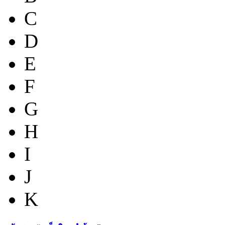
C
D
E
F
G
H
I
J
K