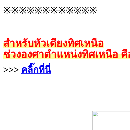
※※※※※※※※※※※※
สำหรับหัวเตียงทิศเหนือ
ช่วงองศาตำแหน่งทิศเหนือ คื
>>>
คลิ๊กที่นี่