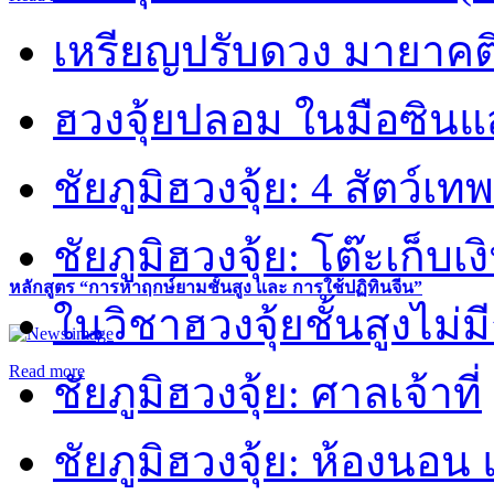
เหรียญปรับดวง มายาคต
ฮวงจุ้ยปลอม ในมือซิน
ชัยภูมิฮวงจุ้ย: 4 สัตว์เทพ
ชัยภูมิฮวงจุ้ย: โต๊ะเก็บเงิ
หลักสูตร “การหาฤกษ์ยามชั้นสูง และ การใช้ปฏิทินจีน”
ในวิชาฮวงจุ้ยชั้นสูงไม่ม
Read more
ชัยภูมิฮวงจุ้ย: ศาลเจ้าที่
ชัยภูมิฮวงจุ้ย: ห้องนอน 