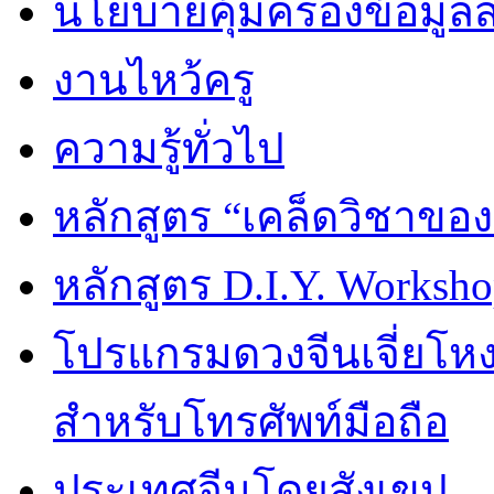
นโยบายคุ้มครองข้อมูล
งานไหว้ครู
ความรู้ทั่วไป
หลักสูตร “เคล็ดวิชาขอ
หลักสูตร D.I.Y. Worksho
โปรแกรมดวงจีนเจี่ยโหงว
สำหรับโทรศัพท์มือถือ
ประเทศจีนโดยสังเขป