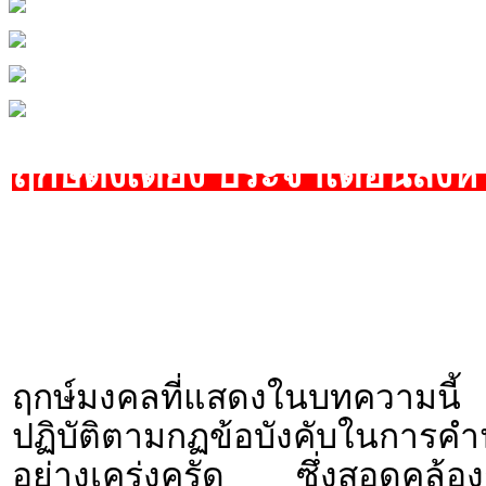
ฤกษ์ตั้งเตียง ประจำเดือนสิง
ฤกษ์มงคลที่แสดงในบทความนี้ 
ปฏิบัติตามกฏข้อบังคับใน
อย่างเคร่งครัด ซึ่งสอดคล้องก