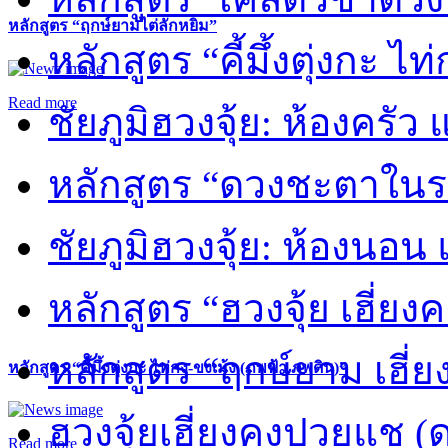
หลักสูตร “ฤกษ์ยามไต่ลักหยิ่ม”
หลักสูตร “คี้มึ้งตุ่งกะ ไ
Read more
ชัยภูมิฮวงจุ้ย: ห้องครัว
หลักสูตร “ดวงชะตาในร
ชัยภูมิฮวงจุ้ย: ห้องนอน 
หลักสูตร “ฮวงจุ้ย เฮี่ยง
หลักสูตร “ฤกษ์ยาม เฮี่ย
หลักสูตร “คี้มึ้งตุ่งกะ ไท่กง-ขงเม้ง (ภพฟ้า ภพดิน)”
ฮวงจุ้ยเฮี่ยงคงปวยแช (
Read more