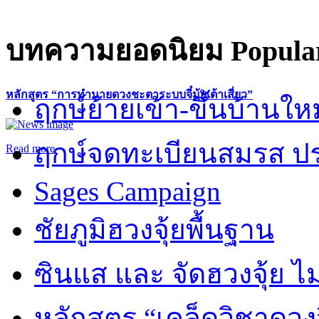
บทความยอดนิยม
Popular
หลักสูตร “การทำนายดวงชะตาระบบจี๋มุ้ยเต้าเสี่ยว”
ฤกษ์ย้ายเข้า-ขึ้นบ้านให
ฤกษ์จดทะเบียนสมรส ปร
Read more
Sages Campaign
ชัยภูมิฮวงจุ้ยพื้นฐาน
ซินแส และ จัดฮวงจุ้ย ไม่
หลักสูตร “เคล็ดวิชาดวง