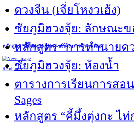
ดวงจีน (เจี่ยโหงวเฮ้ง)
ชัยภูมิฮวงจุ้ย: ลักษณะขอ
หลักสูตร “การทำนายดวงช
หลักสูตร “คี้มึ้งตุ่งกะ ไท่กง-ขงเม้ง (ภพฟ้า ภพดิน)”
ชัยภูมิฮวงจุ้ย: ห้องน้ำ
Read more
ตารางการเรียนการสอน 
Sages
หลักสูตร “คี้มึ้งตุ่งกะ ไ