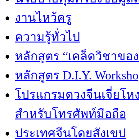
งานไหว้ครู
ความรู้ทั่วไป
หลักสูตร “เคล็ดวิชาขอ
หลักสูตร D.I.Y. Worksho
โปรแกรมดวงจีนเจี่ยโหงว
สำหรับโทรศัพท์มือถือ
ประเทศจีนโดยสังเขป