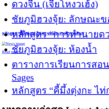
ดวงจีน (เจี่ยโหงวเฮ้ง)
ชัยภูมิฮวงจุ้ย: ลักษณะขอ
หลักสูตร “การทำนายดวงช
หลักสูตร “คี้มึ้งตุ่งกะ ไท่กง-ขงเม้ง (ภพฟ้า ภพดิน)”
ชัยภูมิฮวงจุ้ย: ห้องน้ำ
Read more
ตารางการเรียนการสอน 
Sages
หลักสูตร “คี้มึ้งตุ่งกะ ไ