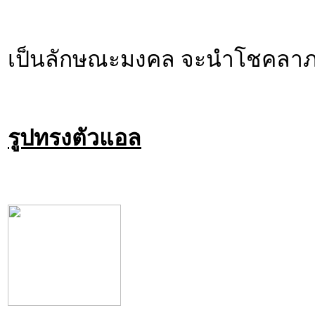
เป็นลักษณะมงคล จะนำโชคลาภแล
รูปทรงตัวแอล