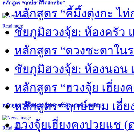
หลักสูตร “ฤกษ์ยามไต่ลักหยิ่ม”
หลักสูตร “คี้มึ้งตุ่งกะ ไ
Read more
ชัยภูมิฮวงจุ้ย: ห้องครัว
หลักสูตร “ดวงชะตาในร
ชัยภูมิฮวงจุ้ย: ห้องนอน 
หลักสูตร “ฮวงจุ้ย เฮี่ยง
หลักสูตร “ฤกษ์ยาม เฮี่ย
หลักสูตร “คี้มึ้งตุ่งกะ ไท่กง-ขงเม้ง (ภพฟ้า ภพดิน)”
ฮวงจุ้ยเฮี่ยงคงปวยแช (
Read more