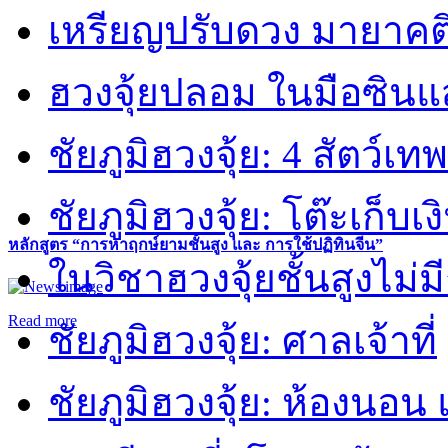
เหรียญปรับดวง มายาคต
ฮวงจุ้ยปลอม ในมือซิน
ชัยภูมิฮวงจุ้ย: 4 สัตว์เทพ
ชัยภูมิฮวงจุ้ย: โต๊ะเก็บเงิ
หลักสูตร “การหาฤกษ์ยามชั้นสูง และ การใช้ปฏิทินจีน”
ในวิชาฮวงจุ้ยชั้นสูงไม่ม
Read more
ชัยภูมิฮวงจุ้ย: ศาลเจ้าที่
ชัยภูมิฮวงจุ้ย: ห้องนอน 