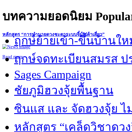
บทความยอดนิยม
Popular
หลักสูตร “การทำนายดวงชะตาระบบจี๋มุ้ยเต้าเสี่ยว”
ฤกษ์ย้ายเข้า-ขึ้นบ้านให
ฤกษ์จดทะเบียนสมรส ปร
Read more
Sages Campaign
ชัยภูมิฮวงจุ้ยพื้นฐาน
ซินแส และ จัดฮวงจุ้ย ไม่
หลักสูตร “เคล็ดวิชาดวง