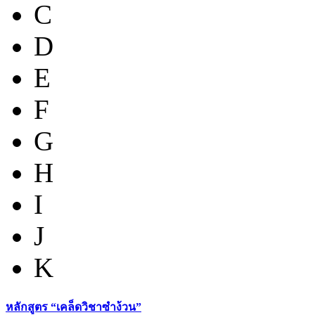
C
D
E
F
G
H
I
J
K
หลักสูตร “เคล็ดวิชาซำง้วน”