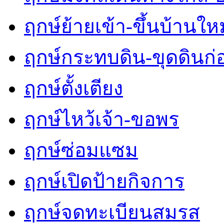
ฤกษ์ย้ายเข้า-ขึ้นบ้านใหม
ฤกษ์กระทบดิน-ขุดดินก่
ฤกษ์ตั้งเตียง
ฤกษ์ไหว้เจ้า-ขอพร
ฤกษ์ซ่อมแซม
ฤกษ์เปิดป้ายกิจการ
ฤกษ์จดทะเบียนสมรส