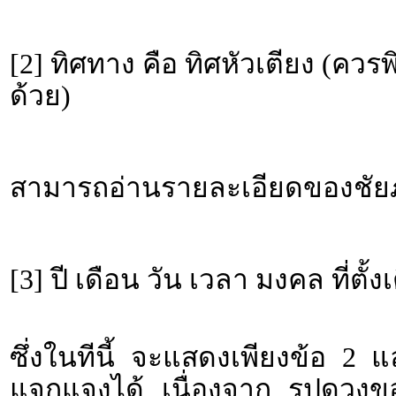
[2] ทิศทาง คือ ทิศหัวเตียง (คว
ด้วย)
สามารถอ่านรายละเอียดของชัยภู
[3] ปี เดือน วัน เวลา มงคล ที่ตั้ง
ซึ่งในทีนี้ จะแสดงเพียงข้อ 2 
แจกแจงได้ เนื่องจาก รูปดวงขอ