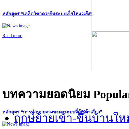
หลักสูตร “เคล็ดวิชาดวงจีนระบบเจี่ยโหงวเฮ้ง”
Read more
บทความยอดนิยม
Popular
หลักสูตร “การทำนายดวงชะตาระบบจี๋มุ้ยเต้าเสี่ยว”
ฤกษ์ย้ายเข้า-ขึ้นบ้านให