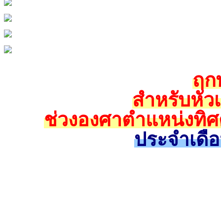
ฤกษ
สำหรับหัว
ช่วงองศาตำแหน่งทิศ
ประจำเดื