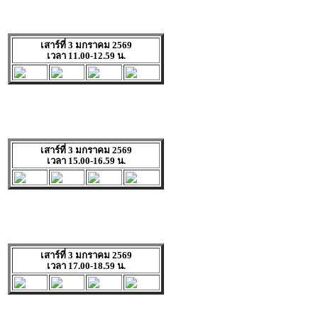
เสาร์ที่ 3 มกราคม 2569
เวลา 11.00-12.59 น.
เสาร์ที่ 3 มกราคม 2569
เวลา 15.00-16.59 น.
เสาร์ที่ 3 มกราคม 2569
เวลา 17.00-18.59 น.