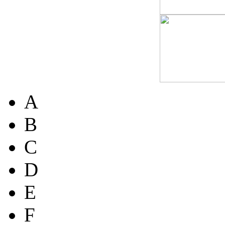
A
B
C
D
E
F