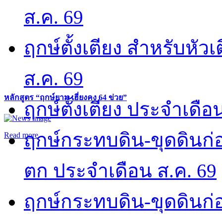
ส.ค. 69
ฤกษ์ตั้งเตียง สำหรับหั
ส.ค. 69
หลักสูตร “ฤกษ์ยาม เฮี่ยงคง 64 ข่วย”
ฤกษ์ตั้งเตียง ประจำเดือ
ฤกษ์กระทบดิน-ขุดดินก่อ
Read more
ตก ประจำเดือน ส.ค. 69
ฤกษ์กระทบดิน-ขุดดินก่อ