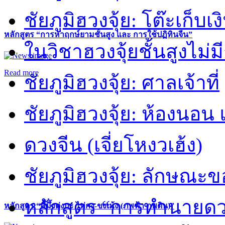
ชัยภูมิฮวงจุ้ย: โต๊ะเก็บเงิ
หลักสูตร “การหาฤกษ์ยามชั้นสูง และ การใช้ปฏิทินจีน”
ในวิชาฮวงจุ้ยชั้นสูงไม่ม
Read more
ชัยภูมิฮวงจุ้ย: ศาลเจ้าที่
ชัยภูมิฮวงจุ้ย: ห้องนอน 
ดวงจีน (เจี่ยโหงวเฮ้ง)
ชัยภูมิฮวงจุ้ย: ลักษณะขอ
หลักสูตร “การทำนายดวงช
หลักสูตร “คี้มึ้งตุ่งกะ ไท่กง-ขงเม้ง (ภพฟ้า ภพดิน)”