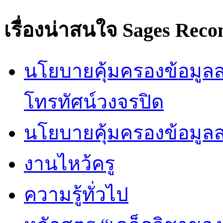
เรื่องน่าสนใจ
Sages Rec
นโยบายคุ้มครองข้อมูลส่
โทรทัศน์วงจรปิด
นโยบายคุ้มครองข้อมูล
งานไหว้ครู
ความรู้ทั่วไป