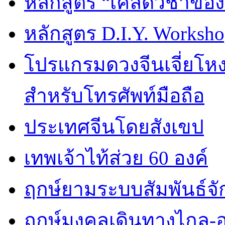
หลักสูตร “เคล็ดวิชาขอ
หลักสูตร D.I.Y. Worksho
โปรแกรมดวงจีนเจี่ยโหงว
สำหรับโทรศัพท์มือถือ
ประเทศจีนโดยสังเขป
เทพเจ้าไท้ส่วย 60 องค์
ฤกษ์ยามระบบสัมพันธ์จักร
ฤกษ์มงคลเดินทางไกล-