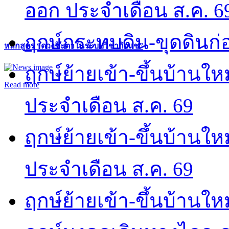
ออก ประจำเดือน ส.ค. 6
ฤกษ์กระทบดิน-ขุดดินก่อ
หลักสูตร “ดวงชะตาในระบบวิชากิวแช”
ฤกษ์ย้ายเข้า-ขึ้นบ้านให
Read more
ประจำเดือน ส.ค. 69
ฤกษ์ย้ายเข้า-ขึ้นบ้านให
ประจำเดือน ส.ค. 69
ฤกษ์ย้ายเข้า-ขึ้นบ้านให