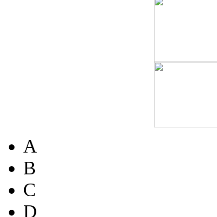
A
B
C
D