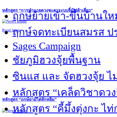
หลักสูตร “การทำนายดวงชะตาระบบจี๋มุ้ยเต้าเสี่ยว”
ฤกษ์ย้ายเข้า-ขึ้นบ้านให
ฤกษ์จดทะเบียนสมรส ปร
Read more
Sages Campaign
ชัยภูมิฮวงจุ้ยพื้นฐาน
ซินแส และ จัดฮวงจุ้ย ไม่
หลักสูตร “เคล็ดวิชาดวง
หลักสูตร “ฤกษ์ยามไต่ลักหยิ่ม”
หลักสูตร “คี้มึ้งตุ่งกะ ไ