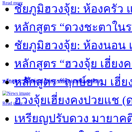
Read more
ชัยภูมิฮวงจุ้ย: ห้องครัว
หลักสูตร “ดวงชะตาในร
ชัยภูมิฮวงจุ้ย: ห้องนอน 
หลักสูตร “ฮวงจุ้ย เฮี่ยง
หลักสูตร “ฤกษ์ยาม เฮี่ย
หลักสูตร “คี้มึ้งตุ่งกะ ไท่กง-ขงเม้ง (ภพฟ้า ภพดิน)”
ฮวงจุ้ยเฮี่ยงคงปวยแช (
Read more
เหรียญปรับดวง มายาคต