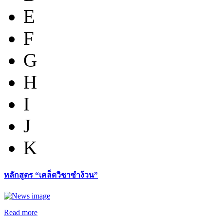
E
F
G
H
I
J
K
หลักสูตร “เคล็ดวิชาซำง้วน”
Read more