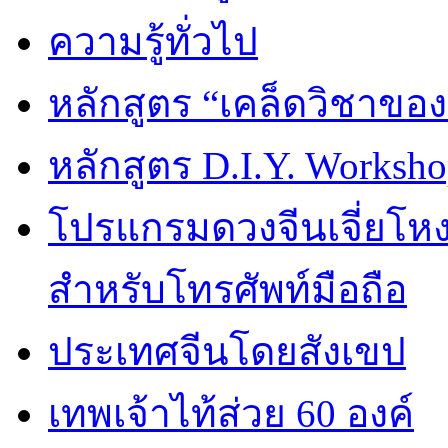
ความรู้ทั่วไป
หลักสูตร “เคล็ดวิชาขอ
หลักสูตร D.I.Y. Worksho
โปรแกรมดวงจีนเจี่ยโหงว
สำหรับโทรศัพท์มือถือ
ประเทศจีนโดยสังเขป
เทพเจ้าไท้ส่วย 60 องค์