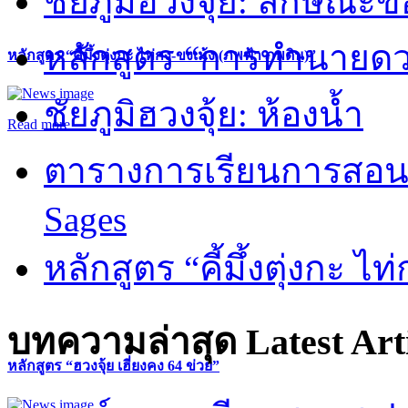
ชัยภูมิฮวงจุ้ย: ลักษณะขอ
หลักสูตร “การทำนายดวงช
หลักสูตร “คี้มึ้งตุ่งกะ ไท่กง-ขงเม้ง (ภพฟ้า ภพดิน)”
ชัยภูมิฮวงจุ้ย: ห้องน้ำ
Read more
ตารางการเรียนการสอน 
Sages
หลักสูตร “คี้มึ้งตุ่งกะ ไ
บทความล่าสุด
Latest Art
หลักสูตร “ฮวงจุ้ย เฮี่ยงคง 64 ข่วย”