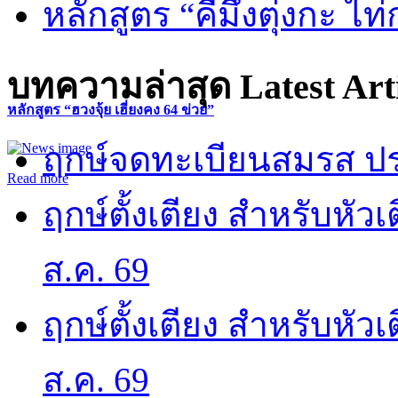
หลักสูตร “คี้มึ้งตุ่งกะ ไ
บทความล่าสุด
Latest Art
หลักสูตร “ฮวงจุ้ย เฮี่ยงคง 64 ข่วย”
ฤกษ์จดทะเบียนสมรส ปร
Read more
ฤกษ์ตั้งเตียง สำหรับหั
ส.ค. 69
ฤกษ์ตั้งเตียง สำหรับหั
ส.ค. 69