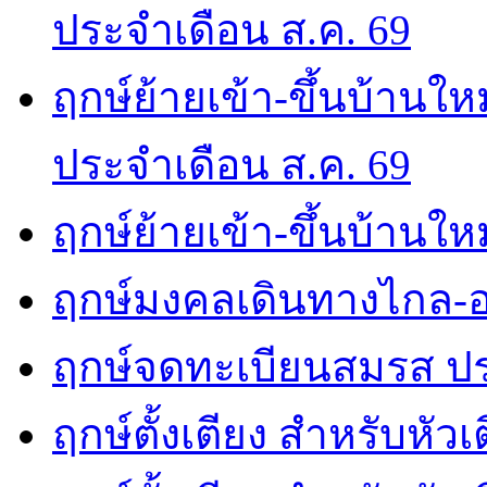
ประจำเดือน ส.ค. 69
ฤกษ์ย้ายเข้า-ขึ้นบ้านให
ประจำเดือน ส.ค. 69
ฤกษ์ย้ายเข้า-ขึ้นบ้านให
ฤกษ์มงคลเดินทางไกล-อ
ฤกษ์จดทะเบียนสมรส ปร
ฤกษ์ตั้งเตียง สำหรับหัว