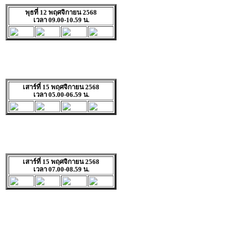
พุธที่ 12 พฤศจิกายน 2568
เวลา 09.00-10.59 น.
เสาร์ที่ 15 พฤศจิกายน 2568
เวลา 05.00-06.59 น.
เสาร์ที่ 15 พฤศจิกายน 2568
เวลา 07.00-08.59 น.