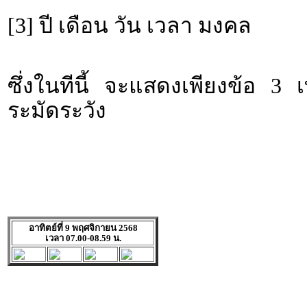
[3] ปี เดือน วัน เวลา มงคล
ซึ่งในทีนี้ จะแสดงเพียงข้อ 3 
ระมัดระวัง
อาทิตย์ที่ 9 พฤศจิกายน 2568
เวลา 07.00-08.59 น.