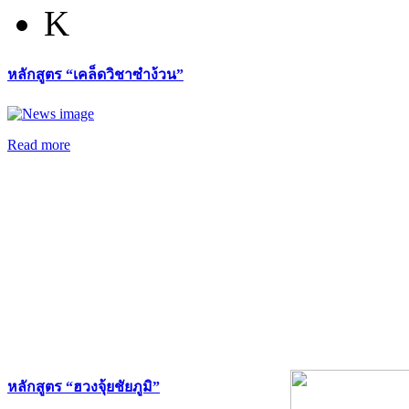
K
หลักสูตร “เคล็ดวิชาซำง้วน”
Read more
หลักสูตร “ฮวงจุ้ยชัยภูมิ”