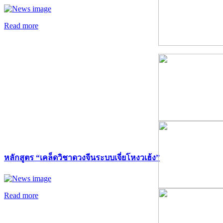
Read more
หลักสูตร “เคล็ดวิชาดวงจีนระบบเจี่ยโหงวเฮ้ง”
Read more