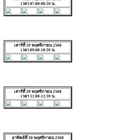
เวลา 07.00-08.59 น.
เสาร์ที่ 29 พฤศจิกายน 2568
เวลา 09.00-10.59 น.
เสาร์ที่ 29 พฤศจิกายน 2568
เวลา 11.00-12.59 น.
อาทิตย์ที่ 30 พฤศจิกายน 2568