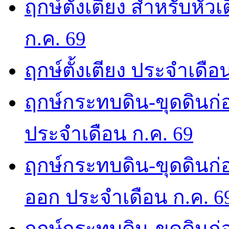
ฤกษ์ตั้งเตียง สำหรับหั
ก.ค. 69
ฤกษ์ตั้งเตียง ประจำเดือ
ฤกษ์กระทบดิน-ขุดดินก่อ
ประจำเดือน ก.ค. 69
ฤกษ์กระทบดิน-ขุดดินก่อ
ออก ประจำเดือน ก.ค. 6
ฤกษ์กระทบดิน-ขุดดินก่อ