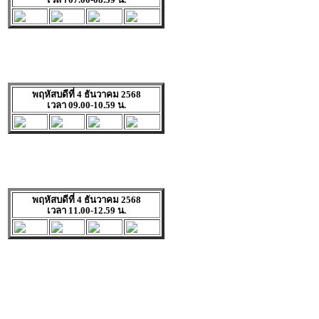
พฤหัสบดีที่ 4 ธันวาคม 2568
เวลา 09.00-10.59 น.
พฤหัสบดีที่ 4 ธันวาคม 2568
เวลา 11.00-12.59 น.