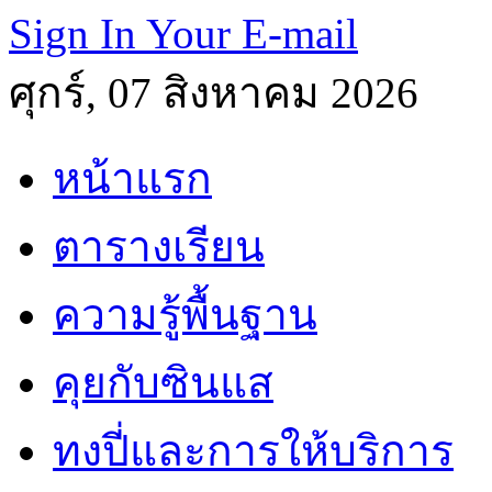
Sign In Your E-mail
ศุกร์, 07 สิงหาคม 2026
หน้าแรก
ตารางเรียน
ความรู้พื้นฐาน
คุยกับซินแส
ทงปี่และการให้บริการ