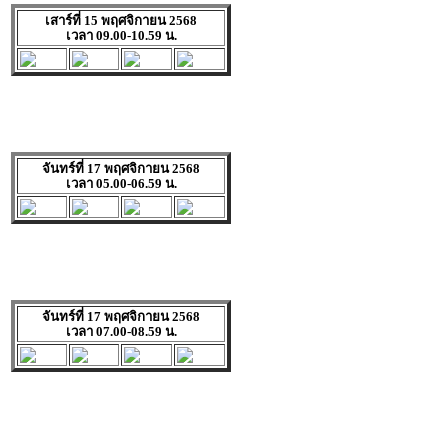
เสาร์ที่ 15 พฤศจิกายน 2568
เวลา 09.00-10.59 น.
จันทร์ที่ 17 พฤศจิกายน 2568
เวลา 05.00-06.59 น.
จันทร์ที่ 17 พฤศจิกายน 2568
เวลา 07.00-08.59 น.