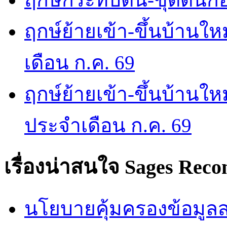
ฤกษ์ย้ายเข้า-ขึ้นบ้านให
เดือน ก.ค. 69
ฤกษ์ย้ายเข้า-ขึ้นบ้านให
ประจำเดือน ก.ค. 69
เรื่องน่าสนใจ
Sages Rec
นโยบายคุ้มครองข้อมูลส่