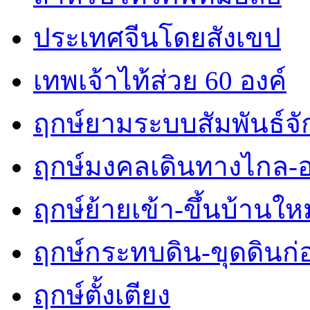
ประเทศจีนโดยสังเขป
เทพเจ้าไท้ส่วย 60 องค์
ฤกษ์ยามระบบสัมพันธ์จักร
ฤกษ์มงคลเดินทางไกล-
ฤกษ์ย้ายเข้า-ขึ้นบ้านใหม
ฤกษ์กระทบดิน-ขุดดินก่
ฤกษ์ตั้งเตียง