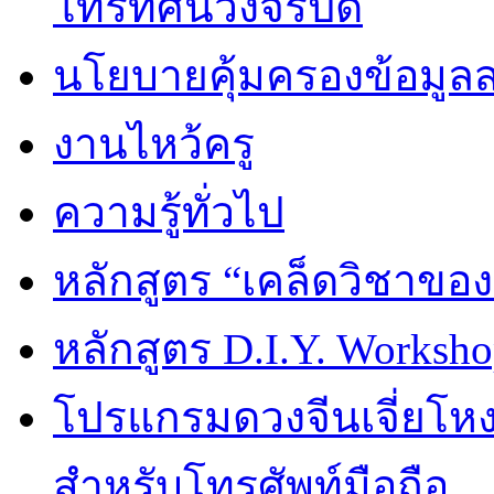
โทรทัศน์วงจรปิด
นโยบายคุ้มครองข้อมูล
งานไหว้ครู
ความรู้ทั่วไป
หลักสูตร “เคล็ดวิชาขอ
หลักสูตร D.I.Y. Worksho
โปรแกรมดวงจีนเจี่ยโหงว
สำหรับโทรศัพท์มือถือ