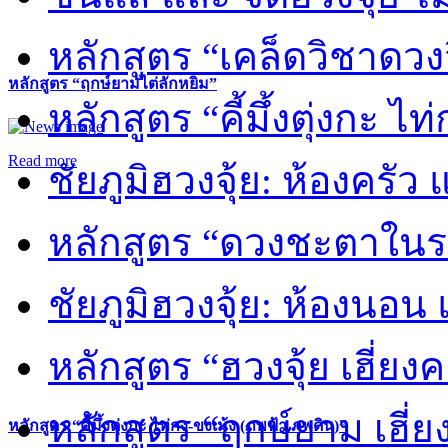
หลักสูตร “เคล็ดวิชาดวง
หลักสูตร “ฤกษ์ยามไต่ลักหยิ่ม”
หลักสูตร “คี้มึ้งตุ่งกะ ไ
Read more
ชัยภูมิฮวงจุ้ย: ห้องครัว
หลักสูตร “ดวงชะตาในร
ชัยภูมิฮวงจุ้ย: ห้องนอน 
หลักสูตร “ฮวงจุ้ย เฮี่ยง
หลักสูตร “ฤกษ์ยาม เฮี่ย
หลักสูตร “คี้มึ้งตุ่งกะ ไท่กง-ขงเม้ง (ภพฟ้า ภพดิน)”