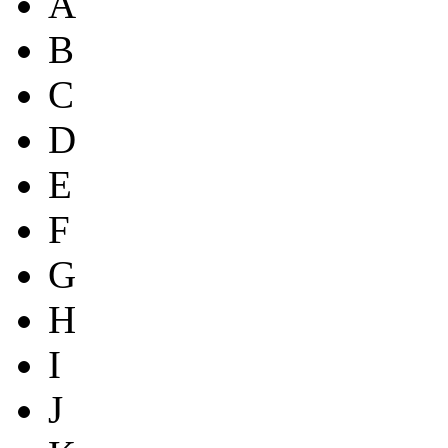
A
B
C
D
E
F
G
H
I
J