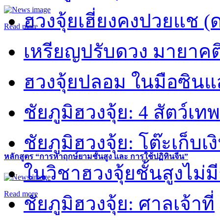
ฮวงจุ้ยเฮี่ยงคงปวยแช (
Read more
เหรียญปรับดวง มายาคต
ฮวงจุ้ยปลอม ในมือซิน
ชัยภูมิฮวงจุ้ย: 4 สัตว์เทพ
ชัยภูมิฮวงจุ้ย: โต๊ะเก็บเงิ
หลักสูตร “การหาฤกษ์ยามชั้นสูง และ การใช้ปฏิทินจีน”
ในวิชาฮวงจุ้ยชั้นสูงไม่ม
Read more
ชัยภูมิฮวงจุ้ย: ศาลเจ้าที่