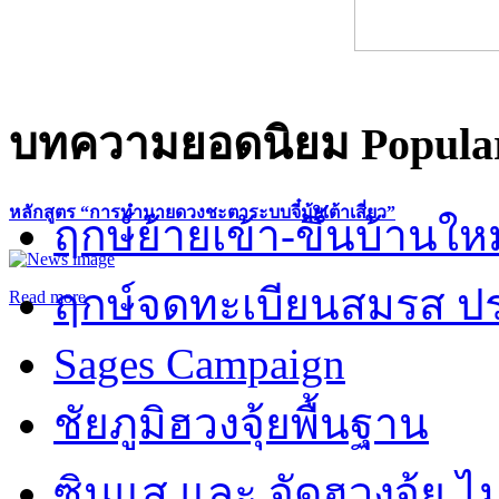
บทความยอดนิยม
Popular
หลักสูตร “การทำนายดวงชะตาระบบจี๋มุ้ยเต้าเสี่ยว”
ฤกษ์ย้ายเข้า-ขึ้นบ้านให
ฤกษ์จดทะเบียนสมรส ปร
Read more
Sages Campaign
ชัยภูมิฮวงจุ้ยพื้นฐาน
ซินแส และ จัดฮวงจุ้ย ไม่