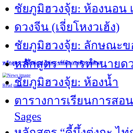
ชัยภูมิฮวงจุ้ย: ห้องนอน 
ดวงจีน (เจี่ยโหงวเฮ้ง)
ชัยภูมิฮวงจุ้ย: ลักษณะขอ
หลักสูตร “การทำนายดวงช
หลักสูตร “คี้มึ้งตุ่งกะ ไท่กง-ขงเม้ง (ภพฟ้า ภพดิน)”
ชัยภูมิฮวงจุ้ย: ห้องน้ำ
Read more
ตารางการเรียนการสอน 
Sages
หลักสูตร “คี้มึ้งตุ่งกะ ไ