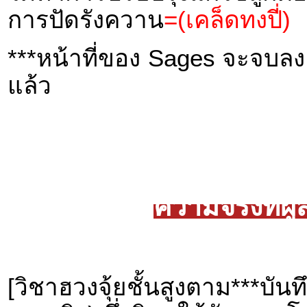
การปัดรังควาน
=(เคล็ดทงปี่)
***หน้าที่ของ Sages จะจบลง เ
แล้ว
ความจริงที่ผ
[วิชาฮวงจุ้ยชั้นสูงตาม***บันท