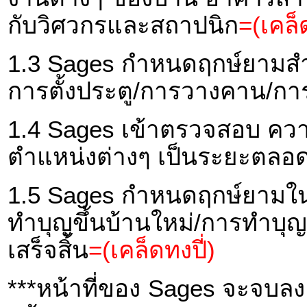
กับวิศวกรและสถาปนิก
=(เคล็ด
1.3 Sages กำหนดฤกษ์ยามสำห
การตั้งประตู/การวางคาน/กา
1.4 Sages เข้าตรวจสอบ คว
ตำแหน่งต่างๆ เป็นระยะตลอด
1.5 Sages กำหนดฤกษ์ยามในก
ทำบุญขึ้นบ้านใหม่/การทำบุ
เสร็จสิ้น
=(เคล็ดทงปี่)
***หน้าที่ของ Sages จะจบลง เ