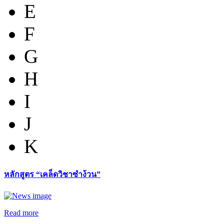
E
F
G
H
I
J
K
หลักสูตร “เคล็ดวิชาซำง้วน”
Read more