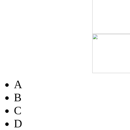
A
B
C
D