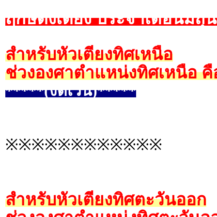
ฤกษ์ตั้งเตียง ประจำเดือนมิถ
สำหรับหัวเตียงทิศเหนือ
ช่วงองศาตำแหน่งทิศเหนือ คื
*****(งดเว้น)*****
※※※※※※※※※※※※
สำหรับหัวเตียงทิศตะวันออก