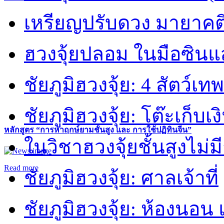
เหรียญปรับดวง มายาคต
ฮวงจุ้ยปลอม ในมือซิน
ชัยภูมิฮวงจุ้ย: 4 สัตว์เทพ
ชัยภูมิฮวงจุ้ย: โต๊ะเก็บเงิ
หลักสูตร “การหาฤกษ์ยามชั้นสูง และ การใช้ปฏิทินจีน”
ในวิชาฮวงจุ้ยชั้นสูงไม่ม
Read more
ชัยภูมิฮวงจุ้ย: ศาลเจ้าที่
ชัยภูมิฮวงจุ้ย: ห้องนอน 