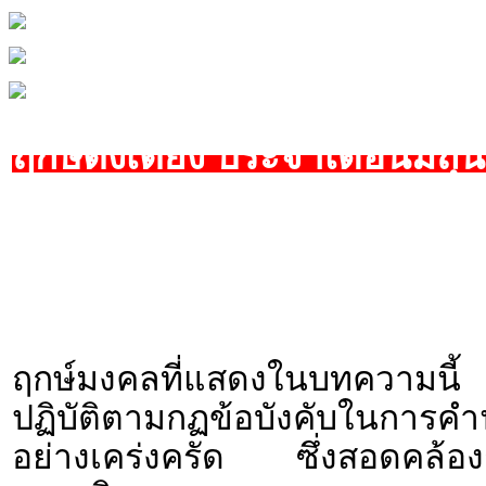
ฤกษ์ตั้งเตียง ประจำเดือนมิถ
ฤกษ์มงคลที่แสดงในบทความนี้ 
ปฏิบัติตามกฏข้อบังคับใน
อย่างเคร่งครัด ซึ่งสอดคล้องก