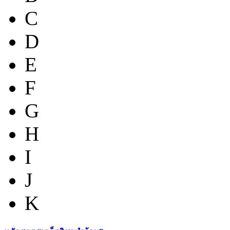
C
D
E
F
G
H
I
J
K