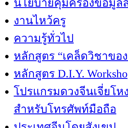
นโยบายคุ้มครองข้อมูล
งานไหว้ครู
ความรู้ทั่วไป
หลักสูตร “เคล็ดวิชาขอ
หลักสูตร D.I.Y. Worksho
โปรแกรมดวงจีนเจี่ยโหงว
สำหรับโทรศัพท์มือถือ
ประเทศจีนโดยสังเขป