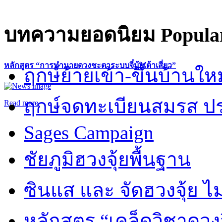
บทความยอดนิยม
Popular
หลักสูตร “การทำนายดวงชะตาระบบจี๋มุ้ยเต้าเสี่ยว”
ฤกษ์ย้ายเข้า-ขึ้นบ้านให
ฤกษ์จดทะเบียนสมรส ปร
Read more
Sages Campaign
ชัยภูมิฮวงจุ้ยพื้นฐาน
ซินแส และ จัดฮวงจุ้ย ไม่
หลักสูตร “เคล็ดวิชาดวง