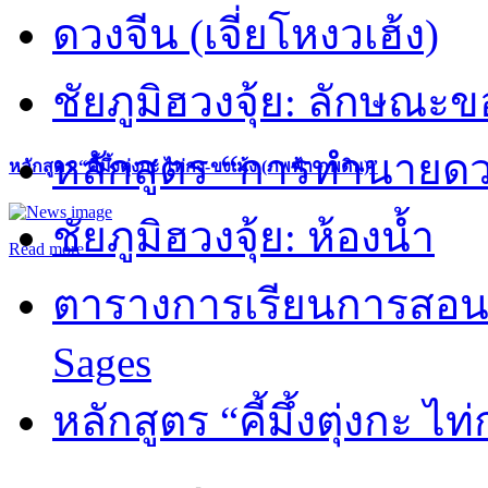
ดวงจีน (เจี่ยโหงวเฮ้ง)
ชัยภูมิฮวงจุ้ย: ลักษณะขอ
หลักสูตร “การทำนายดวงช
หลักสูตร “คี้มึ้งตุ่งกะ ไท่กง-ขงเม้ง (ภพฟ้า ภพดิน)”
ชัยภูมิฮวงจุ้ย: ห้องน้ำ
Read more
ตารางการเรียนการสอน 
Sages
หลักสูตร “คี้มึ้งตุ่งกะ ไ