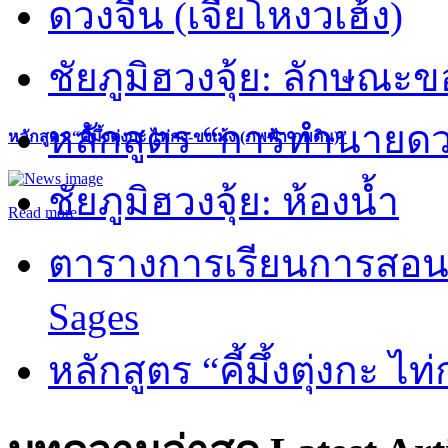
ดวงจีน (เจี่ยโหงวเฮ้ง)
ชัยภูมิฮวงจุ้ย: ลักษณะขอ
หลักสูตร “การทำนายดวงช
หลักสูตร “คี้มึ้งตุ่งกะ ไท่กง-ขงเม้ง (ภพฟ้า ภพดิน)”
ชัยภูมิฮวงจุ้ย: ห้องน้ำ
Read more
ตารางการเรียนการสอน 
Sages
หลักสูตร “คี้มึ้งตุ่งกะ ไ