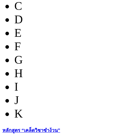
C
D
E
F
G
H
I
J
K
หลักสูตร “เคล็ดวิชาซำง้วน”