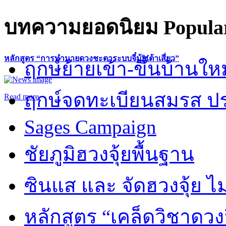
บทความยอดนิยม
Popular
หลักสูตร “การทำนายดวงชะตาระบบจี๋มุ้ยเต้าเสี่ยว”
ฤกษ์ย้ายเข้า-ขึ้นบ้านให
ฤกษ์จดทะเบียนสมรส ปร
Read more
Sages Campaign
ชัยภูมิฮวงจุ้ยพื้นฐาน
ซินแส และ จัดฮวงจุ้ย ไม่
หลักสูตร “เคล็ดวิชาดวง