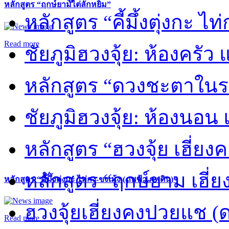
หลักสูตร “ฤกษ์ยามไต่ลักหยิ่ม”
หลักสูตร “คี้มึ้งตุ่งกะ ไ
Read more
ชัยภูมิฮวงจุ้ย: ห้องครัว
หลักสูตร “ดวงชะตาในร
ชัยภูมิฮวงจุ้ย: ห้องนอน 
หลักสูตร “ฮวงจุ้ย เฮี่ยง
หลักสูตร “ฤกษ์ยาม เฮี่ย
หลักสูตร “คี้มึ้งตุ่งกะ ไท่กง-ขงเม้ง (ภพฟ้า ภพดิน)”
ฮวงจุ้ยเฮี่ยงคงปวยแช (
Read more