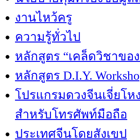
งานไหว้ครู
ความรู้ทั่วไป
หลักสูตร “เคล็ดวิชาขอ
หลักสูตร D.I.Y. Worksho
โปรแกรมดวงจีนเจี่ยโหงว
สำหรับโทรศัพท์มือถือ
ประเทศจีนโดยสังเขป