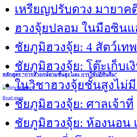
เหรียญปรับดวง มายาคต
ฮวงจุ้ยปลอม ในมือซิน
ชัยภูมิฮวงจุ้ย: 4 สัตว์เทพ
ชัยภูมิฮวงจุ้ย: โต๊ะเก็บเงิ
หลักสูตร “การหาฤกษ์ยามชั้นสูง และ การใช้ปฏิทินจีน”
ในวิชาฮวงจุ้ยชั้นสูงไม่ม
Read more
ชัยภูมิฮวงจุ้ย: ศาลเจ้าที่
ชัยภูมิฮวงจุ้ย: ห้องนอน 