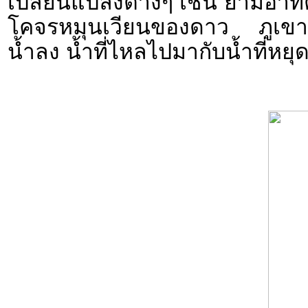
เปลี่ยนแปลงต่างๆ เช่น ยามอาทิ
โคจรหมุนเวียนของดาว ภูเขาที่
น้ำลง น้ำที่ไหลไปมากับน้ำที่หยุด