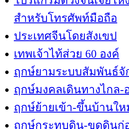
โปรแกรมดวงจีนเจี่ยโหงว
สำหรับโทรศัพท์มือถือ
ประเทศจีนโดยสังเขป
เทพเจ้าไท้ส่วย 60 องค์
ฤกษ์ยามระบบสัมพันธ์จักร
ฤกษ์มงคลเดินทางไกล-
ฤกษ์ย้ายเข้า-ขึ้นบ้านใหม
ฤกษ์กระทบดิน-ขุดดินก่