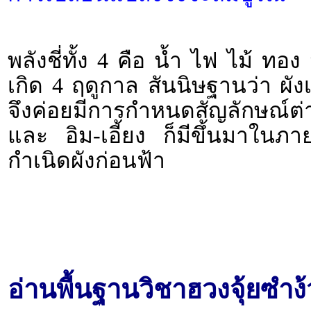
พลังชี่ทั้ง 4 คือ น้ำ ไฟ ไม้ ท
เกิด 4 ฤดูกาล สันนิษฐานว่า ผังเ
จึงค่อยมีการกำหนดสัญลักษณ์ต่
และ อิม-เอี้ยง ก็มีขึ้นมาในภา
กำเนิดผังก่อนฟ้า
อ่านพื้นฐานวิชาฮวงจุ้ยซำง