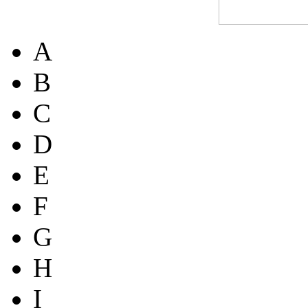
A
B
C
D
E
F
G
H
I