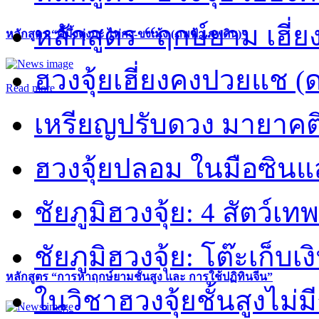
หลักสูตร “ฤกษ์ยาม เฮี่ย
หลักสูตร “คี้มึ้งตุ่งกะ ไท่กง-ขงเม้ง (ภพฟ้า ภพดิน)”
ฮวงจุ้ยเฮี่ยงคงปวยแช (
Read more
เหรียญปรับดวง มายาคต
ฮวงจุ้ยปลอม ในมือซิน
ชัยภูมิฮวงจุ้ย: 4 สัตว์เทพ
ชัยภูมิฮวงจุ้ย: โต๊ะเก็บเงิ
หลักสูตร “การหาฤกษ์ยามชั้นสูง และ การใช้ปฏิทินจีน”
ในวิชาฮวงจุ้ยชั้นสูงไม่ม