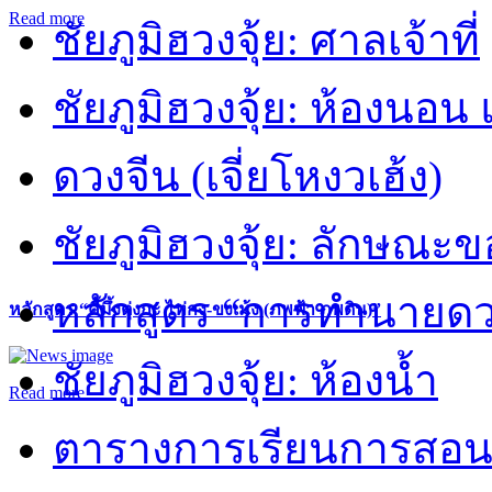
Read more
ชัยภูมิฮวงจุ้ย: ศาลเจ้าที่
ชัยภูมิฮวงจุ้ย: ห้องนอน 
ดวงจีน (เจี่ยโหงวเฮ้ง)
ชัยภูมิฮวงจุ้ย: ลักษณะขอ
หลักสูตร “การทำนายดวงช
หลักสูตร “คี้มึ้งตุ่งกะ ไท่กง-ขงเม้ง (ภพฟ้า ภพดิน)”
ชัยภูมิฮวงจุ้ย: ห้องน้ำ
Read more
ตารางการเรียนการสอน 