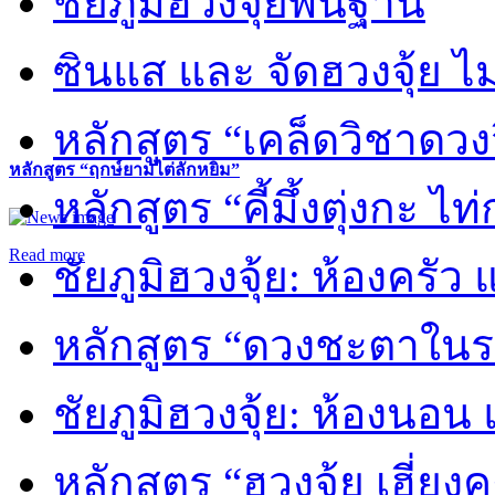
ชัยภูมิฮวงจุ้ยพื้นฐาน
ซินแส และ จัดฮวงจุ้ย ไม่
หลักสูตร “เคล็ดวิชาดวง
หลักสูตร “ฤกษ์ยามไต่ลักหยิ่ม”
หลักสูตร “คี้มึ้งตุ่งกะ ไ
Read more
ชัยภูมิฮวงจุ้ย: ห้องครัว
หลักสูตร “ดวงชะตาในร
ชัยภูมิฮวงจุ้ย: ห้องนอน 
หลักสูตร “ฮวงจุ้ย เฮี่ยง