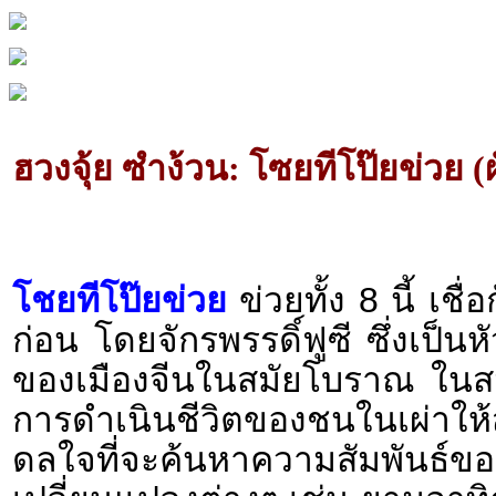
ฮวงจุ้ย ซำง้วน: โซยทีโป๊ยข่วย (
.
โชยทีโป๊ยข่วย
ข่วยทั้ง 8 นี้ เช
ก่อน โดยจักรพรรดิ์ฟูซี ซึ่งเป็น
ของเมืองจีนในสมัยโบราณ ในส
การดำเนินชีวิตของชนในเผ่าให
ดลใจที่จะค้นหาความสัมพัน