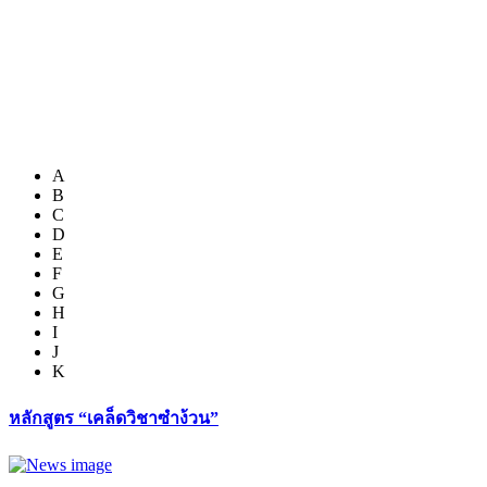
A
B
C
D
E
F
G
H
I
J
K
หลักสูตร “เคล็ดวิชาซำง้วน”