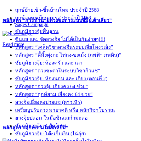
ฤกษ์ย้ายเข้า-ขึ้นบ้านใหม่ ประจำปี 2568
ฤกษ์จดทะเบียนสมรส ประจำปี 2568
หลักสูตร “การทำนายดวงชะตาระบบจี๋มุ้ยเต้าเสี่ยว”
Sages Campaign
ชัยภูมิฮวงจุ้ยพื้นฐาน
ซินแส และ จัดฮวงจุ้ย ไม่ได้เป็นกันง่ายๆ!!!!
Read more
หลักสูตร “เคล็ดวิชาดวงจีนระบบเจี่ยโหงวเฮ้ง”
หลักสูตร “คี้มึ้งตุ่งกะ ไท่กง-ขงเม้ง (ภพฟ้า ภพดิน)”
ชัยภูมิฮวงจุ้ย: ห้องครัว และ เตา
หลักสูตร “ดวงชะตาในระบบวิชากิวแช”
ชัยภูมิฮวงจุ้ย: ห้องนอน และ เตียง (ตอนที่ 2)
หลักสูตร “ฮวงจุ้ย เฮี่ยงคง 64 ข่วย”
หลักสูตร “ฤกษ์ยาม เฮี่ยงคง 64 ข่วย”
ฮวงจุ้ยเฮี่ยงคงปวยแช (ดาวเหิร)
เหรียญปรับดวง มายาคติ หรือ หลักวิชาโบราณ
ฮวงจุ้ยปลอม ในมือซินแสกำมะลอ
ชัยภูมิฮวงจุ้ย: 4 สัตว์เทพ
หลักสูตร “ฤกษ์ยามไต่ลักหยิ่ม”
ชัยภูมิฮวงจุ้ย: โต๊ะเก็บเงิน (ไฉ่อุ่ย)