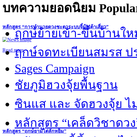
บทความยอดนิยม
Popular
หลักสูตร “การทำนายดวงชะตาระบบจี๋มุ้ยเต้าเสี่ยว”
ฤกษ์ย้ายเข้า-ขึ้นบ้านให
ฤกษ์จดทะเบียนสมรส ปร
Read more
Sages Campaign
ชัยภูมิฮวงจุ้ยพื้นฐาน
ซินแส และ จัดฮวงจุ้ย ไม่
หลักสูตร “เคล็ดวิชาดวง
หลักสูตร “ฤกษ์ยามไต่ลักหยิ่ม”