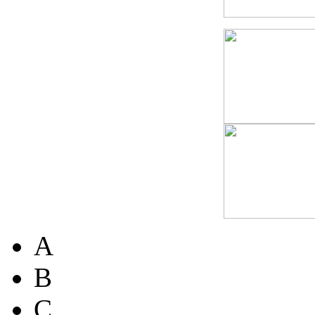
A
B
C