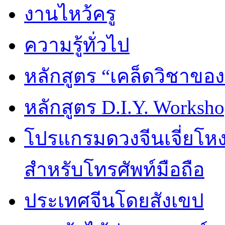
งานไหว้ครู
ความรู้ทั่วไป
หลักสูตร “เคล็ดวิชาขอ
หลักสูตร D.I.Y. Worksho
โปรแกรมดวงจีนเจี่ยโหงว
สำหรับโทรศัพท์มือถือ
ประเทศจีนโดยสังเขป