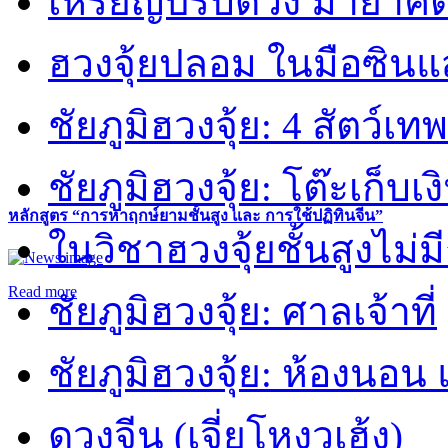
เหรียญปรับดวง มายาคต
ฮวงจุ้ยปลอม ในมือซิน
ชัยภูมิฮวงจุ้ย: 4 สัตว์เทพ
ชัยภูมิฮวงจุ้ย: โต๊ะเก็บเงิ
หลักสูตร “การหาฤกษ์ยามชั้นสูง และ การใช้ปฏิทินจีน”
ในวิชาฮวงจุ้ยชั้นสูงไม่ม
Read more
ชัยภูมิฮวงจุ้ย: ศาลเจ้าที่
ชัยภูมิฮวงจุ้ย: ห้องนอน 
ดวงจีน (เจี่ยโหงวเฮ้ง)