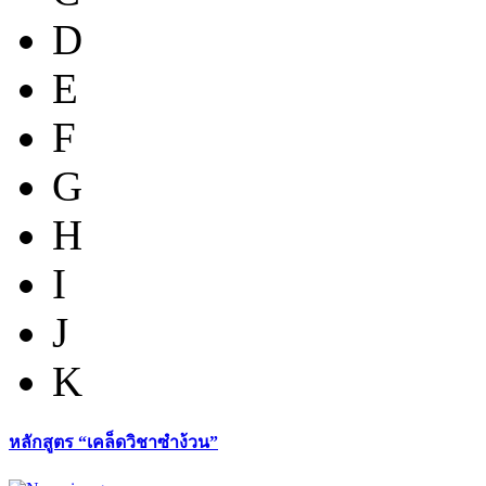
D
E
F
G
H
I
J
K
หลักสูตร “เคล็ดวิชาซำง้วน”