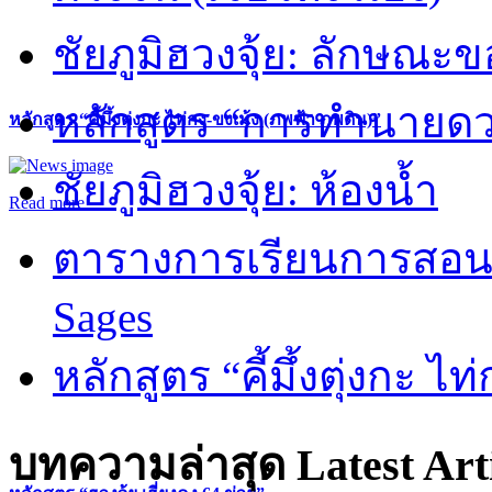
ชัยภูมิฮวงจุ้ย: ลักษณะขอ
หลักสูตร “การทำนายดวงช
หลักสูตร “คี้มึ้งตุ่งกะ ไท่กง-ขงเม้ง (ภพฟ้า ภพดิน)”
ชัยภูมิฮวงจุ้ย: ห้องน้ำ
Read more
ตารางการเรียนการสอน 
Sages
หลักสูตร “คี้มึ้งตุ่งกะ ไ
บทความล่าสุด
Latest Art