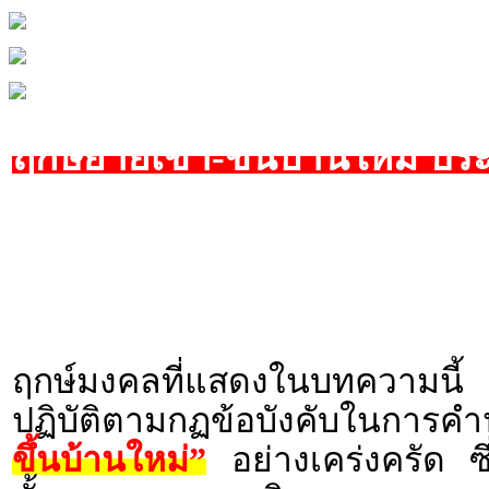
ฤกษ์ย้ายเข้า-ขึ้นบ้านใหม่ ป
ฤกษ์มงคลที่แสดงในบทความนี้ 
ปฏิบัติตามกฏข้อบังคับในกา
ขึ้นบ้านใหม่”
อย่างเคร่งครัด ซ