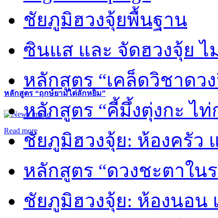
ชัยภูมิฮวงจุ้ยพื้นฐาน
ซินแส และ จัดฮวงจุ้ย ไม่
หลักสูตร “เคล็ดวิชาดวง
หลักสูตร “ฤกษ์ยามไต่ลักหยิ่ม”
หลักสูตร “คี้มึ้งตุ่งกะ ไ
Read more
ชัยภูมิฮวงจุ้ย: ห้องครัว
หลักสูตร “ดวงชะตาในร
ชัยภูมิฮวงจุ้ย: ห้องนอน 