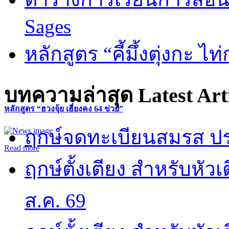
Sages
หลักสูตร “คี้มึ้งตุ่งกะ ไ
บทความล่าสุด
Latest Art
หลักสูตร “ฮวงจุ้ย เฮี่ยงคง 64 ข่วย”
ฤกษ์จดทะเบียนสมรส ปร
Read more
ฤกษ์ตั้งเตียง สำหรับหั
ส.ค. 69