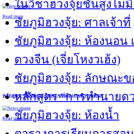
ในวิชาฮวงจุ้ยชั้นสูงไม่ม
Read more
ชัยภูมิฮวงจุ้ย: ศาลเจ้าที่
ชัยภูมิฮวงจุ้ย: ห้องนอน 
ดวงจีน (เจี่ยโหงวเฮ้ง)
ชัยภูมิฮวงจุ้ย: ลักษณะขอ
หลักสูตร “การทำนายดวงช
หลักสูตร “คี้มึ้งตุ่งกะ ไท่กง-ขงเม้ง (ภพฟ้า ภพดิน)”
ชัยภูมิฮวงจุ้ย: ห้องน้ำ
Read more
ตารางการเรียนการสอน 