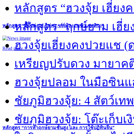
หลักสูตร “ฮวงจุ้ย เฮี่ยง
หลักสูตร “ฤกษ์ยาม เฮี่ย
หลักสูตร “คี้มึ้งตุ่งกะ ไท่กง-ขงเม้ง (ภพฟ้า ภพดิน)”
ฮวงจุ้ยเฮี่ยงคงปวยแช (
Read more
เหรียญปรับดวง มายาคต
ฮวงจุ้ยปลอม ในมือซิน
ชัยภูมิฮวงจุ้ย: 4 สัตว์เทพ
ชัยภูมิฮวงจุ้ย: โต๊ะเก็บเงิ
หลักสูตร “การหาฤกษ์ยามชั้นสูง และ การใช้ปฏิทินจีน”