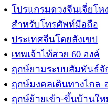
โปรแกรมดวงจีนเจี่ยโหงว
สำหรับโทรศัพท์มือถือ
ประเทศจีนโดยสังเขป
เทพเจ้าไท้ส่วย 60 องค์
ฤกษ์ยามระบบสัมพันธ์จักร
ฤกษ์มงคลเดินทางไกล-
ฤกษ์ย้ายเข้า-ขึ้นบ้านใหม