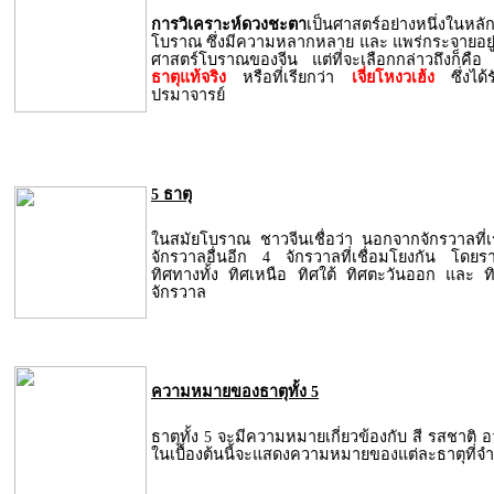
การวิเคราะห์ดวงชะตา
เป็นศาสตร์อย่างหนึ่งในหลั
โบราณ ซึ่งมีความหลากหลาย และ แพร่กระจายอยู่
ศาสตร์โบราณของจีน แต่ที่จะเลือกกล่าวถึงก็คือ
ธาตุแท้จริง
หรือที่เรียกว่า
เจี่ยโหงวเฮ้ง
ซึ่งไ
ปรมาจารย์
5 ธาตุ
ในสมัยโบราณ ชาวจีนเชื่อว่า นอกจากจักรวาลที่เรา
จักรวาลอื่นอีก 4 จักรวาลที่เชื่อมโยงกัน โดยร
ทิศทางทั้ง ทิศเหนือ ทิศใต้ ทิศตะวันออก และ 
จักรวาล
ความหมายของธาตุทั้ง 5
ธาตุทั้ง 5 จะมีความหมายเกี่ยวข้องกับ สี รสชาติ 
ในเบื้องต้นนี้จะแสดงความหมายของแต่ละธาตุที่จำ