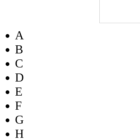
A
B
C
D
E
F
G
H