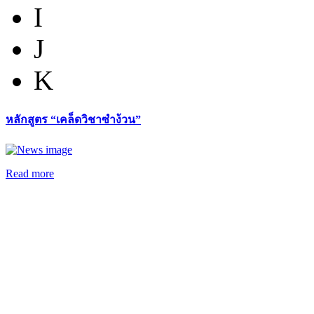
I
J
K
หลักสูตร “เคล็ดวิชาซำง้วน”
Read more