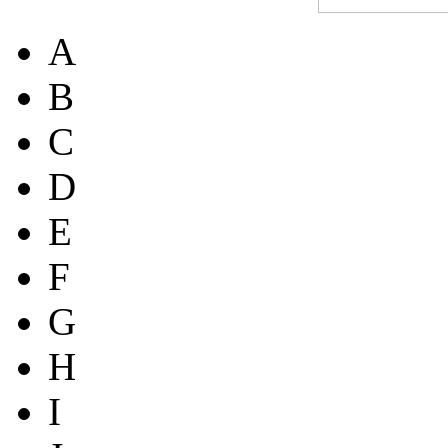
A
B
C
D
E
F
G
H
I