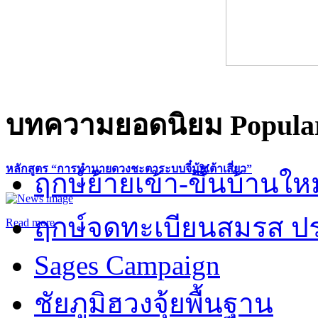
บทความยอดนิยม
Popular
หลักสูตร “การทำนายดวงชะตาระบบจี๋มุ้ยเต้าเสี่ยว”
ฤกษ์ย้ายเข้า-ขึ้นบ้านให
ฤกษ์จดทะเบียนสมรส ปร
Read more
Sages Campaign
ชัยภูมิฮวงจุ้ยพื้นฐาน