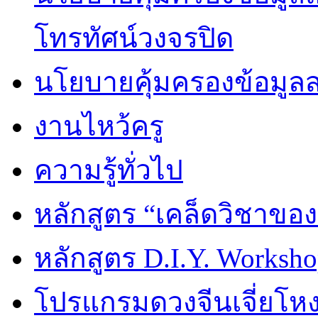
โทรทัศน์วงจรปิด
นโยบายคุ้มครองข้อมูล
งานไหว้ครู
ความรู้ทั่วไป
หลักสูตร “เคล็ดวิชาขอ
หลักสูตร D.I.Y. Worksho
โปรแกรมดวงจีนเจี่ยโหงว