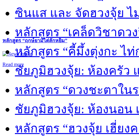
ซินแส และ จัดฮวงจุ้ย ไม่
หลักสูตร “เคล็ดวิชาดวง
หลักสูตร “ฤกษ์ยามไต่ลักหยิ่ม”
หลักสูตร “คี้มึ้งตุ่งกะ ไ
Read more
ชัยภูมิฮวงจุ้ย: ห้องครัว
หลักสูตร “ดวงชะตาในร
ชัยภูมิฮวงจุ้ย: ห้องนอน 
หลักสูตร “ฮวงจุ้ย เฮี่ยง