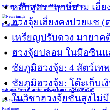
หลักสูตร “ฤกษ์ยาม เฮี่ย
หลักสูตร “คี้มึ้งตุ่งกะ ไท่กง-ขงเม้ง (ภพฟ้า ภพดิน)”
ฮวงจุ้ยเฮี่ยงคงปวยแช (
Read more
เหรียญปรับดวง มายาคต
ฮวงจุ้ยปลอม ในมือซิน
ชัยภูมิฮวงจุ้ย: 4 สัตว์เทพ
ชัยภูมิฮวงจุ้ย: โต๊ะเก็บเงิ
หลักสูตร “การหาฤกษ์ยามชั้นสูง และ การใช้ปฏิทินจีน”
ในวิชาฮวงจุ้ยชั้นสูงไม่ม
Read more