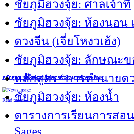
ชัยภูมิฮวงจุ้ย: ศาลเจ้าที่
ชัยภูมิฮวงจุ้ย: ห้องนอน 
ดวงจีน (เจี่ยโหงวเฮ้ง)
ชัยภูมิฮวงจุ้ย: ลักษณะขอ
หลักสูตร “การทำนายดวงช
หลักสูตร “คี้มึ้งตุ่งกะ ไท่กง-ขงเม้ง (ภพฟ้า ภพดิน)”
ชัยภูมิฮวงจุ้ย: ห้องน้ำ
Read more
ตารางการเรียนการสอน 
Sages