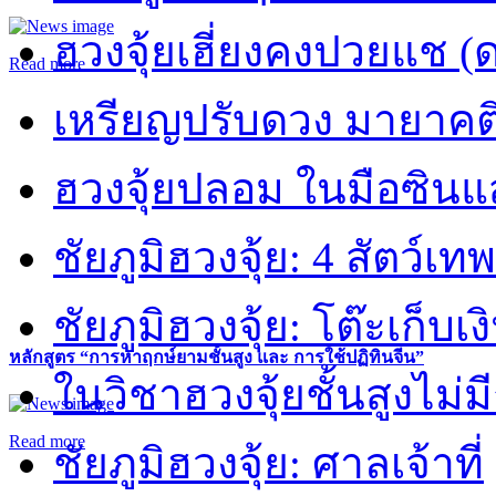
ฮวงจุ้ยเฮี่ยงคงปวยแช (
Read more
เหรียญปรับดวง มายาคต
ฮวงจุ้ยปลอม ในมือซิน
ชัยภูมิฮวงจุ้ย: 4 สัตว์เทพ
ชัยภูมิฮวงจุ้ย: โต๊ะเก็บเงิ
หลักสูตร “การหาฤกษ์ยามชั้นสูง และ การใช้ปฏิทินจีน”
ในวิชาฮวงจุ้ยชั้นสูงไม่ม
Read more
ชัยภูมิฮวงจุ้ย: ศาลเจ้าที่