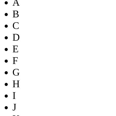
A
B
C
D
E
F
G
H
I
J