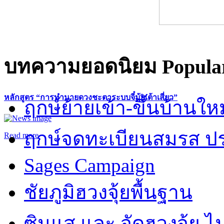
บทความยอดนิยม
Popular
หลักสูตร “การทำนายดวงชะตาระบบจี๋มุ้ยเต้าเสี่ยว”
ฤกษ์ย้ายเข้า-ขึ้นบ้านให
ฤกษ์จดทะเบียนสมรส ปร
Read more
Sages Campaign
ชัยภูมิฮวงจุ้ยพื้นฐาน
ซินแส และ จัดฮวงจุ้ย ไม่