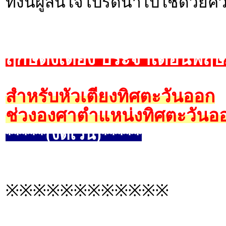
ทั้งนี้ผู้สนใจโปรดนำไปใช้ด้วยค
ฤกษ์ตั้งเตียง ประจำเดือนพฤ
สำหรับหัวเตียงทิศตะวันออก
ช่วงองศาตำแหน่งทิศตะวันออ
*****(งดเว้น)*****
※※※※※※※※※※※※