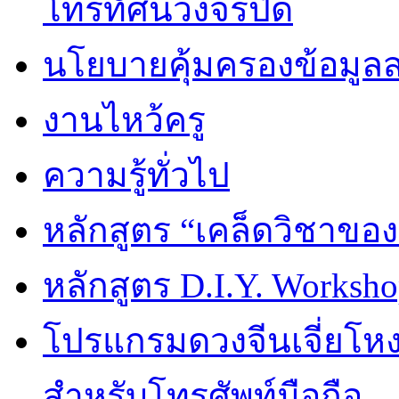
โทรทัศน์วงจรปิด
นโยบายคุ้มครองข้อมูล
งานไหว้ครู
ความรู้ทั่วไป
หลักสูตร “เคล็ดวิชาขอ
หลักสูตร D.I.Y. Worksho
โปรแกรมดวงจีนเจี่ยโหงว
สำหรับโทรศัพท์มือถือ