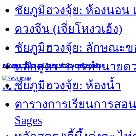
ชัยภูมิฮวงจุ้ย: ห้องนอน 
ดวงจีน (เจี่ยโหงวเฮ้ง)
ชัยภูมิฮวงจุ้ย: ลักษณะขอ
หลักสูตร “การทำนายดวงช
หลักสูตร “คี้มึ้งตุ่งกะ ไท่กง-ขงเม้ง (ภพฟ้า ภพดิน)”
ชัยภูมิฮวงจุ้ย: ห้องน้ำ
Read more
ตารางการเรียนการสอน 
Sages