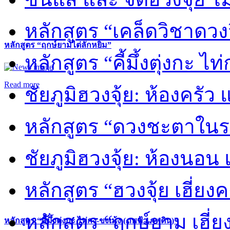
หลักสูตร “เคล็ดวิชาดวง
หลักสูตร “ฤกษ์ยามไต่ลักหยิ่ม”
หลักสูตร “คี้มึ้งตุ่งกะ ไ
Read more
ชัยภูมิฮวงจุ้ย: ห้องครัว
หลักสูตร “ดวงชะตาในร
ชัยภูมิฮวงจุ้ย: ห้องนอน 
หลักสูตร “ฮวงจุ้ย เฮี่ยง
หลักสูตร “ฤกษ์ยาม เฮี่ย
หลักสูตร “คี้มึ้งตุ่งกะ ไท่กง-ขงเม้ง (ภพฟ้า ภพดิน)”