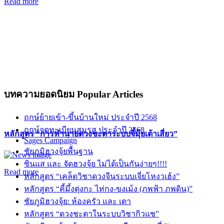
Read more
บทความยอดนิยม
Popular Articles
ฤกษ์ย้ายเข้า-ขึ้นบ้านใหม่ ประจำปี 2568
ฤกษ์จดทะเบียนสมรส ประจำปี 2568
หลักสูตร “การทำนายดวงชะตาระบบจี๋มุ้ยเต้าเสี่ยว”
Sages Campaign
ชัยภูมิฮวงจุ้ยพื้นฐาน
ซินแส และ จัดฮวงจุ้ย ไม่ได้เป็นกันง่ายๆ!!!!
Read more
หลักสูตร “เคล็ดวิชาดวงจีนระบบเจี่ยโหงวเฮ้ง”
หลักสูตร “คี้มึ้งตุ่งกะ ไท่กง-ขงเม้ง (ภพฟ้า ภพดิน)”
ชัยภูมิฮวงจุ้ย: ห้องครัว และ เตา
หลักสูตร “ดวงชะตาในระบบวิชากิวแช”