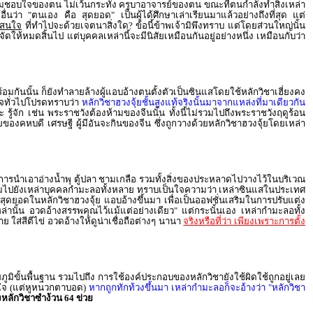
ามชอบใจของตน ไม่เว้นกระทั่ง ครูบาอาจารย์ของตน ขณะที่ตนกำลังทำสิ่งเหล่า
อื่นว่า "ตนเอง คือ สุดยอด" เป็นผู้ได้ศึกษาเล่าเรียนมาแล้วอย่างถึงที่สุด แต่
ู้สนใจ
ที่ทำไปจะด้วยเจตนาสิ่งใด? ข้อนี้ข้าพเจ้ามิพึงทราบ แต่โดยส่วนใหญ่นั้น
ำจัดให้หมดสิ้นไป แต่บุคคลเหล่านี้จะมีนิสัยเหมือนกันอยู่อย่างหนึ่ง เหมือนกับว่า
มกันนั้น ก็ยังทำลายล้างผู้แอบอ้างตนตั้งตัวเป็นซินแสโดยใช้หลักวิชาเฮี่ยงคง
นใจทั่วไปโปรดทราบว่า
หลักวิชาฮวงจุ้ยชั้นสูงแท้จริงนั้นมาจากแหล่งที่มาเดียวกัน
 รู้จัก เช่น พระราชวังต้องห้ามของจีนนั้น ทั้งนี้ไม่รวมไปถึงพระราชวังฤดูร้อน
ของคหบดี เศรษฐี ผู้มีอันจะกินของจีน ซึ่งถูกวางด้วยหลักวิชาฮวงจุ้ยโดยเหล่า
้มีการนำเอาอ่างน้ำพุ ตู้ปลา ชามเกลือ รวมทั้งสิ่งของประหลาดไปวางไว้ในบริเวณ
้าสอบถามไปยังเหล่าบุคคลกำมะลอทั้งหลาย ทราบเป็นใจความว่า เหล่าซินแสในประเทศ
ดสุดยอดในหลักวิชาฮวงจุ้ย แอบอ้างขึ้นมา เพื่อเป็นออฟชั่นเสริมในการปรับแต่ง
อเหล่านั้น อวดอ้างสรรพคุณไว้แม้แต่อย่างเดียว" แต่กระนั้นเอง เหล่ากำมะลอทั้ง
ใส่สีตีไข่ อวดอ้างให้ดูน่าเชื่อถือต่างๆ นานา
จริงหรือที่ว่า เพียงเพราะการตั้ง
ชัยภูมิขั้นพื้นฐาน รวมไปถึง การใช้องค์ประกอบของหลักวิชายังใช้ผิดใช้ถูกอยู่เลย
สนใจ (แต่หูหนวกตาบอด)
หากถูกทักท้วงขึ้นมา เหล่ากำมะลอก็จะอ้างว่า "หลักวิชา
ยงหลักวิชาซำง้วน 64 ข่วย