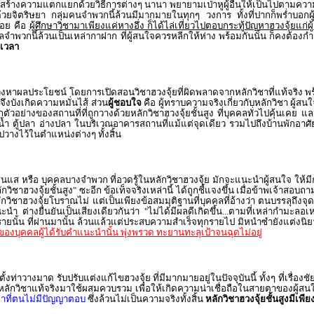
 สร้างความแตกแยกด้วยวิธีการต่างๆ นานา พยายามเป่าหูผู้อื่นให้เป็นไปตามคว
ตนด้วยจิตริษยา กลุ่มคนจำพวกนี้ล้วนมีมากมายในทุกๆ วงการ ทั้งที่ปากก็พร่ำบอกผู้
น้อย คือ
ผู้ศึกษาวิชามาเพียงแค่หางอึ่ง ก็ได้ไล่เที่ยวไปตอบกระทู้ปัญหาฮวงจุ้ยแก่ผ
 บุคคลจำพวกนี้ล้วนเป็นเหล่ากาฝาก ที่ผู้สนใจควรหลีกให้ห่าง พร้อมกันนั้น ก็คงต้องก
ดเวลา
หาผลประโยชน์ โดยการเปิดสอนวิชาฮวงจุ้ยที่ผิดพลาดจากหลักวิชาที่แท้จริง พร้อ
จึงบังเกิดความหมั่นไส้ ส่วน
ผู้ชอบใจ
คือ ผู้ทราบความจริงเกี่ยวกับหลักวิชา ผู้ส
วอย่างของสถานที่ที่ถูกวางด้วยหลักวิชาฮวงจุ้ยชั้นสูง ที่บุคคลทั่วไปคุ้นเคย และ
น้ำ ตู้ปลา อ่างปลา ในบริเวณอาคารสถานที่แม้แต่จุดเดียว รวมไปถึงบ้านพักอาศัย
ปวางไว้ในตำแหน่งต่างๆ ทั้งสิ้น
ป็นซินแส หรือ บุคคลบางจำพวก ที่อวดรู้ในหลักวิชาฮวงจุ้ย มักจะแนะนำผู้สนใจ ให
ักวิชาฮวงจุ้ยชั้นสูง" ซะอีก ข้อเท็จจริงเหล่านี้ ได้ถูกชี้แจงขึ้น เมื่อข้าพเจ
วิชาฮวงจุ้ยโบราณไม่ แต่เป็นเพียงข้อสมมุติฐานที่บุคคลที่อ้างว่า ตนบรรลุถึงจุ
ะนำ ต่างยืนยันเป็นเสียงเดียวกันว่า "ไม่ได้มีผลดีเกิดขึ้น...ตามที่เหล่ากำมะล
นั้น ที่ผ่านมานั้น ล้วนแล้วแต่ประสบความสำเร็จทุกรายไป มิหนำซำยังแต่งนิยาย 
นะของบุคคลผู้ได้รับคำแนะนำนั้น พุ่งพรวด ทะยานทะลุเป้าจนฉุดไม่อยู่
งท่าวางมาด รับปรับแต่งแก้ไขฮวงจุ้ย ที่มีมากมายอยู่ในปัจจุบันนี้ ทั้งๆ ที่เรื่อง
กหลักวิชาแท้จริงมาใช้ผสมควบรวม เพื่อให้เกิดความน่าเชื่อถือในสายตาของผู้
หาที่ตนไม่มีปัญญาตอบ
ซึ่งล้วนไม่เป็นความจริงทั้งสิ้น
หลักวิชาฮวงจุ้ยชั้นสูงมีเพี