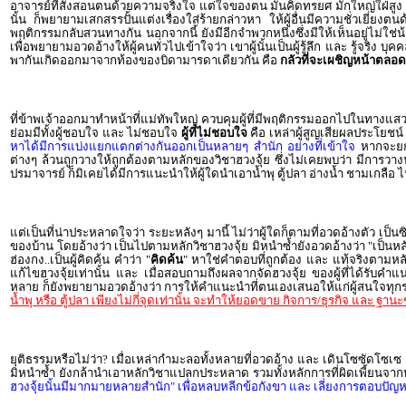
อาจารย์ที่สั่งสอนตนด้วยความจริงใจ แต่ใจของตน มันคิดทรยศ มักใหญ่ใฝ่สูง
นั้น ก็พยายามเสกสรรปั้นแต่งเรื่องใส่ร้ายกล่าวหา ให้ผู้อื่นมีความชั่วเยี่ยง
พฤติกรรมกลับสวนทางกัน นอกจากนี้ ยังมีอีกจำพวกหนึ่งซึ่งมีให้เห็นอยู่ไม่ใช่
เพื่อพยายามอวดอ้างให้ผู้คนทั่วไปเข้าใจว่า เขาผู้นั้นเป็นผู้รู้ลึก และ รู้จริง
พากันเกิดออกมาจากท้องของบิดามารดาเดียวกัน คือ
กลัวที่จะเผชิญหน้าตลอ
ที่ข้าพเจ้าออกมาทำหน้าที่แม่ทัพใหญ่ ควบคุมผู้ที่มีพฤติกรรมออกไปในทางแสวง
ย่อมมีทั้งผู้ชอบใจ และ ไม่ชอบใจ
ผู้ที่ไม่ชอบใจ
คือ เหล่าผู้สูญเสียผลประโยชน์ 
หาได้มีการแบ่งแยกแตกต่างกันออกเป็นหลายๆ สำนัก อย่างที่เข้าใจ
หากจะยกตั
ต่างๆ ล้วนถูกวางให้ถูกต้องตามหลักของวิชาฮวงจุ้ย ซึ่งไม่เคยพบว่า มีการวาง
ปรมาจารย์ ก็มิเคยได้มีการแนะนำให้ผู้ใดนำเอาน้ำพุ ตู้ปลา อ่างน้ำ ชามเกลือ ไ
แต่เป็นที่น่าประหลาดใจว่า ระยะหลังๆ มานี้ ไม่ว่าผู้ใดก็ตามที่อวดอ้างตัว เ
ของบ้าน โดยอ้างว่า เป็นไปตามหลักวิชาฮวงจุ้ย มิหนำซ้ำยังอวดอ้างว่า "เป็นหล
ฮ่องกง..เป็นผู้คิดค้น คำว่า "
คิดค้น
" หาใช่คำตอบที่ถูกต้อง และ แท้จริงตามหลัก
แก้ไขฮวงจุ้ยเท่านั้น และ เมื่อสอบถามถึงผลจากจัดฮวงจุ้ย ของผู้ที่ได้รับคำแน
หลาย ก็ยังพยายามอวดอ้างว่า การให้คำแนะนำที่ตนเองเสนอให้แก่ผู้สนใจทุกราย
น้ำพุ หรือ ตู้ปลา เพียงไม่กี่จุดเท่านั้น จะทำให้ยอดขาย กิจการ/ธุรกิจ และ ฐา
ยุติธรรมหรือไม่ว่า? เมื่อเหล่ากำมะลอทั้งหลายที่อวดอ้าง และ เดินโซซัดโซเซ ตั้
มิหนำซ้ำ ยังกล้านำเอาหลักวิชาแปลกประหลาด รวมทั้งหลักการที่ผิดเพี้ยนจา
ฮวงจุ้ยนั้นมีมากมายหลายสำนัก" เพื่อหลบหลีกข้อกังขา และ เลี่ยงการตอบปัญ