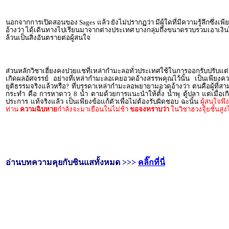
นอกจากการเปิดสอนของ Sages แล้ว ยังไม่ปรากฏว่า มีผู้ใดที่มีความรู้ลึกซึ่ง
อ้างว่า ได้เดินทางไปเรียนมาจากต่างประเทศ บางกลุ่มถึงขนาดรวบรวมเอาเงินไปซ
ล้วนเป็นสิ่งอันตรายต่อผู้สนใจ
ส่วนหลักวิชาเฮี่ยงคงปวยแชที่เหล่ากำมะลอทั่วประเทศใช้ในการออกรับปรับแต่งแก
เกิดผลอัศจรรย์ อย่างที่เหล่ากำมะลอเคยอวดอ้างสรรพคุณไว้นั้น เป็นเพียงค
ยุติธรรมจริงแล้วหรือ? ที่บรรดาเหล่ากำมะลอพยายามอวดอ้างว่า ตนคือผู้ที่สาม
กระทำ คือ การหาดาว 8 น้ำ ตามด้วยการแนะนำให้ตั้ง น้ำพุ ตู้ปลา แต่เมื่อเ
ประการ แท้จริงแล้ว เป็นเพียงข้อแก้ตัวเพื่อไม่ต้องรับผิดชอบ ฉะนั้น
ผู้สนใจพึ
ท่าน
ความฉิบหาย
กำลังจะมาเยือนในไม่ช้า
ขอจงทราบว่า
ในวิชาฮวงจุ้ยชั้นสูง
อ่านบทความคุยกับซินแสทั้งหมด >>>
คลิ๊กที่นี่