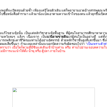
เพียงพอที่จะเปิดสอนด้วยซ้ำ เพียงแค่รู้โดยผิวเผิน แต่ก็พยายามอวดอ้างสรรพคุณ
ื้อหนังสือตำรามา แล้วมานั่งแปลเอาตามความเข้าใจของตน แล้วลุกขึ้นเปิดสอน พร
้ไขฮวงจุ้ยนั้น เป็นแค่หลักวิชาฮวงจุ้ยพื้นฐาน ที่ผู้สนใจสามารถศึกษาหาความรู
วามหวังลมๆ แล้งๆ เนื่องจาก เป็น
นวนิยายขายฝัน
แก่ผู้สนใจเป็นอย่างดี แต่ทั้ง
ารถพลิกชะตาชีวิตของท่านได้อย่างอัศจรรย์ ด้วยหลักวิชาชั้นสูงที่เสกขึ้นมา ซึ
กิดผลเสียขึ้นมา กำมะลอเหล่านั้นจะบอกปัดความรับผิดชอบไปว่า "
เป็นเพราะตัวท่
งทราบว่า เมื่อใดก็ตามที่มีซินแสเดินเข้าบ้านท่าน หรือ ท่านไปอ่านเจอบทความใ
ไม่มีการแนะนำให้ตั้ง น้ำพุ หรือ ตู้ปลา ภายในบ้าน