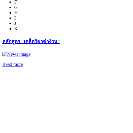
F
G
H
I
J
K
หลักสูตร “เคล็ดวิชาซำง้วน”
Read more