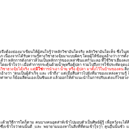
ต้องย่องมาเขียนให้ผู้สนใจรู้ว่าหลักวิชาอันใดจริง หลักวิชาอันใดเท็จ ซึ่งในสมัย
าภ เนื่องจากได้รับความรู้ทางวิชาฮวงจุ้ยมาแบบผิดๆ โดยผู้ให้ข้อมูลอ้างว่า การต
ว่า หลักการดังกล่าวล้วนเป็นหลักการของเหล่าซินแสกำมะลอ ที่ใช้วิชาเฮี่ยงคงปว
เข้าใจว่า เมื่อทำการกระตุ้นด้วยน้ำพุหรือตู้ปลา รวมไปถึงการใช้ประทัดจุดแล้
ิชาฮวงจุ้ยได้จริง แต่
มิใช่
การนำเอา น้ำพุ หรือ ตู้ปลา มาตั้งไว้ในบ้านของตน
สิ่
ว่า "ตนเป็นผู้สำเร็จ และ เข้าถึง" แต่เมื่อสืบสาวไปยังที่มาของแหล่งความรู้
าท่าทาง ก็ย้อมสีตนเองเป็นซินแส แล้วออกให้คำแนะนำในการปรับแต่งแก้ไขฮวงจุ้
ด้วยวิธีการใดก็ตาม คนบางคนอุตส่าห์เข้าไปมอบตัวเป็นศิษย์ผู้รู้ เพื่อหวังจะได้
นชั่วซึ่งเข้าใจว่าตนนั้นดี และ พยายามมองหาในสิ่งที่ที่ตนเข้าใจว่า คนอื่นนั