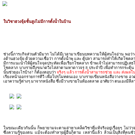
ในวิชาฮวงจุ้ยชั้นสูงไม่มีการตั้งน้ำในบ้าน
ช่วงนี้ภาระกิจส่วนตัวมีมาก ไม่ได้มีเวลามาเขียนบทความให้ผู้สนใจอ่าน พอว่างจึง
งด้านฮวงจุ้ย ด้วยความเชื่อว่า การตั้งน้ำพุ และ ตู้ปลา สามารถทำให้เกิดโชคล
มีการแนะนำให้ผู้สนใจจุดประทัดเพื่อเรียกโชคลาภ ข้าพเจ้าไม่สามารถปฏิเสธได้
โชคลาภ บางรายถึงขนาดวิ่งไล่ล่าตามหาดาวจร 8 ประจำปี เพื่อทำการกระตุ้น โดย
นั้นช่วยอะไรบ้าง? ก็ต้องตอบว่า
จริงๆ แล้ว การตั้งน้ำสามารถช่วย และ ส่งผลในว
เรียงหน้าออกรายการทีวี เพื่อโปรโมทตนเอง บางรายเขียนหนังสือวางขาย อวดอ้าง
เอาความรู้ต่างๆ มาจากหนังสือ ซึ่งมีวางขายในท้องตลาด อาศัยว่า ตนเองมีลีล
ในขณะเดียวกันนั้น ก็พยายามจะตามล่าหาเคล็ดวิชาที่แท้จริงอยู่เรื่อยๆ ไม่ว่าจะ
ซึ่งความรู้ของตน แม้จะต้องทำลายผู้อื่นก็ตาม เหล่านี้แล้ว ล้วนเป็นสิ่งที่ค