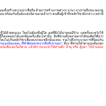
 พร้อมทั้งสร้างความน่าเชื่อถือ ด้วยการสร้างภาพต่างๆ นานา บางรายถึงขนาดอวด
้อมกันนั้นยังแต่งนิยายอวดอ้างว่า ตนคือผู้เข้าถึงหลักวิชาดังกล่าว เหล่านี้
้ได้ด้วยตนเอง โดยไม่ต้องพึ่งผู้ใด ผลที่พึงได้อาจพอมีบ้าง แต่ครั้นจะหวังให้
นี้ก็คงหลอกได้แค่เพียงครั้งเดียวเท่านั้น สิ่งที่ท่านทั้งหลายควรได้ขบคิดก็คือว่า
่งก็คงไม่เกินหลักวิชาเฮี่ยงคงปวยแชอีกนั่นแหละ รวมไปถึงกระบวนการที่นิยมกัน
านเองนั่นแหละ..ที่ทำผิดพลาดจากสิ่งที่เขาบอก
" ทั้งๆ ที่ท่านก็ทำตามถูกต้องทุก
นหนังสือเล่มใดก็ตาม แล้วมีการแนะนำให้ท่านตั้ง น้ำพุ หรือ ตู้ปลา ในบ้านของ