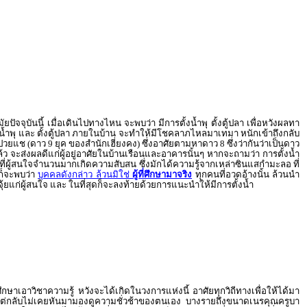
ปัจจุบันนี้ เมื่อเดินไปทางไหน จะพบว่า มีการตั้งน้ำพุ ตั้งตู้ปลา เพื่อหวังผลทา
ั้งน้ำพุ และ ตั้งตู้ปลา ภายในบ้าน จะทำให้มีโชคลาภไหลมาเทมา หนักเข้าถึงกลับ
ยแช (ดาว 9 ยุค ของสำนักเฮี่ยงคง) ซึ่งอาศัยตามหาดาว 8 ซึ่งว่ากันว่าเป็นดาว
ว จะส่งผลดีแก่ผู้อยู่อาศัยในบ้านเรือนและอาคารนั้นๆ หากจะถามว่า การตั้งน้ำ
งที่ผู้สนใจจำนวนมากเกิดความสับสน ซึ่งมักได้ความรู้จากเหล่าซินแสกำมะลอ ที่
 ก็จะพบว่า
บุคคลดังกล่าว ล้วนมิใช่
ผู้ที่ศึกษามาจริง
ทุกคนที่อวดอ้างนั้น ล้วนนำ
ยแก่ผู้สนใจ และ ในที่สุดก็จะลงท้ายด้วยการแนะนำให้มีการตั้งน้ำ
ศึกษาเอาวิชาความรู้ หวังจะได้เกิดในวงการแห่งนี้ อาศัยทุกวิถีทางเพื่อให้ได้มา
้นชั่ว แต่กลับไม่เคยหันมามองดูความชั่วช้าของตนเอง บางรายถึงขนาดเนรคุณครูบา