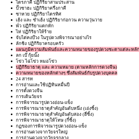
ไตรภาคี ปฏิกิริยาสามประสาน
ปั๊วซาฮะ ปฏิกิริยาครึ่งภาคี
ซาหวย ปฏิกิริยาไตรทิศ
เฮ้ง และ ซำเฮ้ง ปฏิกิริยาก่อกวน ความวุ่นวาย
พั่ว ปฏิกิริยาแตกหัก
ไห่ ปฏิกิริยาให้ร้าย
จับไต่คงบ๊วง ในรูปดวงพิจารณาอย่างไร
ลักชิง ปฏิกิริยาครอบครัว
แผนภูมิความสัมพันธ์และความหมายของรูปดวงชะตาแต่ละหลั
ลก เบ๊ กุ้ยนั๊ง
โข่ว ไฉ่โข่ว หมอโข่ว
ปฏิกิริยาธาตุ และ ความหมาย (ตามหลักการดวงจีน)
ความหมายของหลักต่างๆ ซึ่งสัมพันธ์กับรูปดวงบุคคล
24 สารท
การอ่านและใช้ปฏิทินหมื่นปี
การตั้งดวงจีน
การเดินวัยจร
การพิจารณารูปดวงอ่อน-แข็ง
การพิจารณาธาตุสำคัญอันดับหนึ่ง (เอ่งซิ้ง)
การพิจารณาธาตุสำคัญอันดับสอง (ฮี่ซิ้ง)
การพิจารณาธาตุให้โทษ (กี๋ซิ้ง)
กฏของการพิจารณารูปดวงอ่อน-แข็ง
การอ่านดวงจากวัยจรใหญ่
การอ่านดวงจากวัยจรกลาง