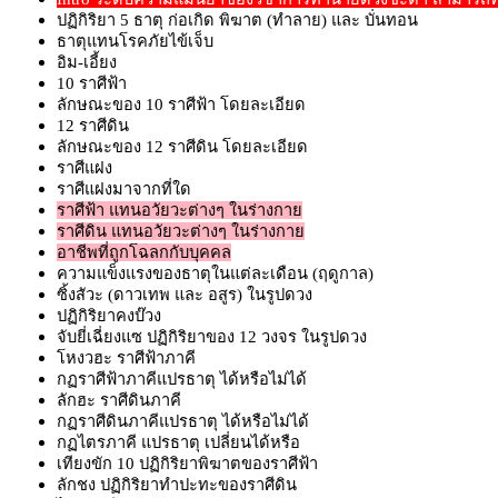
ปฏิกิริยา 5 ธาตุ ก่อเกิด พิฆาต (ทำลาย) และ บั่นทอน
ธาตุแทนโรคภัยไข้เจ็บ
อิม-เอี้ยง
10 ราศีฟ้า
ลักษณะของ 10 ราศีฟ้า โดยละเอียด
12 ราศีดิน
ลักษณะของ 12 ราศีดิน โดยละเอียด
ราศีแฝง
ราศีแฝงมาจากที่ใด
ราศีฟ้า แทนอวัยวะต่างๆ ในร่างกาย
ราศีดิน แทนอวัยวะต่างๆ ในร่างกาย
อาชีพที่ถูกโฉลกกับบุคคล
ความแข็งแรงของธาตุในแต่ละเดือน (ฤดูกาล)
ซิ้งสัวะ (ดาวเทพ และ อสูร) ในรูปดวง
ปฏิกิริยาคงบ๊วง
จับยี่เฉี่ยงแซ ปฏิกิริยาของ 12 วงจร ในรูปดวง
โหงวฮะ ราศีฟ้าภาคี
กฏราศีฟ้าภาคีแปรธาตุ ได้หรือไม่ได้
ลักฮะ ราศีดินภาคี
กฏราศีดินภาคีแปรธาตุ ได้หรือไม่ได้
กฏไตรภาคี แปรธาตุ เปลี่ยนได้หรือ
เทียงขัก 10 ปฏิกิริยาพิฆาตของราศีฟ้า
ลักชง ปฏิกิริยาทำปะทะของราศีดิน