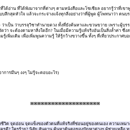
ที่ได้อ่าน ที่ได้ฟังมาจากที่ต่างๆ ตามหนังสือและโซเชียล อยากรู้ว่าที่เข
ดหัวใจ แล้วจะกระจ่างแจ้งทุกสิ่งอย่างว่าที่ผู้พูด ผู้โพทนาว่า ตนบรรล
าใจ ว่าเป็น ว่าบรรลุวิชาทำนายดวง ทั้งที่ยังค้นหาและขวนขวาย เพราะผู้บรร
้ชัดว่า จะต้องตามหาสิ่งใดอีก? ในเมื่อมีความรู้แท้จริงอันเป็นสิ่งล้ำค่า ซ
พิ่มเติม เพื่อเพิ่มพูนความรู้ ให้รู้กว้างขวางขึ้น ทั้งๆ ที่เที่ยวประกาศ
อาการมึนๆ งงๆ ไม่รู้จะตอบอะไร)
※※※※※※※※※※※※※※※※※※※※
่วงชีวิต จุดอ่อน จุดแข็งของตัวตนที่แท้จริงที่ซ่อนอยู่ของตนเอง ความเหม
 ใครดี? ใครร้าย? นิสัย สันดาน ค้นหาต้นตอของปัญหาต่างๆ ผู้ช่วยเหลือ