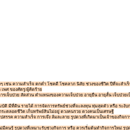
่น ความสำเร็จ ตกต่ำ โชคดี โชคลาภ นิสัย ช่วงของชีวิต ปีที่จะสำเร็จ
 เพศ ของศัตรู/ผู้คิดร้าย
การเจ็บป่วย สัดส่วน ตำแหน่งของความเจ็บป่วย อายุยืน อายุสั้น เจ็บป่วยเ
มบัติ มีที่ดิน รายได้ การจัดการทรัพย์ช่วงที่จะลงทุน ทุ่มสุดตัว หรือ ระงั
มีภาระตลอดชีวิต เก็บทรัพย์สินไม่อยู่ ดวงคนรวย ดวงคนเป็นเศรษฐี
ปสรรค ความสำเร็จ การเจ๊ง ล้มละลาย รูปดวงที่เกิดมาเป็นเจ้าของกิจก
ม่มีคนรู้ รูปดวงที่เหมาะรับช่วงกิจการ หรือ ควรเริ่่มต้นทำกิจการใหม่ 