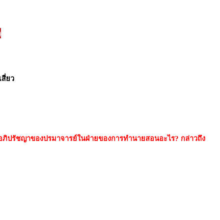
)
สี่ยว
แล้ว อภิปรัชญาของปรมาจารย์ในฝ่ายของการทำนายสอนอะไร? กล่าวถึง