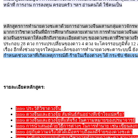
หน้าที่ การงาน การลงทุน ครอบครัว ฯลฯ อ่านคนได้ ใช้คนเป็น
หลักสูตรการทำนายดวงชะตาด้วยการอ่านดวงจีนผสานกลุ่มดาวจักรพ
มากกว่าวิชาดวงจีนที่มีการศึกษากันหลายเท่ามาก การทำนายดวงจีนผส
ดวงจีนธรรมดาให้ลงลึกถึงรายละเอียดต่างๆ ของดวงชะตาที่วิชาดวงจ
ประกอบ 28 ดวง การแปรเปลี่ยนของดาว 4 ดวง จะโคจรรอบภูมิทั้ง 12 ภูม
เรื่อง อีกทั้งช่วงอายุจรใหญ่และเล็กของการทำนายดวงชะตาระบบนี้ ย
กำหนดช่วงเวลาที่เกิดเหตุการณ์ดี-ร้ายในเรื่องต่างๆ ได้ กระชับ ชัดเจ
รายละเอียดหลักสูตร:
Intro ประวัติวิชาดวงจีน
Intro ดวงจีนและฮวงจุ้ย สัมพันธ์กันอย่างที่เข้าใจแน่หรือ?
Intro ดวงจีนและฮวงจุ้ยที่แท้จริง ในความหมายของปรมาจารย์
Intro การนำเสนอด้วยวิธีการต่างๆ ในการทำนาย เช่น เขียนลง
Intro อยู่กับความจริงให้ได้เมื่อทราบถึงผลดีร้ายของดวงชะตา
Intro ระดับความแม่นยำของวิชาการทำนายดวงชะตา สามารถท