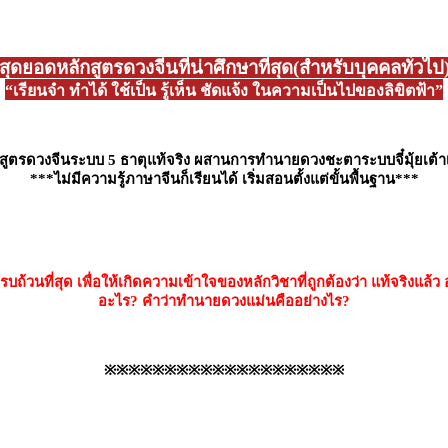
สุดยอดหลักสูตรดวงจีนที่น่าศึกษาที่สุด(สำหรับบุคคลทั่วไป
“เรียนจำ ทำได้ ใช้เป็น รู้เห็น ชัดแจ้ง ในความเป็นไปของลิขิตฟ้า”
สูตรดวงจีนระบบ 5 ธาตุแท้จริง ผสานการทำนายดวงชะตาระบบจี๋มุ้ยเต้าเ
***ไม่มีความรู้ภาษาจีนก็เรียนได้ เริ่มสอนตั้งแต่ขั้นพื้นฐาน***
ถ้วนที่สุด เพื่อให้เกิดความเข้าใจของหลักวิชาที่ถูกต้องว่า แท้จริง
อะไร? คำว่าทำนายดวงแม่นคืออย่างไร?
※※※※※※※※※※※※※※※※※※※※