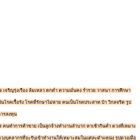
 เจริญรุ่งเรือง ล้มเหลว ตกต่ำ ความมั่นคง ร่ำรวย วาสนา การศึกษา
ป็นโรคเรื้อรัง โรคที่รักษาไม่หาย คนเป็นโรคประสาท บ้า วิกลจริต รูป
บการลงทุน
าร คนทำการค้าขาย เป็นลูกจ้างทำงานลำบาก หาเช้ากินค่ำ ดวงที่เหมาะ
รูปดวงบุคลากรที่จะรับเข้าทำงานให้เหมาะสมในแต่ละตำแหน่ง รูปดวงเมื่อ