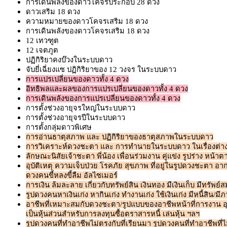
การเดินพลังของดาวโคจรประกอบ 28 ดวง
ดาวเสริม 18 ดวง
ความหมายของดาวโคจรเสริม 18 ดวง
การเดินพลังของดาวโคจรเสริม 18 ดวง
12 เทวฑูต
12 เจตภูต
ปฏิกิริยาคงบ๊วงในระบบดาว
จับยี่เฉี่ยงแซ ปฏิกิริยาของ 12 วงจร ในระบบดาว
การแปรเปลี่ยนของดาวทั้ง 4 ดวง
อิทธิพลและผลของการแปรเปลี่ยนของดาวทั้ง 4 ดวง
การเดินพลังของการแปรเปลี่ยนของดาวทั้ง 4 ดวง
การตั้งช่วงอายุจรใหญ่ในระบบดาว
การตั้งช่วงอายุจรปีในระบบดาว
การตั้งกลุ่มดาวพิเศษ
การอ่านธาตุสภาพ และ ปฏิกิริยาของธาตุสภาพในระบบดาว
การวิเคราะห์ดวงชะตา และ การทำนายในระบบดาว ในเรื่องต่างๆ เช
ลักษณะนิสัยเจ้าชะตา พี่น้อง เพื่อนร่วมงาน คู่แข่ง รูปร่าง หน้าตา
อุบัติเหตุ ความเจ็บป่วย โรคภัย สุขภาพ ที่อยู่ในรูปดวงชะตา อา
ดวงคนขี้หลงขี้ลืม อัลไซเมอร์
การเงิน ล้มละลาย เกี่ยวกับทรัพย์สิน เงินทอง มีเงินเก็บ มีทรัพย์ส
รูปดวงคนหาเงินเก่ง หากินเก่ง ทำงานเก่ง ใช้เงินเก่ง มีหนี้สิน/
อาชีพที่เหมาะสมกับดวงชะตา/รูปแบบของอาชีพหน้าที่การงาน อุ
เป็นหุ้นส่วนสำหรับการลงทุนซื้อตราสารหนี้ เล่นหุ้น ฯลฯ
รูปดวงคนที่ทำอาชีพไม่ตรงกับที่เรียนมา รูปดวงคนที่ทำอาชีพที่ไ