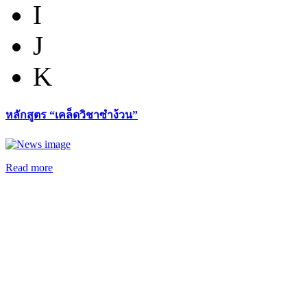
I
J
K
หลักสูตร “เคล็ดวิชาซำง้วน”
Read more