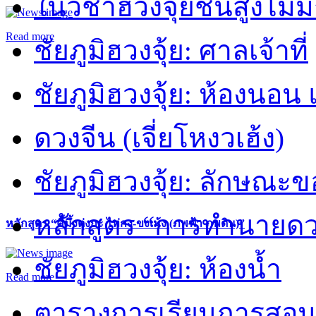
ในวิชาฮวงจุ้ยชั้นสูงไม่ม
Read more
ชัยภูมิฮวงจุ้ย: ศาลเจ้าที่
ชัยภูมิฮวงจุ้ย: ห้องนอน 
ดวงจีน (เจี่ยโหงวเฮ้ง)
ชัยภูมิฮวงจุ้ย: ลักษณะขอ
หลักสูตร “การทำนายดวงช
หลักสูตร “คี้มึ้งตุ่งกะ ไท่กง-ขงเม้ง (ภพฟ้า ภพดิน)”
ชัยภูมิฮวงจุ้ย: ห้องน้ำ
Read more
ตารางการเรียนการสอน 