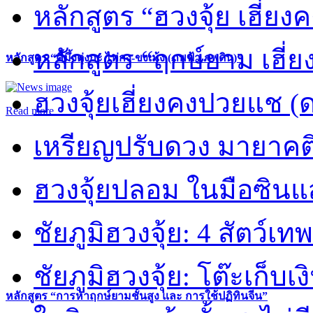
หลักสูตร “ฮวงจุ้ย เฮี่ยง
หลักสูตร “ฤกษ์ยาม เฮี่ย
หลักสูตร “คี้มึ้งตุ่งกะ ไท่กง-ขงเม้ง (ภพฟ้า ภพดิน)”
ฮวงจุ้ยเฮี่ยงคงปวยแช (
Read more
เหรียญปรับดวง มายาคต
ฮวงจุ้ยปลอม ในมือซิน
ชัยภูมิฮวงจุ้ย: 4 สัตว์เทพ
ชัยภูมิฮวงจุ้ย: โต๊ะเก็บเงิ
หลักสูตร “การหาฤกษ์ยามชั้นสูง และ การใช้ปฏิทินจีน”