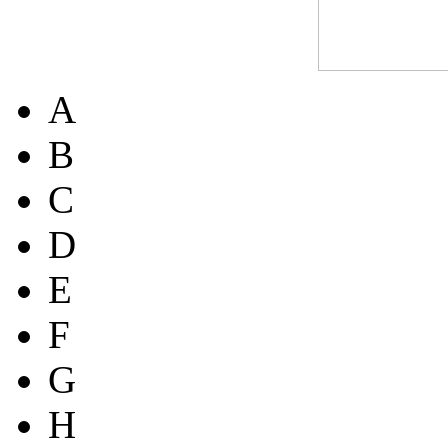
A
B
C
D
E
F
G
H