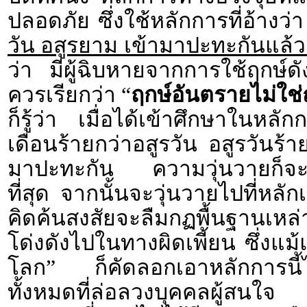
ปลอดภัย ซึ่งใช้หลักการที่อ้างว่
วัน อสูรยาม เข้ามาปะทะกันแล้ว 
ว่า มีผู้ฉิบหายจากการใช้ฤกษ์ด
ควรเรียกว่า “
ฤกษ์อันตรายไม่ใช
ก็รู้ว่า เมื่อได้เข้าศึกษาในหลั
เดือนร้ายกว่าอสูรวัน อสูรวันร้า
มาปะทะกัน ความวุ่นวายก็จะเก
ที่สุด จากนั้นจะวุ่นวายไปที่หลั
คิดค้นสงสัยจะลืมกฏพื้นฐานเหล
โด่งดังไปในทางผิดเพี้ยน ซึ่งแม้
โลก” ก็คัดลอกเอาหลักการนี
ทั้งหมดที่ล่อลวงบุคคลผู้สนใจ 