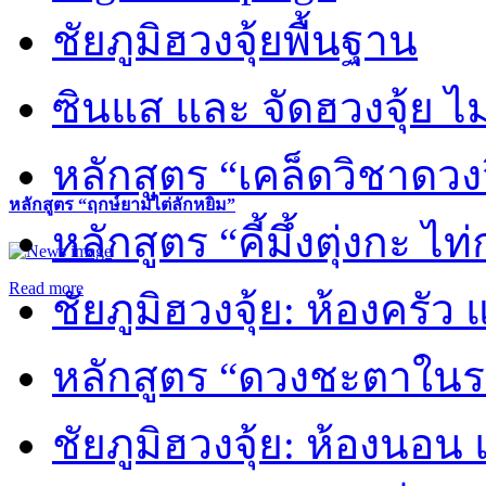
ชัยภูมิฮวงจุ้ยพื้นฐาน
ซินแส และ จัดฮวงจุ้ย ไม่
หลักสูตร “เคล็ดวิชาดวง
หลักสูตร “ฤกษ์ยามไต่ลักหยิ่ม”
หลักสูตร “คี้มึ้งตุ่งกะ ไ
Read more
ชัยภูมิฮวงจุ้ย: ห้องครัว
หลักสูตร “ดวงชะตาในร
ชัยภูมิฮวงจุ้ย: ห้องนอน 