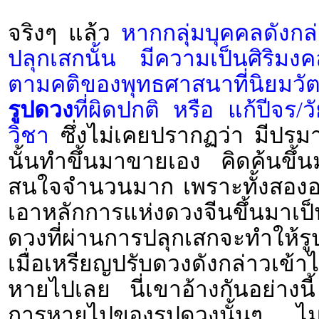
จริงๆ แล้ว
หากกลุ่มบุคคลดังกล
ปลุกเสกนั้น มีความเป็นศิริมงค
ตามคติของพุทธศาสนาที่นิยมวั
รูปดวง
ที่ผิดปกติ หรือ แก้ปีจร/ว
วิชา
ซึ่งไม่เคยปรากฏว่า มีปรมา
นั้นทำขึ้นมาขายเอง คิดค้นขึ้
สนใจจำนวนมาก เพราะทั้งสองอย่
เอาหลักการแห่งดวงจีนขึ้นมาเ
ดวงที่ผ่านการปลุกเสกจะทำให้รูปด
เมื่อเหรียญปรับดวงดังกล่าวเข้
หายไปเลย นี่เขาอ้างกันอย่างนี
การหายไปของรูปดวงนั้นๆ ไม่เ