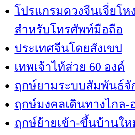
โปรแกรมดวงจีนเจี่ยโหงว
สำหรับโทรศัพท์มือถือ
ประเทศจีนโดยสังเขป
เทพเจ้าไท้ส่วย 60 องค์
ฤกษ์ยามระบบสัมพันธ์จักร
ฤกษ์มงคลเดินทางไกล-
ฤกษ์ย้ายเข้า-ขึ้นบ้านใหม