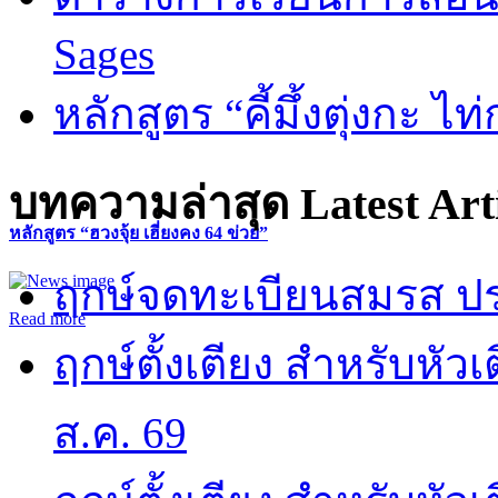
Sages
หลักสูตร “คี้มึ้งตุ่งกะ ไ
บทความล่าสุด
Latest Art
หลักสูตร “ฮวงจุ้ย เฮี่ยงคง 64 ข่วย”
ฤกษ์จดทะเบียนสมรส ปร
Read more
ฤกษ์ตั้งเตียง สำหรับหั
ส.ค. 69