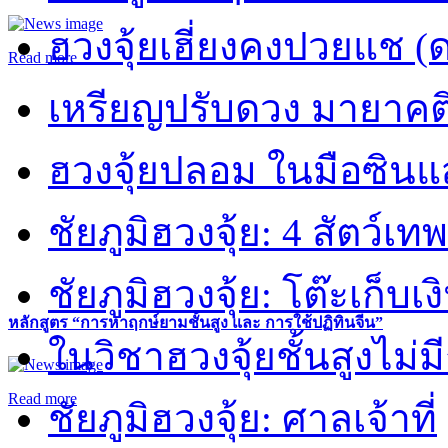
ฮวงจุ้ยเฮี่ยงคงปวยแช (
Read more
เหรียญปรับดวง มายาคต
ฮวงจุ้ยปลอม ในมือซิน
ชัยภูมิฮวงจุ้ย: 4 สัตว์เทพ
ชัยภูมิฮวงจุ้ย: โต๊ะเก็บเงิ
หลักสูตร “การหาฤกษ์ยามชั้นสูง และ การใช้ปฏิทินจีน”
ในวิชาฮวงจุ้ยชั้นสูงไม่ม
Read more
ชัยภูมิฮวงจุ้ย: ศาลเจ้าที่