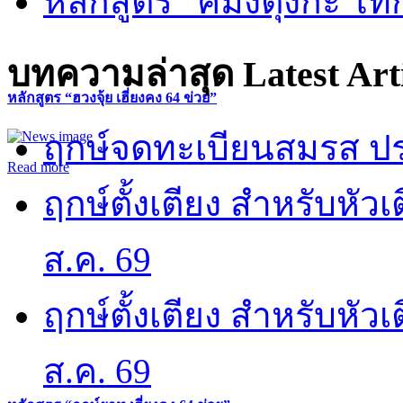
หลักสูตร “คี้มึ้งตุ่งกะ ไ
บทความล่าสุด
Latest Art
หลักสูตร “ฮวงจุ้ย เฮี่ยงคง 64 ข่วย”
ฤกษ์จดทะเบียนสมรส ปร
Read more
ฤกษ์ตั้งเตียง สำหรับหั
ส.ค. 69
ฤกษ์ตั้งเตียง สำหรับหั
ส.ค. 69