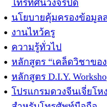
โทรทัศน์วงจรปิด
นโยบายคุ้มครองข้อมูล
งานไหว้ครู
ความรู้ทั่วไป
หลักสูตร “เคล็ดวิชาขอ
หลักสูตร D.I.Y. Worksho
โปรแกรมดวงจีนเจี่ยโหงว
สำหรับโทรศัพท์มือถือ