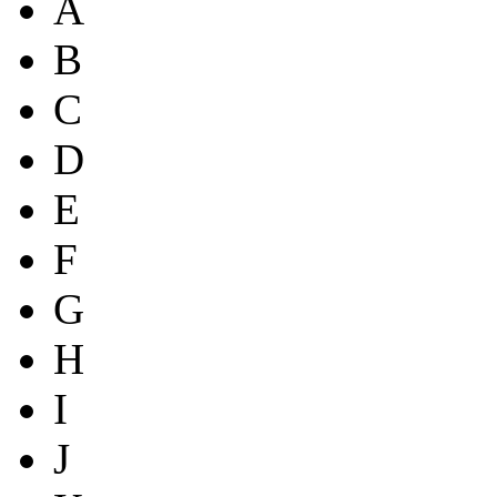
A
B
C
D
E
F
G
H
I
J