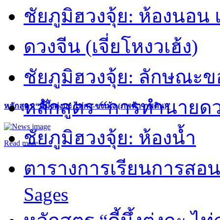
ชัยภูมิฮวงจุ้ย: ห้องนอน 
ดวงจีน (เจี่ยโหงวเฮ้ง)
ชัยภูมิฮวงจุ้ย: ลักษณะขอ
หลักสูตร “การทำนายดวงช
หลักสูตร “คี้มึ้งตุ่งกะ ไท่กง-ขงเม้ง (ภพฟ้า ภพดิน)”
ชัยภูมิฮวงจุ้ย: ห้องน้ำ
Read more
ตารางการเรียนการสอน 
Sages