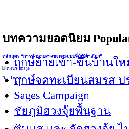
บทความยอดนิยม
Popular
หลักสูตร “การทำนายดวงชะตาระบบจี๋มุ้ยเต้าเสี่ยว”
ฤกษ์ย้ายเข้า-ขึ้นบ้านให
ฤกษ์จดทะเบียนสมรส ปร
Read more
Sages Campaign
ชัยภูมิฮวงจุ้ยพื้นฐาน
ซินแส และ จัดฮวงจุ้ย ไม่