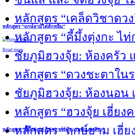
หลักสูตร “เคล็ดวิชาดวง
หลักสูตร “ฤกษ์ยามไต่ลักหยิ่ม”
หลักสูตร “คี้มึ้งตุ่งกะ ไ
Read more
ชัยภูมิฮวงจุ้ย: ห้องครัว
หลักสูตร “ดวงชะตาในร
ชัยภูมิฮวงจุ้ย: ห้องนอน 
หลักสูตร “ฮวงจุ้ย เฮี่ยง
หลักสูตร “ฤกษ์ยาม เฮี่ย
หลักสูตร “คี้มึ้งตุ่งกะ ไท่กง-ขงเม้ง (ภพฟ้า ภพดิน)”