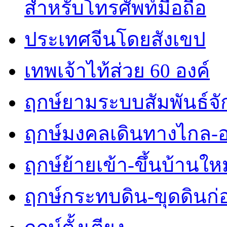
สำหรับโทรศัพท์มือถือ
ประเทศจีนโดยสังเขป
เทพเจ้าไท้ส่วย 60 องค์
ฤกษ์ยามระบบสัมพันธ์จักร
ฤกษ์มงคลเดินทางไกล-
ฤกษ์ย้ายเข้า-ขึ้นบ้านใหม
ฤกษ์กระทบดิน-ขุดดินก่