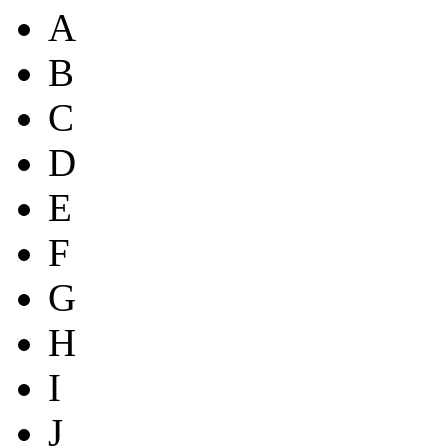
A
B
C
D
E
F
G
H
I
J