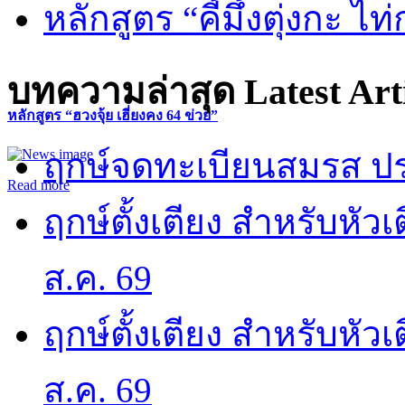
หลักสูตร “คี้มึ้งตุ่งกะ ไ
บทความล่าสุด
Latest Art
หลักสูตร “ฮวงจุ้ย เฮี่ยงคง 64 ข่วย”
ฤกษ์จดทะเบียนสมรส ปร
Read more
ฤกษ์ตั้งเตียง สำหรับหั
ส.ค. 69
ฤกษ์ตั้งเตียง สำหรับหั
ส.ค. 69