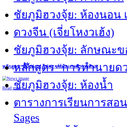
ชัยภูมิฮวงจุ้ย: ห้องนอน 
ดวงจีน (เจี่ยโหงวเฮ้ง)
ชัยภูมิฮวงจุ้ย: ลักษณะขอ
หลักสูตร “การทำนายดวงช
หลักสูตร “คี้มึ้งตุ่งกะ ไท่กง-ขงเม้ง (ภพฟ้า ภพดิน)”
ชัยภูมิฮวงจุ้ย: ห้องน้ำ
Read more
ตารางการเรียนการสอน 
Sages