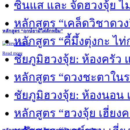
ซินแส และ จัดฮวงจุ้ย ไม่
หลักสูตร “เคล็ดวิชาดวง
หลักสูตร “ฤกษ์ยามไต่ลักหยิ่ม”
หลักสูตร “คี้มึ้งตุ่งกะ ไ
Read more
ชัยภูมิฮวงจุ้ย: ห้องครัว
หลักสูตร “ดวงชะตาในร
ชัยภูมิฮวงจุ้ย: ห้องนอน 
หลักสูตร “ฮวงจุ้ย เฮี่ยง