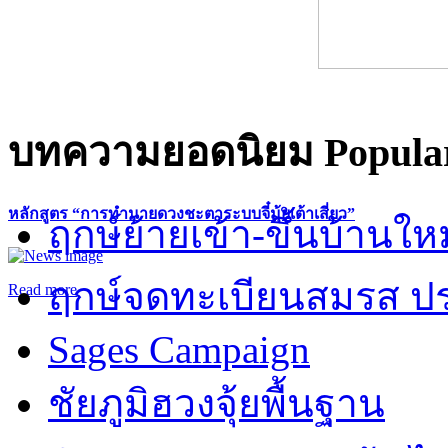
บทความยอดนิยม
Popular
หลักสูตร “การทำนายดวงชะตาระบบจี๋มุ้ยเต้าเสี่ยว”
ฤกษ์ย้ายเข้า-ขึ้นบ้านให
ฤกษ์จดทะเบียนสมรส ปร
Read more
Sages Campaign
ชัยภูมิฮวงจุ้ยพื้นฐาน