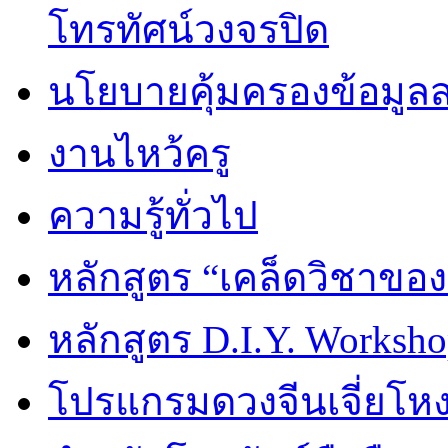
โทรทัศน์วงจรปิด
นโยบายคุ้มครองข้อมูล
งานไหว้ครู
ความรู้ทั่วไป
หลักสูตร “เคล็ดวิชาขอ
หลักสูตร D.I.Y. Worksho
โปรแกรมดวงจีนเจี่ยโหงว