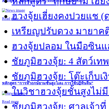
หลักสูตร “ฤกษ์ยาม เฮี่ย
หลักสูตร “คี้มึ้งตุ่งกะ ไท่กง-ขงเม้ง (ภพฟ้า ภพดิน)”
ฮวงจุ้ยเฮี่ยงคงปวยแช (
Read more
เหรียญปรับดวง มายาคต
ฮวงจุ้ยปลอม ในมือซิน
ชัยภูมิฮวงจุ้ย: 4 สัตว์เทพ
ชัยภูมิฮวงจุ้ย: โต๊ะเก็บเงิ
หลักสูตร “การหาฤกษ์ยามชั้นสูง และ การใช้ปฏิทินจีน”
ในวิชาฮวงจุ้ยชั้นสูงไม่ม
Read more
ชัยภูมิฮวงจุ้ย: ศาลเจ้าที่