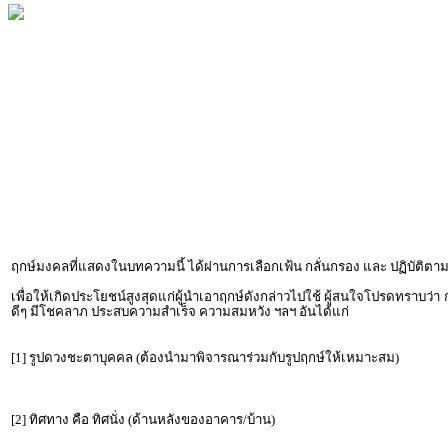
ฤกษ์มงคลที่แสดงในบทความนี้ ได้ผ่านการเลือกเฟ้น กลั่นกรอง และ ปฏิบัต
เพื่อให้เกิดประโยชน์สูงสุดแก่ผู้นำเอาฤกษ์ดังกล่าวไปใช้ ผู้สนใจโปรดทราบว่า
ดีๆ มีโชคลาภ ประสบความสำเร็จ ความสมหวัง ฯลฯ อันได้แก่
[1] รูปดวงชะตาบุคคล (ต้องนำมาพิจารณาร่วมกับรูปฤกษ์ให้เหมาะสม)
[2] ทิศทาง คือ ทิศนั่ง (ด้านหลังของอาคาร/บ้าน)