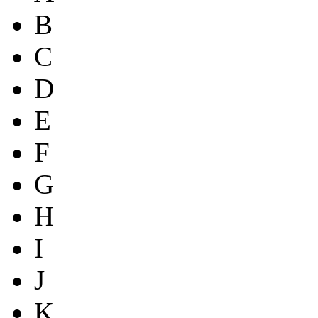
B
C
D
E
F
G
H
I
J
K