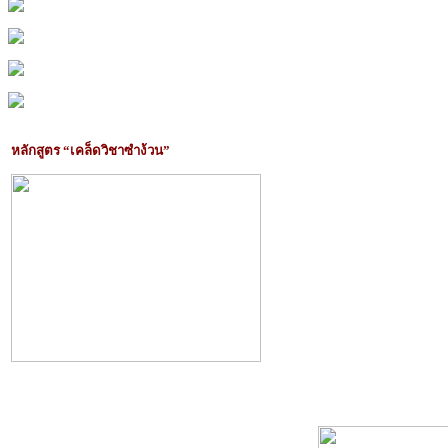
หลักสูตร “เคล็ดวิชาซำง้วน”