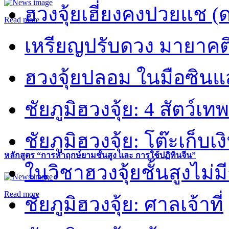
ฮวงจุ้ยเฮี่ยงคงปวยแช (
Read more
เหรียญปรับดวง มายาคต
ฮวงจุ้ยปลอม ในมือซิน
ชัยภูมิฮวงจุ้ย: 4 สัตว์เทพ
ชัยภูมิฮวงจุ้ย: โต๊ะเก็บเงิ
หลักสูตร “การหาฤกษ์ยามชั้นสูง และ การใช้ปฏิทินจีน”
ในวิชาฮวงจุ้ยชั้นสูงไม่ม
Read more
ชัยภูมิฮวงจุ้ย: ศาลเจ้าที่