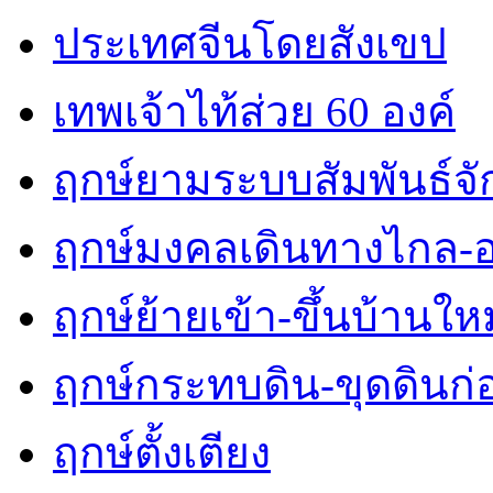
ประเทศจีนโดยสังเขป
เทพเจ้าไท้ส่วย 60 องค์
ฤกษ์ยามระบบสัมพันธ์จักร
ฤกษ์มงคลเดินทางไกล-
ฤกษ์ย้ายเข้า-ขึ้นบ้านใหม
ฤกษ์กระทบดิน-ขุดดินก่
ฤกษ์ตั้งเตียง