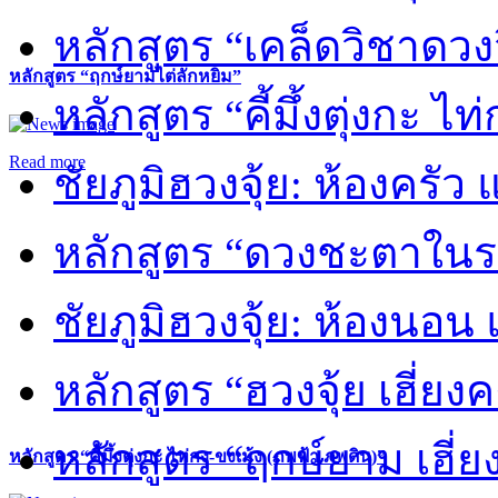
หลักสูตร “เคล็ดวิชาดวง
หลักสูตร “ฤกษ์ยามไต่ลักหยิ่ม”
หลักสูตร “คี้มึ้งตุ่งกะ ไ
Read more
ชัยภูมิฮวงจุ้ย: ห้องครัว
หลักสูตร “ดวงชะตาในร
ชัยภูมิฮวงจุ้ย: ห้องนอน 
หลักสูตร “ฮวงจุ้ย เฮี่ยง
หลักสูตร “ฤกษ์ยาม เฮี่ย
หลักสูตร “คี้มึ้งตุ่งกะ ไท่กง-ขงเม้ง (ภพฟ้า ภพดิน)”