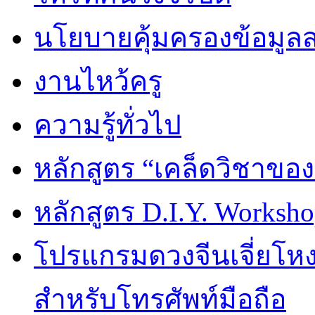
นโยบายคุ้มครองข้อมูล
งานไหว้ครู
ความรู้ทั่วไป
หลักสูตร “เคล็ดวิชาขอ
หลักสูตร D.I.Y. Worksho
โปรแกรมดวงจีนเจี่ยโหงว
สำหรับโทรศัพท์มือถือ