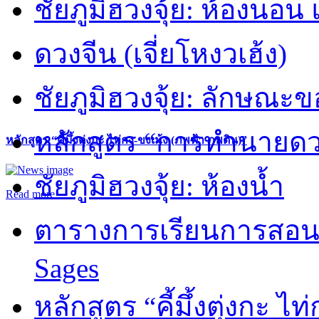
ชัยภูมิฮวงจุ้ย: ห้องนอน 
ดวงจีน (เจี่ยโหงวเฮ้ง)
ชัยภูมิฮวงจุ้ย: ลักษณะขอ
หลักสูตร “การทำนายดวงช
หลักสูตร “คี้มึ้งตุ่งกะ ไท่กง-ขงเม้ง (ภพฟ้า ภพดิน)”
ชัยภูมิฮวงจุ้ย: ห้องน้ำ
Read more
ตารางการเรียนการสอน 
Sages
หลักสูตร “คี้มึ้งตุ่งกะ ไ