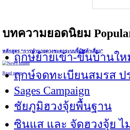
บทความยอดนิยม
Popular
หลักสูตร “การทำนายดวงชะตาระบบจี๋มุ้ยเต้าเสี่ยว”
ฤกษ์ย้ายเข้า-ขึ้นบ้านให
ฤกษ์จดทะเบียนสมรส ปร
Read more
Sages Campaign
ชัยภูมิฮวงจุ้ยพื้นฐาน
ซินแส และ จัดฮวงจุ้ย ไม่