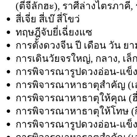
(ตี่จีลักฮะ), ราศีล่างไตรภาคี
สี่เจี่ย สี่เบ๊ สี่โขว่
ทฤษฎีจับยี่เฉี่ยงแซ
การตั้งดวงจีน ปี เดือน วัน ย
การเดินวัยจรใหญ่, กลาง, เล็
การพิจารณารูปดวงอ่อน-แข็ง 
การพิจารณาหาธาตุสำคัญ (เอ่
การพิจารณาหาธาตุให้คุณ (ฮี่
การพิจารณาหาธาตุให้โทษ (กี๋
การพิจารณารูปดวงอ่อน-แข็ง 