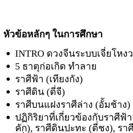
หัวข้อหลักๆ ในการศึกษา
INTRO ดวงจีนระบบเจี่ยโหงว
5 ธาตุก่อเกิด ทำลาย
ราศีฟ้า (เทียงกัง)
ราศีดิน (ตี่จี)
ราศีบนแฝงราศีล่าง (อั้มช้าง)
ปฏิกิริยาที่เกี่ยวข้องกับราศีฟ
คัก), ราศีดินปะทะ (ตี่ชง), รา