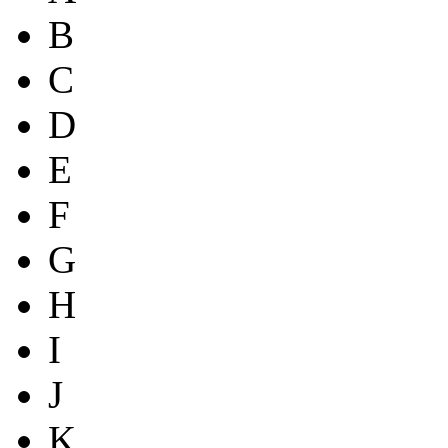
B
C
D
E
F
G
H
I
J
K