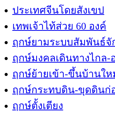
ประเทศจีนโดยสังเขป
เทพเจ้าไท้ส่วย 60 องค์
ฤกษ์ยามระบบสัมพันธ์จักร
ฤกษ์มงคลเดินทางไกล-
ฤกษ์ย้ายเข้า-ขึ้นบ้านใหม
ฤกษ์กระทบดิน-ขุดดินก่
ฤกษ์ตั้งเตียง