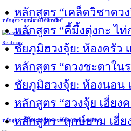
หลักสูตร “เคล็ดวิชาดวง
หลักสูตร “ฤกษ์ยามไต่ลักหยิ่ม”
หลักสูตร “คี้มึ้งตุ่งกะ ไ
Read more
ชัยภูมิฮวงจุ้ย: ห้องครัว
หลักสูตร “ดวงชะตาในร
ชัยภูมิฮวงจุ้ย: ห้องนอน 
หลักสูตร “ฮวงจุ้ย เฮี่ยง
หลักสูตร “ฤกษ์ยาม เฮี่ย
หลักสูตร “คี้มึ้งตุ่งกะ ไท่กง-ขงเม้ง (ภพฟ้า ภพดิน)”