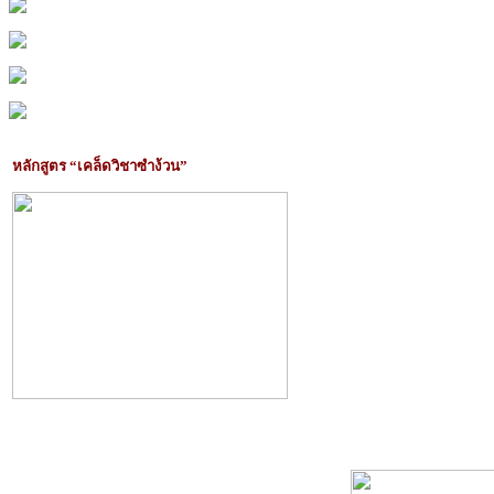
หลักสูตร “เคล็ดวิชาซำง้วน”