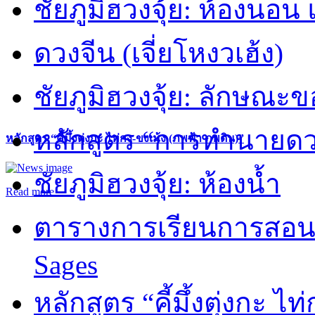
ชัยภูมิฮวงจุ้ย: ห้องนอน 
ดวงจีน (เจี่ยโหงวเฮ้ง)
ชัยภูมิฮวงจุ้ย: ลักษณะขอ
หลักสูตร “การทำนายดวงช
หลักสูตร “คี้มึ้งตุ่งกะ ไท่กง-ขงเม้ง (ภพฟ้า ภพดิน)”
ชัยภูมิฮวงจุ้ย: ห้องน้ำ
Read more
ตารางการเรียนการสอน 
Sages
หลักสูตร “คี้มึ้งตุ่งกะ ไ