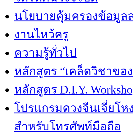
นโยบายคุ้มครองข้อมูล
งานไหว้ครู
ความรู้ทั่วไป
หลักสูตร “เคล็ดวิชาขอ
หลักสูตร D.I.Y. Worksho
โปรแกรมดวงจีนเจี่ยโหงว
สำหรับโทรศัพท์มือถือ