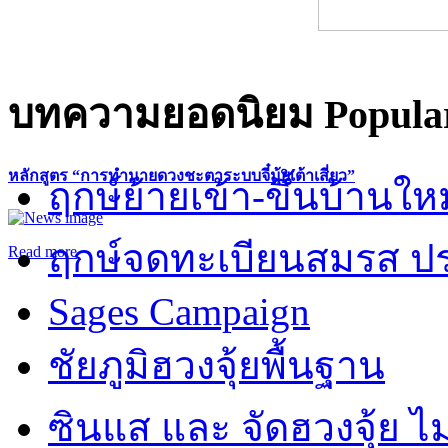
บทความยอดนิยม
Popular
หลักสูตร “การทำนายดวงชะตาระบบจี๋มุ้ยเต้าเสี่ยว”
ฤกษ์ย้ายเข้า-ขึ้นบ้านให
ฤกษ์จดทะเบียนสมรส ปร
Read more
Sages Campaign
ชัยภูมิฮวงจุ้ยพื้นฐาน
ซินแส และ จัดฮวงจุ้ย ไม่