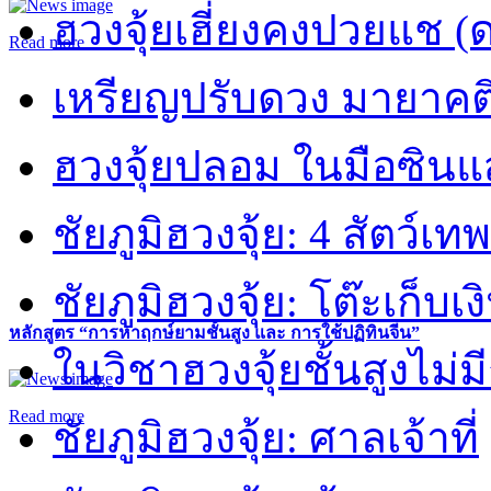
ฮวงจุ้ยเฮี่ยงคงปวยแช (
Read more
เหรียญปรับดวง มายาคต
ฮวงจุ้ยปลอม ในมือซิน
ชัยภูมิฮวงจุ้ย: 4 สัตว์เทพ
ชัยภูมิฮวงจุ้ย: โต๊ะเก็บเงิ
หลักสูตร “การหาฤกษ์ยามชั้นสูง และ การใช้ปฏิทินจีน”
ในวิชาฮวงจุ้ยชั้นสูงไม่ม
Read more
ชัยภูมิฮวงจุ้ย: ศาลเจ้าที่