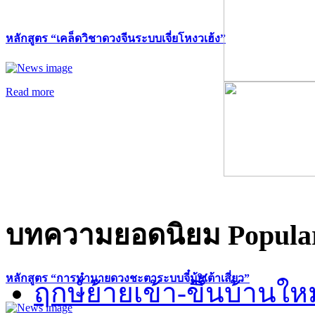
หลักสูตร “เคล็ดวิชาดวงจีนระบบเจี่ยโหงวเฮ้ง”
Read more
บทความยอดนิยม
Popular
หลักสูตร “การทำนายดวงชะตาระบบจี๋มุ้ยเต้าเสี่ยว”
ฤกษ์ย้ายเข้า-ขึ้นบ้านให