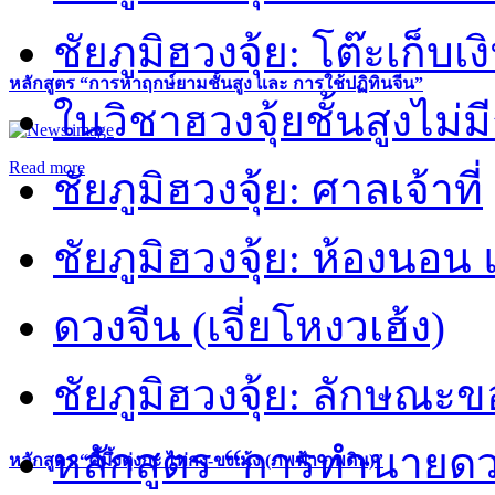
ชัยภูมิฮวงจุ้ย: โต๊ะเก็บเงิ
หลักสูตร “การหาฤกษ์ยามชั้นสูง และ การใช้ปฏิทินจีน”
ในวิชาฮวงจุ้ยชั้นสูงไม่ม
Read more
ชัยภูมิฮวงจุ้ย: ศาลเจ้าที่
ชัยภูมิฮวงจุ้ย: ห้องนอน 
ดวงจีน (เจี่ยโหงวเฮ้ง)
ชัยภูมิฮวงจุ้ย: ลักษณะขอ
หลักสูตร “การทำนายดวงช
หลักสูตร “คี้มึ้งตุ่งกะ ไท่กง-ขงเม้ง (ภพฟ้า ภพดิน)”