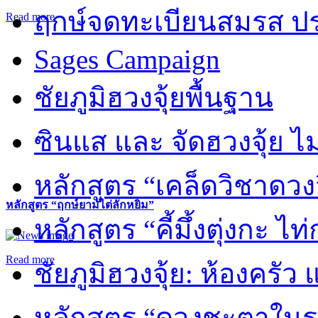
ฤกษ์จดทะเบียนสมรส ปร
Read more
Sages Campaign
ชัยภูมิฮวงจุ้ยพื้นฐาน
ซินแส และ จัดฮวงจุ้ย ไม่
หลักสูตร “เคล็ดวิชาดวง
หลักสูตร “ฤกษ์ยามไต่ลักหยิ่ม”
หลักสูตร “คี้มึ้งตุ่งกะ ไ
Read more
ชัยภูมิฮวงจุ้ย: ห้องครัว
หลักสูตร “ดวงชะตาในร