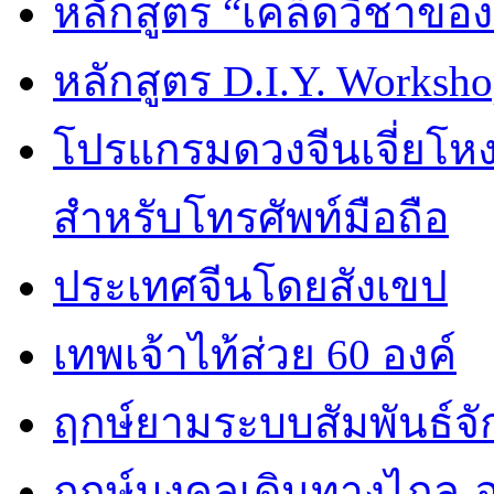
หลักสูตร “เคล็ดวิชาขอ
หลักสูตร D.I.Y. Worksho
โปรแกรมดวงจีนเจี่ยโหงว
สำหรับโทรศัพท์มือถือ
ประเทศจีนโดยสังเขป
เทพเจ้าไท้ส่วย 60 องค์
ฤกษ์ยามระบบสัมพันธ์จักร
ฤกษ์มงคลเดินทางไกล-