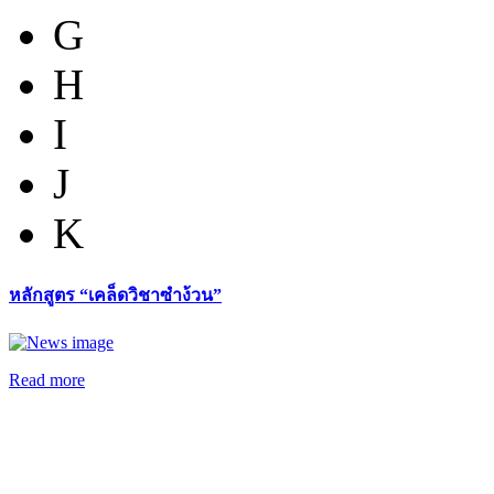
G
H
I
J
K
หลักสูตร “เคล็ดวิชาซำง้วน”
Read more