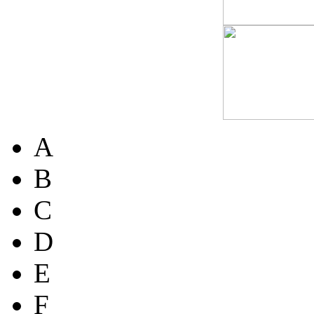
A
B
C
D
E
F