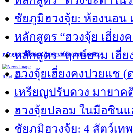
ชัยภูมิฮวงจุ้ย: ห้องนอน 
หลักสูตร “ฮวงจุ้ย เฮี่ยง
หลักสูตร “ฤกษ์ยาม เฮี่ย
หลักสูตร “คี้มึ้งตุ่งกะ ไท่กง-ขงเม้ง (ภพฟ้า ภพดิน)”
ฮวงจุ้ยเฮี่ยงคงปวยแช (
Read more
เหรียญปรับดวง มายาคต
ฮวงจุ้ยปลอม ในมือซิน
ชัยภูมิฮวงจุ้ย: 4 สัตว์เทพ