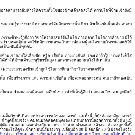
่อาจสามารถล้มล้างให้ความตั้งใจของข้าพเจ้าลดลงได้ ตราบใดที่ข้าพเจ้ายังมี
ผู้ทรงความรู้ทางระบบโหราศาสตร์จีนสักตารางนิ้วเดียว ถ้าเป็นเช่นนั้นแล้ว คนจบ
ว เพราะข้าพเจ้าถือว่า วิชาโหราศาสตร์จีนไม่ใช่ การตลาด ไม่ใช่การค้าขาย มีไว้
้าใจว่า บุคคลผู้นั้น จะใช้หลักการตลาด ในการล่อลวงผู้สนใจระบบโหราศาสตร์ให้
เป็นเช่นนั้นทุกคน
้าพเจ้าชอบใส่เสื้อเชิ้ต หรือ เสื้อยืด กางเกงยีนส์ รองเท้าผ้าใบ บางครั้งก็ใส่
 ไม่ได้ทำให้ข้าพเจ้าบรรลุวิชาชั้นสูง นอกจากจะหลอกคนโง่ได้เท่านั้น
งวาด เพราะเวลาของข้าพเจ้าถูกใช้ในการศึกษาวิชาโหราศาสตร์จีน
านั้น เพื่อสร้างภาพ และ ความน่าเชื่อถือ เพื่อจะหลอกลวงคน คนเราถ้าลองเป็น
 เป็นพวกกำมะลอเหมือนอย่างศิษย์เขา เท่าที่เห็นรู้สึกว่า จะลอกวิชาจากลูกศิษย์
พาะเคล็ดวิชาที่เกิดจากประสบการณ์ของอาจารย์ แต่ทั้งนี้ ก็ยังต้องอาศัยอาจารย์
แหม คำพูดนี้คมจริงๆ คมจนบาดคอคนพูดเอง แต่คนกล่าวนี้
ลอกตำรามาทั้งดุ้น
แม้
ผู้ตีความออกมาแตกต่างกัน มากกว่า 20 แบบ ต่างคนต่างอ้างว่า ตัวเองถูก ทั้งนี้
รอะไรที่ดูจะเข้าท่า อันนี้รับรองว่า เปลี่ยนอีก 30 ปี ลอกอีก 30 ปี ยังคงไม่จริง
างตัวว่า เรียนมาอย่างเพียบพร้อมนั้น เปลี่ยนหลักสูตร วิชาการสอนไปทุกปี ไม่