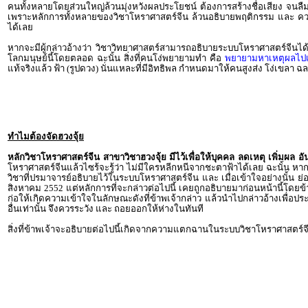
คนทั้งหลายโดยส่วนใหญ่ล้วนมุ่งหวังผลประโยชน์ ต้องการสร้างชื่อเสียง จนลื
เพราะหลักการทั้งหลายของวิชาโหราศาสตร์จีน ล้วนอธิบายพฤติกรรม และ ความเป็
ได้เลย
หากจะมีผู้กล่าวอ้างว่า วิชาวิทยาศาสตร์สามารถอธิบายระบบโหราศาสตร์จีนได้นั้น 
โลกมนุษย์นี้โดยตลอด ฉะนั้น สิ่งที่คนโง่พยายามทำ คือ
พยายามหาเหตุผลไปเที
แท้จริงแล้ว
ฟ้า (รูปดวง) นั่นแหละที่มีอิทธิพล กำหนดมาให้คนสูงส่ง โง่เขลา ฉ
ทำไมต้องจัดฮวงจุ้ย
หลักวิชาโหราศาสตร์จีน สาขาวิชาฮวงจุ้ย มีไว้เพื่อให้บุคคล ลดเหตุ เพิ่มผล
โหราศาสตร์จีนแล้วไซร้จะรู้ว่า ไม่มีใครหลีกหนีจากชะตาฟ้าได้เลย ฉะนั้น หากม
วิชาที่ปรมาจารย์อธิบายไว้ในระบบโหราศาสตร์จีน และ เมื่อเข้าใจอย่างนั้น ย่
สิงหาคม 2552 แต่หลักการที่จะกล่าวต่อไปนี้ เคยถูกอธิบายมาก่อนหน้านี้โดยข้
ก่อให้เกิดความเข้าใจในลักษณะดังที่ข้าพเจ้ากล่าว แล้วนำไปกล่าวอ้างเพื่อประก
อื่นเท่านั้น จึงควรระวัง และ ถอยออกให้ห่างในทันที
สิ่งที่ข้าพเจ้าจะอธิบายต่อไปนี้เกิดจากความแตกฉานในระบบวิชาโหราศาสตร์จ