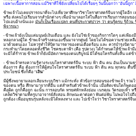
เฉพาะเนื้อหาการสอน แม้วิชาที่ใช้ยังเปลี่ยนไปได้เรื่อยๆ วันนี้บอกว่า "อันนี้ถูก"
ข้าพเจ้าไม่เคยปรารถนาที่จะไปเที่ยวหาศึกษาวิชาโหราศาสตร์จีนจากผู้ใดอีก เพรา
หรือ ส่งคนไปเรียนจากสำนักต่างๆ เพื่อนำมาลอกใส่ในสื่อการเรียนการสอนของตน
ไปแอบอ้างนั่นเอง
มันก็เป็นเรื่องแปลก คนที่ประกาศปาวๆ ว่า ตนรู้ครบ รู้ถ้วน 
พิจารณา
- ข้าพเจ้ายังเป็นแค่มนุษย์เงินเดือน และ ยังไม่ใช่เจ้าของกิจการใดๆ แค่เพียง
หลอกลวงผู้ใด ข้าพเจ้าสร้างตนเองขึ้นมาจากศูนย์ โดยไม่ได้ขอความช่วยเหลือจ
มาด้วยตนเอง ไม่ควรทำให้บิดามารดาของตนเดือดร้อน และ ควรบำรุงบิดามารดาข
กระทำมาโดยตลอดทั้งชีวิต โชคชะตาฟ้า (คือ รูปดวง) ได้กำหนดให้ข้าพเจ้ามีอย
จะมิได้ร่ำรวย ข้าพเจ้าก็ยังมีอัตภาพของตนบริบูรณ์ มิได้ขอใครกินทั้งสิ้น แต่
- ข้าพเจ้าทรงความรู้ทางระบบโหราศาสตร์จีน ระบบ ฟ้า ดิน คน อันเป็นนามธร
ต้องการ คือ ต้องการให้ผู้สนใจโหราศาสตร์จีน ระบบ ฟ้า ดิน คน ทุกคน ตื
ประโยชน์ ซึ่งก็คือ “
เงิน
”
มีผู้ซึ่งพยายามลอกเลียนระบบวิชา แม้กระทั่ง หัวข้อการสอนของข้าพเจ้า รวมไปถ
ของตน หรือ ศึกษามาจากที่อื่น แต่สำหรับตัวข้าพเจ้านั้น เมื่อคิดเช่นใดก็พูดอ
คือผิด ถูกก็คือถูก ฉะนั้น การลอบกัด ทรยศหักหลังย่อม เนรคุณ วัดรอยเท้า ห
เคล็ดวิชาตามที่ครูบาอาจารย์สั่งสอน ลักษณะตาต่อตา ฟันต่อฟัน ไม่พอใจไปถึงที่
ถูกต้อง เพื่ออนุชนรุ่นหลังจะมิได้หลงทาง และ ไปเข้าใจว่า วิชาโหราศาสตร์จีน