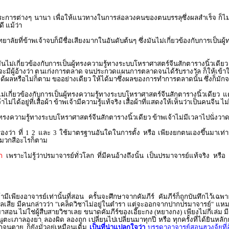
ยประการต่างๆ นานา เพื่อให้แนวทางในการล่อลวงคนของตนบรรลุซึ่งผลสำเร็จ ก็ไม
่ดี แม้ว่า
าลัยที่ข้าพเจ้าจบก็มีชื่อเสียงมากในอันดับต้นๆ ซึ่งมันไม่เกี่ยวข้องกับการเป็น
งมันไม่เกี่ยวข้องกับการเป็นผู้ทรงความรู้ทางระบบโหราศาสตร์จีนสักตารางนิ้วเดีย
น หากจะมีผู้อ้างว่า ตนเก่งการตลาด จนประกวดแผนการตลาดจนได้รับรางวัล ก็ให้เข
ผลหรือไม่ก็ตาม ขออย่างเดียว ให้ได้มาซึ่งผลของการทำการตลาดนั้น ซึ่งก็มักจะ
ไม่เกี่ยวข้องกับการเป็นผู้ทรงความรู้ทางระบบโหราศาสตร์จีนสักตารางนิ้วเดียว แต่ข
่ได้อยู่ที่เสื้อผ้า ข้าพเจ้ามีความรู้แท้จริง เสื้อผ้าที่แสดงให้เห็นว่าเป็นคนจีน
นผู้ทรงความรู้ทางระบบโหราศาสตร์จีนสักตารางนิ้วเดียว ข้าพเจ้าไม่มีเวลาไปนั่
บรองว่า ที่ 1 2 และ 3 ใช้มาตรฐานอันใดในการตั้ง หรือ เพียงยกตนเองขึ้นมาเท่
าหมวกสีอะไรก็ตาม
ก
เพราะไม่รู้ว่าปรมาจารย์ทั่วโลก ที่มีคนอ้างถึงนั้น เป็นปรมาจารย์แท้จริง หรือ
ามีเพียงอาจารย์เท่านั้นที่สอน ครั้นจะศึกษาจากคัมภีร์ คัมภีร์ก็ถูกบันทึกไว้เฉ
กิดผลเสีย มีคนกล่าวว่า "เคล็ดวิชาไม่อยู่ในตำรา แต่จะออกจากปากปรมาจารย์" 
อน ไม่ใช่ผู้สืบสายวิชาเลย ขนาดคัมภีร์ของเอี๊ยะกง (หยางกง) เพียงไม่กี่เล่ม มี
ูตะเภาลองยา ลองผิด ลองถูก เปลี่ยนไปเปลี่ยนมาทุกปี หรือ ทุกครั้งที่ได้ยินหลักกา
กจนตาย ก็ยังมั่วอยู่เหมือนเดิม
เป็นที่น่าแปลกใจว่า
บรรดาอาจารย์สอนฮวงจุ้ยที่อ้