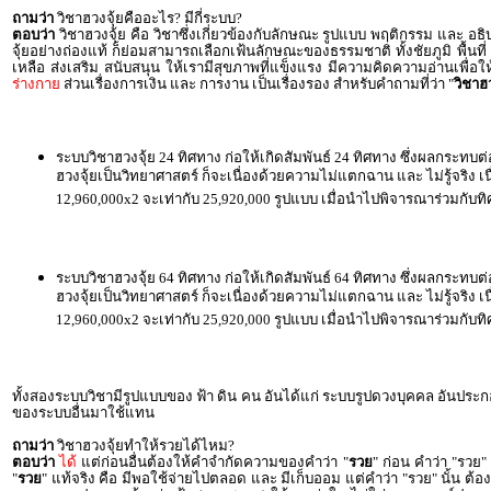
ถามว่า
วิชาฮวงจุ้ยคืออะไร? มีกี่ระบบ?
ตอบว่า
วิชาฮวงจุ้ย คือ วิชาซึ่งเกี่ยวข้องกับลักษณะ รูปแบบ พฤติกรรม และ 
จุ้ยอย่างถ่องแท้ ก็ย่อมสามารถเลือกเฟ้นลักษณะของธรรมชาติ ทั้งชัยภูมิ พื้นที่
เหลือ ส่งเสริม สนับสนุน ให้เรามีสุขภาพที่แข็งแรง มีความคิดความอ่านเพื
ร่างกาย
ส่วนเรื่องการเงิน และ การงาน เป็นเรื่องรอง สำหรับคำถามที่ว่า "
วิชาฮว
ระบบวิชาฮวงจุ้ย 24 ทิศทาง ก่อให้เกิดสัมพันธ์ 24 ทิศทาง ซึ่งผลกระทบต่อ
ฮวงจุ้ยเป็นวิทยาศาสตร์ ก็จะเนื่องด้วยความไม่แตกฉาน และ ไม่รู้จริง 
12,960,000x2 จะเท่ากับ 25,920,000 รูปแบบ เมื่อนำไปพิจารณาร่วมกับท
ระบบวิชาฮวงจุ้ย 64 ทิศทาง ก่อให้เกิดสัมพันธ์ 64 ทิศทาง ซึ่งผลกระทบต่อ
ฮวงจุ้ยเป็นวิทยาศาสตร์ ก็จะเนื่องด้วยความไม่แตกฉาน และ ไม่รู้จริง 
12,960,000x2 จะเท่ากับ 25,920,000 รูปแบบ เมื่อนำไปพิจารณาร่วมกับท
ทั้งสองระบบวิชามีรูปแบบของ ฟ้า ดิน คน อันได้แก่ ระบบรูปดวงบุคคล อันปร
ของระบบอื่นมาใช้แทน
ถามว่า
วิชาฮวงจุ้ยทำให้รวยได้ไหม?
ตอบว่า
ได้
แต่ก่อนอื่นต้องให้คำจำกัดความของคำว่า "
รวย
" ก่อน คำว่า "รวย"
"
รวย
" แท้จริง คือ มีพอใช้จ่ายไปตลอด และ มีเก็บออม แต่คำว่า "รวย" นั้น ต