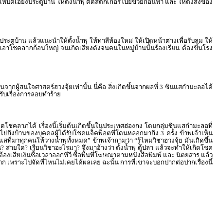
้บิดเอียงประตูบ้าน ให้ตั้งน้ำพุ ติดสติ๊กเกอร์โป๊ยข่วยก่อนฟ้า และ ให้ตั้งสิ่งของ
ประตูบ้าน แล้วแนะนำให้ตั้งน้ำพุ ให้ทาสีห้องใหม่ ให้เปิดหน้าต่างเพื่อรับลม ให้
รับเอาโชคลาภก้อนใหญ่ จนเกิดเสียงดังจนคนในหมู่บ้านนั้นร้องเรียน ต้องขึ้นโรง
นจากผู้สนใจศาสตร์ฮวงจุ้ยเท่านั้น นี่คือ สิ่งเกิดขึ้นจากผลที่ 3 ซินแสกำมะลอได้
รับเรื่องการลอบทำร้าย
เกิดโชคลาภได้ เรื่องนี้เริ่มต้นเกิดขึ้นในประเทศฮ่องกง โดยกลุ่มซินแสกำมะลอที่
จ้าไปถึงบ้านของบุคคลผู้ได้รับโชคแจ็คพ็อตที่โดนหลอกมาถึง 3 ครั้ง ข้าพเจ้าเห็น
สที่มาทุกคนให้วางน้ำพุทั้งหมด” ข้าพเจ้าถามว่า “รู้ไหมวิชาฮวงจุ้ย มันเกิดขึ้น
? สายใด? เรียนวิชาอะไรมา? จึงมาอ้างว่า ตั้งน้ำพุ ตู้ปลา แล้วจะทำให้เกิดโชค
องเสียเงินซื้อเวลาออกทีวี ซื้อพื้นที่โฆษณาตามหนังสือพิมพ์ และ นิตยสาร แล้ว
เพราะไปจัดที่ไหนไม่เคยได้ผลเลย ฉะนั้น การที่เขาจะบอกปากต่อปากเรื่องนี้