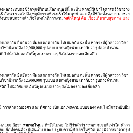
ลกระทบต่อชีวิตทุกชีวิตบนโลกมนุษย์นี้ ฉะนั้น หากมีผู้เข้าใจศาสตร์วิชาฮวง
ิ ลัคนา รวมไปถึง พฤติกรรมที่เร่งเร้าให้มนุษย์ และ สิ่งมีชีวิตทั้งหลาย มาช่วย
ไปถึงประสบความสำเร็จในหน้าที่การงาน
หลักใหญ่
คือ เรื่องเกี่ยวกับสุขภาพ และ
างเวลากัน ยืนยันว่า มีผลแตกต่างกัน ไม่เสมอกัน ฉะนั้น หากจะมีผู้กล่าวว่า วิชา
ะบบวิชามีมากถึง 12,960,000 รูปแบบ แยกหญิงชาย เท่ากับว่า รูปดวงจำนวน
ถิติ ไปนั่งวิจัยผล อันนี้พูดแบบคร่าวๆ ยังไม่ลงรายละเอียดลึก
างเวลากัน ยืนยันว่า มีผลแตกต่างกัน ไม่เสมอกัน ฉะนั้น หากจะมีผู้กล่าวว่า วิชา
ะบบวิชามีมากถึง 12,960,000 รูปแบบ แยกหญิงชาย เท่ากับว่า รูปดวงจำนวน
สถิติ ไปนั่งวิจัยผล อันนี้พูดแบบคร่าวๆ ยังไม่ลงรายละเอียดลึก
ัยภูมิ การคำนวณองศา และ ทิศทาง เป็นเอกเทศตามแบบของๆ ตน ไม่มีการหยิบยืม
ม?
100 ถือว่า
รวยพอไหม?
ถ้ายังไม่พอ ไม่รู้ว่าคำว่า "รวย" จะจบที่เท่าใด คำว่า
อย อีกทั้งคนที่จะมีเงินเก็บ และ ประสบความสำเร็จในชีวิต ต้องพิจารณาจากรูป