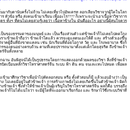
ลนั้นมากับตานับครั้งไม่ถ้วน ไม่เคยเที่ยวไปอัพเดรท ลอกเลียนวิชาจากผู้ใดในโลก
 หัวข้อ หรือ ส่งคนเข้ามาเรียน เพื่ออะไร???? ก็เพราะจะนำเอาเนื้อหาวิชาการ
ร ทั้งๆ ที่ตนไม่เคยล่วงรู้เลยว่า เนื้อหาข้างใน มันคืออะไร อย่างนี้ผู้สนใจควร
ใช้ เป็นของธรรมดาของมนุษย์ และ เป็นเรื่องส่วนตัว แต่ข้าพเจ้าก็ไม่เคยไปคดโกง
ราะข้าพเจ้าถือว่า ข้าพเจ้าโตแล้ว ควรจะดูแลตนเองให้ดี และ สร้างตัวเองขึ้น
ู้อื่นที่ยังขาดแคลน เช่น นักเรียนที่ด้อยโอกาส วัด และ โรงพยาบาล ซึ่งก็
งการของตนอย่างครบถ้วน ตามที่เคยปรารถนามาตั้งแต่เด็กโดยสุจริต ถึงข้าพเจ้า
ตร์จีนทั้งหลาย
ฉาน อันพิสูจน์ได้เป็นรูปธรรมโดยการแสดงออกด้วยผลของวิชา สิ่งที่ข้าพเจ้า
รบิดเบือนหลักวิชาโหราศาสตร์จีน ระบบ ฟ้า ดิน คน จนเละเทะไปหมด เพื่อผล
ยเข้ามาศึกษาวิชาเพื่อนำไปคัดลอกสอน หรือ ตั้งตัวสอนก็มี แล้วแอบอ้างว่า เป็น
 ไม่เคยมีอยู่ในตัวข้าพเจ้า การสร้างภาพยิ่งไม่เคยเกิดขึ้นในตัวข้าพเจ้า ผิดก็
าพเจ้า ซึ่งทำให้ข้าพเจ้าเป็นผู้เจริญในวิชาโหราศาสตร์จีน ผลก็คือ บรรลุถึง
้าก็ไม่ได้แน่ใจว่า จะมีผู้ใดที่จะออกมาเรียกร้อง และ รักษาไว้ซึ่งระบบวิชาที่