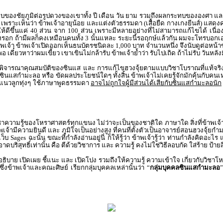
องชัยภูมิต่อรูปดวงของเขาทั้ง ปี เดือน วัน ยาม รวมถึงผลกระทบขององศา และ ท
หร่ เพราะเห็นว่า ข้าพเจ้าอายุน้อย และแต่งตัวธรรมดา (เสื้อยืด กางเกงยีนส์) แ
งผลให้ดีขึ้นแค่ 40 ส่วน จาก 100 ส่วน เพราะมีหลายอย่างที่ไม่สามารถแก้ไขได้ เนื่
หรอก ถ้ามีผลก็คงเหมือนคนทั้ง 3 นั้นแหละ ระยะนี้รอฤกษ์แล้วกัน ผมจะโทรบอกเอง
้าพเจ้า ข้าพเจ้าเปิดออกเห็นธนบัตรชนิดละ 1,000 บาท จำนวนหนึ่ง จึงนับดูต่อหน้
ี้พอ เดี๋ยวหาว่าผมเขี้ยว เขาเขินไม่กล้ารับ ข้าพเจ้าย้ำว่า รับไปเถิด ถ้าไม่รับ วั
ารพิจารณาคุณสมบัติของซินแส และ การแก้ไขฮวงจุ้ยตามแบบวิชาโบราณที่แท้จริ
่าซินแสกำมะลอ หรือ ขัดผลประโยชน์ใดๆ ทั้งสิ้น ข้าพเจ้าไม่เคยรู้จักมักคุ้นกับ
ออกแนวลูกทุ่งๆ ใช้ภาษาพูดธรรมดา
อาจไม่ถูกใจผู้มีส่วนได้เสียกับซินแสกำมะลอนัก
ชาความรู้ของโหราศาสตร์ทุกแขนง ไม่ว่าจะเป็นของชาติใด ภาษาใด สิ่งที่ข้าพเจ
พเจ้ามีความยินดี และ ภูมิใจเป็นอย่างสูง ที่คนที่ตั้งตัวเป็นอาจารย์สอนฮวงจุ้
บ Sages ฉะนั้น ขณะที่กำลังอ่านอยู่นี่ ก็ให้รู้ว่า ข้าพเจ้ารู้ว่า ท่านกำลังคิดอ
ดบริสุทธิ์เท่านั้น คือ ตีด้วยวิชาการ และ ความรู้ คงไม่ใช่วิธีลอบกัด ใส่ร้าย ป้า
ธิบาย เปิดเผย ชี้แนะ และ เปิดโปง รวมถึงให้ความรู้ ความเข้าใจ เกี่ยวกับวิชาโห
งข้าพเจ้าและคณะศิษย์ เรียกกลุ่มบุคคลเหล่านั้นว่า “
กลุ่มบุคคลซินแสกำมะลอ