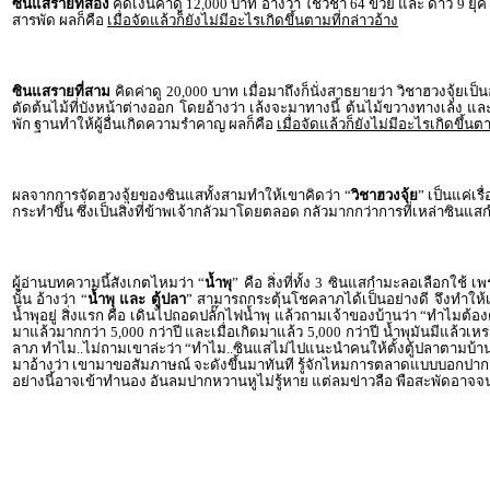
ซินแสรายที่สอง
คิดเงินค่าดู 12,000 บาท อ้างว่า ใช้วิชา 64 ข่วย และ ดาว 9 ยุค 
สารพัด ผลก็คือ
เมื่อจัดแล้วก็ยังไม่มีอะไรเกิดขึ้นตามที่กล่าวอ้าง
ซินแสรายที่สาม
คิดค่าดู 20,000 บาท เมื่อมาถึงก็นั่งสาธยายว่า วิชาฮวงจุ้ยเป็
ตัดต้นไม้ที่บังหน้าต่างออก โดยอ้างว่า เล้งจะมาทางนี้ ต้นไม้ขวางทางเล้ง แล
พัก ฐานทำให้ผู้อื่นเกิดความรำคาญ ผลก็คือ
เมื่อจัดแล้วก็ยังไม่มีอะไรเกิดขึ้นต
ผลจากการจัดฮวงจุ้ยของซินแสทั้งสามทำให้เขาคิดว่า “
วิชาฮวงจุ้ย
” เป็นแค่เร
กระทำขึ้น ซึ่งเป็นสิ่งที่ข้าพเจ้ากลัวมาโดยตลอด กลัวมากกว่าการที่เหล่าซิน
ผู้อ่านบทความนี้สังเกตไหมว่า “
น้ำพุ
” คือ สิ่งที่ทั้ง 3 ซินแสกำมะลอเลือกใช้ 
นั้น อ้างว่า “
น้ำพุ และ ตู้ปลา
” สามารถกระตุ้นโชคลาภได้เป็นอย่างดี จึงทำให้เกิด
น้ำพุอยู่ สิ่งแรก คือ เดินไปถอดปลั๊กไฟน้ำพุ แล้วถามเจ้าของบ้านว่า “ทำไมต้อง
มาแล้วมากกว่า 5,000 กว่าปี และเมื่อเกิดมาแล้ว 5,000 กว่าปี น้ำพุมันมีแล้ว
ลาภ ทำไม..ไม่ถามเขาล่ะว่า “ทำไม..ซินแสไม่ไปแนะนำคนให้ตั้งตู้ปลาตามบ้านค่ะ
มาอ้างว่า เขามาขอสัมภาษณ์ จะดังขึ้นมาทันที รู้จักไหมการตลาดแบบบอกปากต
อย่างนี้อาจเข้าทำนอง อันลมปากหวานหูไม่รู้หาย แต่ลมข่าวลือ พือสะพัดอาจ