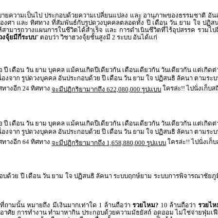
อธิบายความเป็นไป ประกอบด้วยความเปลี่ยนแปลง และ อานุภาพของธรรมชาติ อันส่งผ
 องศา และ ทิศทาง ที่สัมพันธ์กับรูปดวงบุคคลตลอดทั้ง ปี เดือน วัน ยาม ใจ ปฏิสนธ
่อให้สามารถวางแผนการในชีวิตได้สำเร็จ และ การดำเนินชีวิตที่ไร้อุปสรรค รวม
งจุ้ยมีกี่ระบบ
" ตอบว่า วิชาฮวงจุ้ยชั้นสูงมี 2 ระบบ อันได้แก่
 ปี เดือน วัน ยาม บุคคล แม้คนเกิดปีเดียวกัน เดือนเดียวกัน วันเดียวกัน แต่เกิดต่
เนื่องจาก รูปดวงบุคคล อันประกอบด้วย ปี เดือน วัน ยาม ใจ ปฏิสนธิ ลัคนา ตามร
ิศทางอีก 24 ทิศทาง
ใครล่ะ!! ไปนั่งเก็บส
จะมีปฏิกริยามากถึง 622,080,000 รูปแบบ
 ปี เดือน วัน ยาม บุคคล แม้คนเกิดปีเดียวกัน เดือนเดียวกัน วันเดียวกัน แต่เกิดต่
เนื่องจาก รูปดวงบุคคล อันประกอบด้วย ปี เดือน วัน ยาม ใจ ปฏิสนธิ ลัคนา ตามร
ิศทางอีก 64 ทิศทาง
ใครล่ะ!! ไปนั่งเก็บ
จะมีปฏิกริยามากถึง 1,658,880,000 รูปแบบ
ะกอบด้วย ปี เดือน วัน ยาม ใจ ปฏิสนธิ ลัคนา ระบบฤกษ์ยาม ระบบการพิจารณาช
 ที่ถามนั้น หมายถึง มีเงินมากเท่าใด 1 ล้านถือว่า
รวยไหม?
10 ล้านถือว่า
รวยไห
้องอาศัย การทำงาน ทำมาหากิน ประกอบด้วยความมัธยัสถ์ อดออม ไม่ใช่จ่ายฟุ่มเฟื