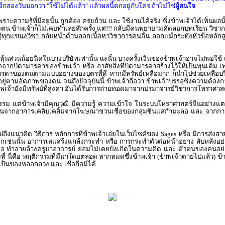
 อีกสองวันบอกว่า "ใช้ไม่ได้แล้ว" แล้วผลนี้ตกอยู่กับใคร ถ้าไม่ใช่
ผู้สนใจ
ะความรู้ที่มีอยู่นั้น ถูกต้อง ครบถ้วน และ ใช้งานได้จริง ซึ่งข้าพเจ้าได้เห็นผ
 ข้าพเจ้าก็ไม่เคยทำเลยสักครั้ง แต่!!! กลับมีคนพยายามคัดลอกบทเรียน วิชาการ
รู้ทุกแขนงวิชา กลับหน้าด้านลอกเนื้อหาวิชาการคนอื่น ลอกแม้กระทั่งหัวข้อหลักสูต
มีหุ้นส่วนน้อยนิดในบางบริษัทเท่านั้น ฉะนั้น บางครั้งเงินของข้าพเจ้าอาจไม่พอ
ากบิดามารดาของข้าพเจ้า หรือ อาศัยสิ่งที่บิดามารดาสร้างไว้ให้เป็นทุนเดิม เพ
องตนตามแบบอย่างของบุตรที่ดี หากมีทรัพย์เหลือมาก ก็นำไปช่วยเหลือบริจาคผ
ู่ตามอัตภาพของตน จนถึงปัจจุบันนี้ ข้าพเจ้าถือว่า ข้าพเจ้าบรรลุซึ่งความต้อ
ข้าพเจ้ายังมีทรัพย์ที่สูงค่า อันได้รับการถ่ายทอดมาจากปรมาจารย์วิชาการโหราศาส
รม แต่ข้าพเจ้ามีคุณวุฒิ มีความรู้ ความเข้าใจ ในระบบโหราศาสตร์จีนอย่างแตก
่นขึ้นจากอาการเคลิบเคลิ้มจากโฆษณาชวนเชื่อของกลุ่มซินแสกำมะลอ และ จากกา
ึงแนวคิด วิธีการ หลักการที่ข้าพเจ้าเอ่ยในเว็บไซต์ของ Sages หรือ มีการส่งสา
อกเช่นนั้น อาการเสแสร้งแกล้งกระทำ หรือ การกระทำตัวต่อหน้าอย่าง ลับหลังอย่าง
รือ ทำลายล้างครูบาอาจารย์ ย่อมไม่เคยบังเกิดในความคิด และ ตัวตนของคนอย่างข้
 นี่คือ พฤติกรรมที่มีมาโดยตลอด หากหมดซึ่งข้าพเจ้า (ข้าพเจ้าตายไปแล้ว) ข้าพเจ
เป็นของหลอกลวง และ เชื่อถือมิได้