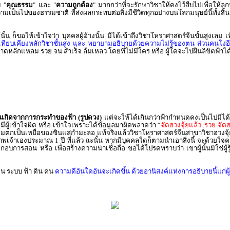
ม "
คุณธรรม
" และ "
ความถูกต้อง
" มากกว่าที่จะรักษาวิชาให้คงไว้สืบไปเพื่อให้ล
นไปของธรรมชาติ ที่ส่งผลกระทบต่อสิ่งมีชีวิตทุกอย่างบนโลกมนุษย์นี้ทั้งสิ้น 
ก็ขอให้เข้าใจว่า บุคคลผู้อ้างนั้น มิได้เข้าถึงวิชาโหราศาสตร์จีนขั้นสูงเลย เพีย
ยบเคียงหลักวิชาชั้นสูง และ พยายามอธิบายด้วยความไม่รู้ของตน ส่วนคนโง่อี
ลาดหลักแหลม รวย จน สำเร็จ ล้มเหลว โดยที่ไม่มีใคร หรือ ผู้ใดจะไปฝืนลิขิตฟ้าไ
 อันเกิดจากการกระทำของฟ้า
(รูปดวง)
แต่จะให้ได้เกินกว่าฟ้ากำหนดคงเป็นไปมิได้ 
ีผู้เข้าใจผิด หรือ เข้าใจเพราะได้ข้อมูลมาผิดพลาดว่า “
จัดฮวงจุ้ยแล้ว..รวย จั
อมตกเป็นเหยื่อของซินแสกำมะลอ แท้จริงแล้ววิชาโหราศาสตร์จีนสาขาวิชาฮวงจุ้ย 
าพเจ้าเองประมาณ 1 ปี ที่แล้ว ฉะนั้น หากมีบุคคลใดก็ตามนำเอาสิ่งนี้ จะด้วยใ
อบการสอน หรือ เพื่อสร้างความน่าเชื่อถือ ขอได้โปรดทราบว่า เขาผู้นั้นมิใช่ผู้ร
ีน ระบบ ฟ้า ดิน คน
ความดีอันใดอันจะเกิดขึ้น ด้วยอานิสงค์แห่งการอธิบายนี้แก่ผ