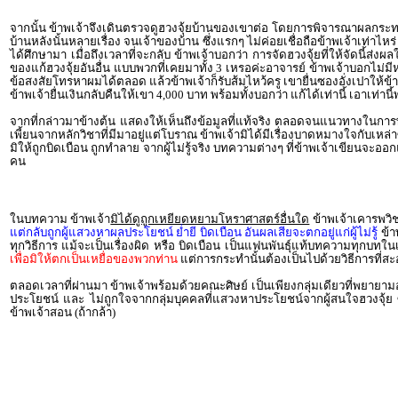
จากนั้น ข้าพเจ้าจึงเดินตรวจดูฮวงจุ้ยบ้านของเขาต่อ โดยการพิจารณาผลกระทบข
บ้านหลังนั้นหลายเรื่อง จนเจ้าของบ้าน ซึ่งแรกๆ ไม่ค่อยเชื่อถือข้าพเจ้าเท่าไ
ได้ศึกษามา เมื่อถึงเวลาที่จะกลับ ข้าพเจ้าบอกว่า การจัดฮวงจุ้ยที่ให้จัดนี้ส่
ของแก้ฮวงจุ้ยอันอื่น แบบพวกที่เคยมาทั้ง 3 เหรอค่ะอาจารย์ ข้าพเจ้าบอกไม่มี
ข้อสงสัยโทรหาผมได้ตลอด แล้วข้าพเจ้าก็รับส้มไหว้ครู เขายื่นซองอั่งเปาให้ข
ข้าพเจ้ายื่นเงินกลับคืนให้เขา 4,000 บาท พร้อมทั้งบอกว่า แก้ได้เท่านี้ เอาเท่าน
จากที่กล่าวมาข้างต้น แสดงให้เห็นถึงข้อมูลที่แท้จริง ตลอดจนแนวทางในก
เพี้ยนจากหลักวิชาที่มีมาอยู่แต่โบราณ ข้าพเจ้ามิได้มีเรื่องบาดหมางใจกับเหล
มิให้ถูกบิดเบือน ถูกทำลาย จากผู้ไม่รู้จริง บทความต่างๆ ที่ข้าพเจ้าเขียนจะ
คน
ในบทความ ข้าพเจ้า
มิได้ดูถูกเหยียดหยามโหราศาสตร์อื่นใด
ข้าพเจ้าเคารพวิ
แต่กลับถูกผู้แสวงหาผลประโยชน์ ย่ำยี บิดเบือน อันผลเสียจะตกอยู่แก่ผู้ไม่รู้
ข้า
ทุกวิธีการ แม้จะเป็นเรื่องผิด หรือ บิดเบือน เป็นแฟนพันธุ์แท้บทความทุกบทในเว็
เพื่อมิให้ตกเป็นเหยื่อของพวกท่าน
แต่การกระทำนั้นต้องเป็นไปด้วยวิธีการที่สะอา
ตลอดเวลาที่ผ่านมา ข้าพเจ้าพร้อมด้วยคณะศิษย์ เป็นเพียงกลุ่มเดียวที่พยายามอ
ประโยชน์ และ ไม่ถูกใจจากกลุ่มบุคคลที่แสวงหาประโยชน์จากผู้สนใจฮวงจุ้ย ซึ่
ข้าพเจ้าสอน (ถ้ากล้า)