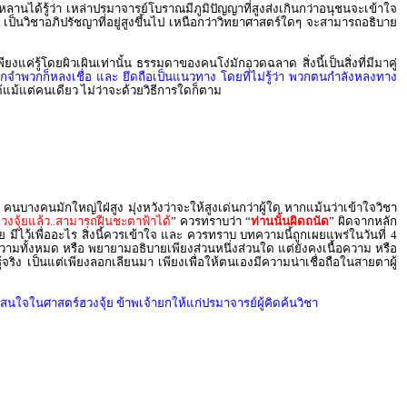
ูกหลานได้รู้ว่า เหล่าปรมาจารย์โบราณมีภูมิปัญญาที่สูงส่งเกินกว่าอนุชนจะเข้าใจ
เป็นวิชาอภิปรัชญาที่อยู่สูงขึ้นไป เหนือกว่าวิทยาศาสตร์ใดๆ จะสามารถอธิบาย
งแค่รู้โดยผิวเผินเท่านั้น ธรรมดาของคนโง่มักอวดฉลาด สิ่งนี้เป็นสิ่งที่มีมาคู่
กจำพวกก็หลงเชื่อ และ ยึดถือเป็นแนวทาง โดยที่ไม่รู้ว่า พวกตนกำลังหลงทาง
ด้แม้แต่คนเดียว ไม่ว่าจะด้วยวิธีการใดก็ตาม
คนบางคนมักใหญ่ใฝ่สูง มุ่งหวังว่าจะให้สูงเด่นกว่าผู้ใด หากแม้นว่าเข้าใจวิชา
ดฮวงจุ้ยแล้ว..สามารถฝืนชะตาฟ้าได้
” ควรทราบว่า “
ท่านนั้นผิดถนัด
” ผิดจากหลัก
มีไว้เพื่ออะไร สิ่งนี้ควรเข้าใจ และ ควรทราบ บทความนี้ถูกเผยแพร่ในวันที่ 4
จความทั้งหมด หรือ พยายามอธิบายเพียงส่วนหนึ่งส่วนใด แต่ยังคงเนื้อความ หรือ
ู้จริง เป็นแต่เพียงลอกเลียนมา เพียงเพื่อให้ตนเองมีความน่าเชื่อถือในสายตาผู้
ู้สนใจในศาสตร์ฮวงจุ้ย ข้าพเจ้ายกให้แก่ปรมาจารย์ผู้คิดค้นวิชา