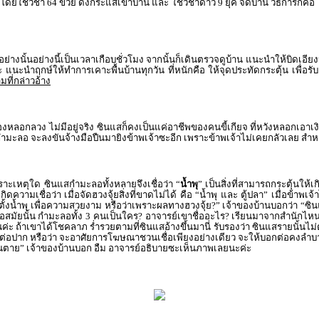
โดยใช้วิชา 64 ข่วย ดึงกระแสเข้าบ้าน และ ใช้วิชาดาว 9 ยุค จัดบ้าน วิธีการก็คือ ให
นอย่างนั้นอย่างนี้เป็นเวลาเกือบชั่วโมง จากนั้นก็เดินตรวจดูบ้าน แนะนำให้บิดเอียง
ะ แนะนำฤกษ์ให้ทำการเคาะพื้นบ้านทุกวัน ที่หนักคือ ให้จุดประทัดกระตุ้น เพื่อ
ามที่กล่าวอ้าง
ื่องหลอกลวง ไม่มีอยู่จริง ซินแสก็คงเป็นแค่อาชีพของคนขี้เกียจ ที่หวังหลอกเอาเงิ
แสกำมะลอ จะลงขันจ้างมือปืนมายิงข้าพเจ้าซะอีก เพราะข้าพเจ้าไม่เคยกลัวเลย สำห
เพราะเหตุใด ซินแสกำมะลอทั้งหลายจึงเชื่อว่า “
น้ำพุ
” เป็นสิ่งที่สามารถกระตุ้นให้
ความเชื่อว่า เมื่อจัดฮวงจุ้ยสิ่งที่ขาดไม่ได้ คือ “น้ำพุ และ ตู้ปลา” เมื่อข้าพเ
ตั้งน้ำพุ เพื่อความสวยงาม หรือว่าเพราะผลทางฮวงจุ้ย?” เจ้าของบ้านบอกว่า “ซินแ
เหรอสมัยนั้น กำมะลอทั้ง 3 คนเป็นใคร? อาจารย์เขาชื่ออะไร? เรียนมาจากสำนักไหน
 ถ้าเขาได้โชคลาภ ร่ำรวยตามที่ซินแสอ้างขึ้นมานี่ รับรองว่า ซินแสรายนั้นไม่ต้
่อปาก หรือว่า จะอาศัยการโฆษณาชวนเชื่อเพียงอย่างเดียว จะให้บอกต่อคงลำบาก 
จนตาย” เจ้าของบ้านบอก อืม อาจารย์อธิบายซะเห็นภาพเลยนะค่ะ