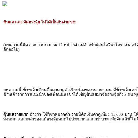
ซินแส และ จัดฮวงจุ้ย ไม่ได้เป็นกันง่ายๆ!!!!
(บทความนี้มีความยาวประมาณ 12 หน้า A4 แต่สำหรับผู้สนใจวิชาโหราศาสตร์จ
อีกต่อไป)
บทความนี้ ข้าพเจ้าเขียนขึ้นมาตามคำเรียกร้องของหลายๆ คน ที่ข้าพเจ้าเคยไปท
ข้าพเจ้าจากการแนะนำของเพื่อนนั้น เขาได้เชิญซินแสมาจัดฮวงจุ้ยถึง 3 คน ทุกคน
ซินแสรายแรก
อ้างว่า ใช้วิชาหมวกดำ รายนี้คิดเงินค่าดูเพียง 15,000 บาท ให้
ทั้งหมด เฉพาะค่าของแก้ฮวงจุ้ยหมดไปประมาณแสนกว่าบาท
เมื่อจัดแล้วก็ไม่