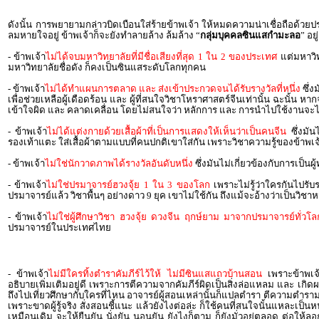
ดังนั้น การพยายามกล่าวบิดเบือนใส่ร้ายข้าพเจ้า ให้หมดความน่าเชื่อถือด้ว
ลมหายใจอยู่ ข้าพเจ้าก็จะยังทำลายล้าง ล้มล้าง “
กลุ่มบุคคลซินแสกำมะลอ
” อยู
- ข้าพเจ้า
ไม่ได้จบมหาวิทยาลัยที่มีชื่อเสียงที่สุด 1 ใน 2 ของประเทศ
แต่มหาวิทย
มหาวิทยาลัยชื่อดัง ก็คงเป็นซินแสระดับโลกทุกคน
- ข้าพเจ้า
ไม่ได้ทำแผนการตลาด และ ส่งเข้าประกวดจนได้รับรางวัลที่หนึ่ง
ซึ่
เพื่อช่วยเหลือผู้เดือดร้อน และ ผู้ที่สนใจวิชาโหราศาสตร์จีนเท่านั้น ฉะนั้
เข้าใจผิด และ คลาดเคลื่อน โดยไม่สนใจว่า หลักการ และ การนำไปใช้งานจะได้
- ข้าพเจ้า
ไม่ได้แต่งกายด้วยเสื้อผ้าที่เป็นการแสดงให้เห็นว่าเป็นคนจีน
ซึ่งมัน
รองเท้าแตะ ใส่เสื้อผ้าตามแบบที่คนปกติเขาใส่กัน เพราะวิชาความรู้ของข้าพเจ้าไม
- ข้าพเจ้า
ไม่ใช่นักวาดภาพได้รางวัลอันดับหนึ่ง
ซึ่งมันไม่เกี่ยวข้องกับการเป็
- ข้าพเจ้า
ไม่ใช่ปรมาจารย์ฮวงจุ้ย 1 ใน 3 ของโลก
เพราะไม่รู้ว่าใครกันไปรั
ปรมาจารย์แล้ว วิชาพื้นๆ อย่างดาว 9 ยุค เขาไม่ใช้กัน ถึงแม้จะอ้างว่าเป็นวิช
- ข้าพเจ้า
ไม่ใช่ผู้ศึกษาวิชา ฮวงจุ้ย ดวงจีน ฤกษ์ยาม มาจากปรมาจารย์ทั่วโล
ปรมาจารย์ในประเทศไทย
- ข้าพเจ้า
ไม่มีใครทิ้งตำราคัมภีร์ไว้ให้ ไม่มีซินแสแถวบ้านสอน
เพราะข้าพเจ้
อธิบายเพิ่มเติมอยู่ดี เพราะการตีความจากคัมภีร์ผิดเป็นสิ่งล่อแหลม และ เ
ถึงไปเที่ยวศึกษากับใครที่ไหน อาจารย์ผู้สอนเหล่านั้นก็แปลตำรา ตีความตำรามาส
เพราะขาดผู้รู้จริง สั่งสอนชี้แนะ แล้วยังไงต่อล่ะ ก็ใช้คนที่สนใจนั้นแหละเป็นหน
เหมือนเดิม จะให้ยืนยัน นั่งยัน นอนยัน ยังไงก็ตาม ก็ยังมั่วอยู่ตลอด ต่อให้ลอ