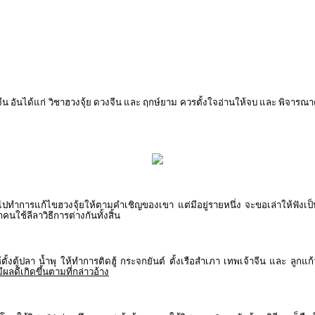
ีน อันได้แก่ วิชาฮวงจุ้ย ดวงจีน และ ฤกษ์ยาม ควรตั้งใจอ่านให้จบ และ พิ
ำการแก้ไขฮวงจุ้ยให้ตามคำเชิญของเขา แต่มีอยู่รายหนึ่ง จะขอเล่าให้ฟังเป็นอุทา
ใช้ลีลาวิธีการต่างกันทั้งสิ้น
ตั้งตู้ปลา น้ำพุ ให้ทำการติดฮู้ กระจกยันต์ ตั้งเรือสำเภา เทพเจ้าจีน และ ลูกแ
มีผลดีเกิดขึ้นตามที่กล่าวอ้าง