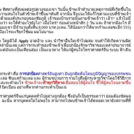
ิศทางที่ส่งผลต่อรูปดวงของเขา วันนั้น ข้าพเจ้าทำนายเหตุการณ์ที่เกิดขึ้นใน
สดงความสนใจในตัวข้าพเจ้าขึ้นมาทันที จากนั้น จึงแนะให้แก้ไขตามแบบที่ข้าพเจ้า
องด้วยองค์ประกอบของชัยภูมิ เจ้าของบ้านรายนั้นถามข้าพเจ้าว่า เอ้า!! แล้วไม่มี
ว่า จะให้ทำอะไรยังไง? เมื่อไหร่? ก่อนล่วงหน้าสัก 2 วัน และ ถ้าหากมีอะไร มี
าของเขา มีจำนวนทั้งสิ้น 8,000 บาท (แหม..ให้น้อยกว่าให้พวกกำมะลอซะอีก 555)
นหลังมีอะไรจะเรียกใช้ผม ผมไม่มานะ
ง โดยมิได้
Apply
อวดอ้าง และ นำวิชาอื่นใดเข้าไปผสม จนทำให้เกิดความผิด
คนเหล่านั้นเลย แต่การกระทำของข้าพเจ้าเพื่อปกป้องรักษาวิชาของเหล่าปรมาจารย์
แต่มันจะเป็นเทียนส่อง เป็นแนวทาง ให้แก่ผู้สนใจโหราศาสตร์จีน ระบบ ฟ้า ดิน
้ากระทำ คือ
การปกป้อง
ศาสตร์อันสูงค่า อันถูกคิดค้นโดยภูมิปัญญาของบรรพชน
ยกำมะลอ ซินแสกำมะลอ และ ผู้ร่วมขบวนการ รวมไปถึงผู้กระหายวิชาโดยใช้วิธีการ
ะไร และจะทำอะไร
ข้าพเจ้าจะ
ทำทุกวิถีทาง
เพื่อสอนให้ผู้สนใจ ชี้ให้ผู้สนใจฉลาดขึ้น
ยสี บิดเบือน อย่างที่พวกท่านกระทำเป็นแน่
ราศาสตร์จีนแก่บุคคลทั่วไปอย่างถูกต้อง ซึ่งมันก็เป็นธรรมดาว่า ย่อมต้องขัดผล
” ฉะนั้น หากบุคคลใดไม่พอใจ สามารถไปพบข้าพเจ้าได้ตลอดเวลายังสถานที่ที่