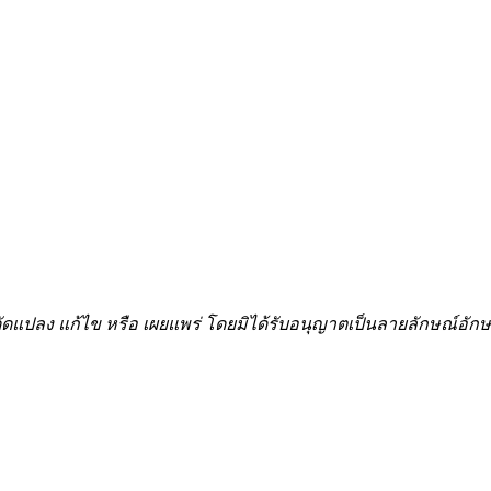
้ำ ดัดแปลง แก้ไข หรือ เผยแพร่ โดยมิได้รับอนุญาตเป็นลายลักษณ์อ