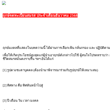
ฤกษ์จดทะเบียนสมรส ประจำเดือนธันวาคม 2568
ฤกษ์มงคลที่แสดงในบทความนี้ ได้ผ่านการเลือกเฟ้น กลั่นกรอง และ ปฏิบัต
เพื่อให้เกิดประโยชน์สูงสุดแก่ผู้นำเอาฤกษ์ดังกล่าวไปใช้ ผู้สนใจโปรดทราบว่า
ชีวิตสมรสมั่นคงราบรื่น ฯลฯ อันได้แก่
[1] รูปดวงชะตาบุคคล (ต้องนำมาพิจารณาร่วมกับรูปฤกษ์ให้เหมาะสม)
[2] ทิศทาง คือ ทิศหันหน้าไปสู่
[3] ปี เดือน วัน เวลา มงคล