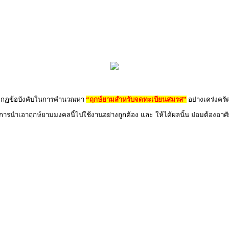
ิตามกฏข้อบังคับในการคำนวณหา
“ฤกษ์ยามสำหรับจดทะเบียนสมรส”
อย่างเคร่งครั
 การนำเอาฤกษ์ยามมงคลนี้ไปใช้งานอย่างถูกต้อง และ ให้ได้ผลนั้น ย่อมต้องอาศัย