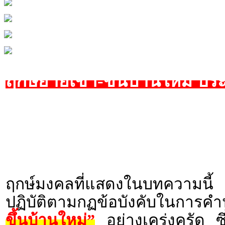
ฤกษ์ย้ายเข้า-ขึ้นบ้านใหม่ 
ฤกษ์มงคลที่แสดงในบทความนี้ 
ปฏิบัติตามกฏข้อบังคับในกา
ขึ้นบ้านใหม่”
อย่างเคร่งครัด ซ