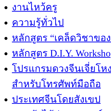
งานไหว้ครู
ความรู้ทั่วไป
หลักสูตร “เคล็ดวิชาขอ
หลักสูตร D.I.Y. Worksho
โปรแกรมดวงจีนเจี่ยโหงว
สำหรับโทรศัพท์มือถือ
ประเทศจีนโดยสังเขป