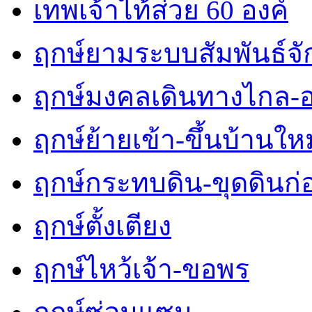
เทพเจ้าไท้ส่วย 60 องค์
ฤกษ์ยามระบบสัมพันธ์จักร
ฤกษ์มงคลเดินทางไกล-
ฤกษ์ย้ายเข้า-ขึ้นบ้านใหม
ฤกษ์กระทบดิน-ขุดดินก่
ฤกษ์ตั้งเตียง
ฤกษ์ไหว้เจ้า-ขอพร