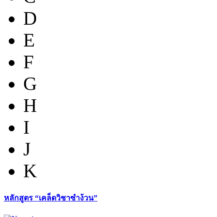
D
E
F
G
H
I
J
K
หลักสูตร “เคล็ดวิชาซำง้วน”