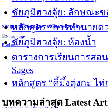
ชัยภูมิฮวงจุ้ย: ลักษณะขอ
หลักสูตร “การทำนายดวงช
หลักสูตร “คี้มึ้งตุ่งกะ ไท่กง-ขงเม้ง (ภพฟ้า ภพดิน)”
ชัยภูมิฮวงจุ้ย: ห้องน้ำ
Read more
ตารางการเรียนการสอน 
Sages
หลักสูตร “คี้มึ้งตุ่งกะ ไ
บทความล่าสุด
Latest Art