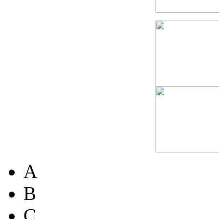
A
B
C