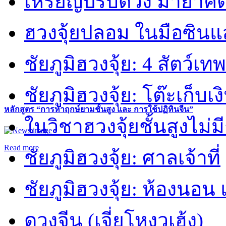
เหรียญปรับดวง มายาคต
ฮวงจุ้ยปลอม ในมือซิน
ชัยภูมิฮวงจุ้ย: 4 สัตว์เทพ
ชัยภูมิฮวงจุ้ย: โต๊ะเก็บเงิ
หลักสูตร “การหาฤกษ์ยามชั้นสูง และ การใช้ปฏิทินจีน”
ในวิชาฮวงจุ้ยชั้นสูงไม่ม
Read more
ชัยภูมิฮวงจุ้ย: ศาลเจ้าที่
ชัยภูมิฮวงจุ้ย: ห้องนอน 
ดวงจีน (เจี่ยโหงวเฮ้ง)