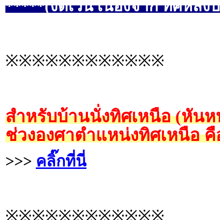
*****(งดเว้น เนื่องจาก ทิศหลังบ
※※※※※※※※※※※※
สำหรับบ้านนั่งทิศเหนือ (หันห
ช่วงองศาตำแหน่งทิศเหนือ คื
>>>
คลิ๊กที่นี่
※※※※※※※※※※※※