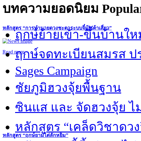
บทความยอดนิยม
Popular
หลักสูตร “การทำนายดวงชะตาระบบจี๋มุ้ยเต้าเสี่ยว”
ฤกษ์ย้ายเข้า-ขึ้นบ้านให
ฤกษ์จดทะเบียนสมรส ปร
Read more
Sages Campaign
ชัยภูมิฮวงจุ้ยพื้นฐาน
ซินแส และ จัดฮวงจุ้ย ไม่
หลักสูตร “เคล็ดวิชาดวง
หลักสูตร “ฤกษ์ยามไต่ลักหยิ่ม”