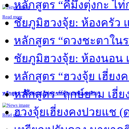
หลักสูตร “คี้มึ้งตุ่งกะ ไ
Read more
ชัยภูมิฮวงจุ้ย: ห้องครัว
หลักสูตร “ดวงชะตาในร
ชัยภูมิฮวงจุ้ย: ห้องนอน 
หลักสูตร “ฮวงจุ้ย เฮี่ยง
หลักสูตร “ฤกษ์ยาม เฮี่ย
หลักสูตร “คี้มึ้งตุ่งกะ ไท่กง-ขงเม้ง (ภพฟ้า ภพดิน)”
ฮวงจุ้ยเฮี่ยงคงปวยแช (
Read more