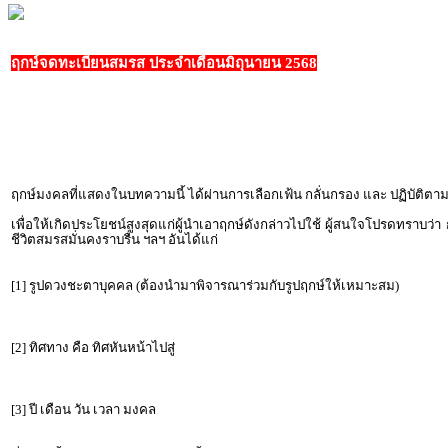
ฤกษ์จดทะเบียนสมรส ประจำเดือนมิถุนายน 2568
ฤกษ์มงคลที่แสดงในบทความนี้ ได้ผ่านการเลือกเฟ้น กลั่นกรอง และ ปฏิบัต
เพื่อให้เกิดประโยชน์สูงสุดแก่ผู้นำเอาฤกษ์ดังกล่าวไปใช้ ผู้สนใจโปรดทราบว่า
ชีวิตสมรสมั่นคงราบรื่น ฯลฯ อันได้แก่
[1] รูปดวงชะตาบุคคล (ต้องนำมาพิจารณาร่วมกับรูปฤกษ์ให้เหมาะสม)
[2] ทิศทาง คือ ทิศหันหน้าไปสู่
[3] ปี เดือน วัน เวลา มงคล