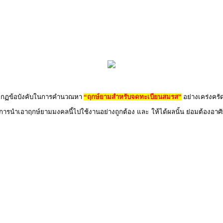
ิตามกฏข้อบังคับในการคำนวณหา
“ฤกษ์ยามสำหรับจดทะเบียนสมรส”
อย่างเคร่งครั
 การนำเอาฤกษ์ยามมงคลนี้ไปใช้งานอย่างถูกต้อง และ ให้ได้ผลนั้น ย่อมต้องอาศัย