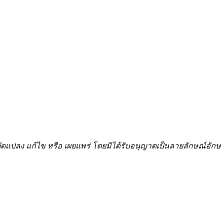
้ำ ดัดแปลง แก้ไข หรือ เผยแพร่ โดยมิได้รับอนุญาตเป็นลายลักษณ์อ