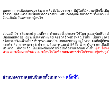
นอกจากการเปิดสอนของ Sages แล้ว ยังไม่ปรากฏว่า มีผู้ใดที่มีความรู้ลึกซึ่ง
อ้างว่า ได้เดินทางไปเรียนมาจากต่างประเทศ บางกลุ่มถึงขนาดรวบรวมเอาเงินไปซ
ล้วนเป็นสิ่งอันตรายต่อผู้สนใจ
ส่วนหลักวิชาเฮี่ยงคงปวยแชที่เหล่ากำมะลอทั่วประเทศใช้ในการออกรับปรับแต่งแก
เกิดผลอัศจรรย์ อย่างที่เหล่ากำมะลอเคยอวดอ้างสรรพคุณไว้นั้น เป็นเพียงค
ยุติธรรมจริงแล้วหรือ? ที่บรรดาเหล่ากำมะลอพยายามอวดอ้างว่า ตนคือผู้ที่สาม
กระทำ คือ การหาดาว 8 น้ำ ตามด้วยการแนะนำให้ตั้ง น้ำพุ ตู้ปลา แต่เมื่อเ
ประการ แท้จริงแล้ว เป็นเพียงข้อแก้ตัวเพื่อไม่ต้องรับผิดชอบ ฉะนั้น
ผู้สนใจพึ
ท่าน
ความฉิบหาย
กำลังจะมาเยือนในไม่ช้า
ขอจงทราบว่า
ในวิชาฮวงจุ้ยชั้นสูง
อ่านบทความคุยกับซินแสทั้งหมด >>>
คลิ๊กที่นี่