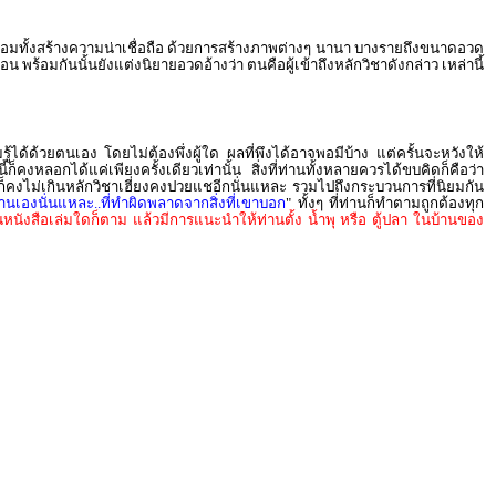
 พร้อมทั้งสร้างความน่าเชื่อถือ ด้วยการสร้างภาพต่างๆ นานา บางรายถึงขนาดอวด
้อมกันนั้นยังแต่งนิยายอวดอ้างว่า ตนคือผู้เข้าถึงหลักวิชาดังกล่าว เหล่านี้
้ได้ด้วยตนเอง โดยไม่ต้องพึ่งผู้ใด ผลที่พึงได้อาจพอมีบ้าง แต่ครั้นจะหวังให้
นี้ก็คงหลอกได้แค่เพียงครั้งเดียวเท่านั้น สิ่งที่ท่านทั้งหลายควรได้ขบคิดก็คือว่า
่งก็คงไม่เกินหลักวิชาเฮี่ยงคงปวยแชอีกนั่นแหละ รวมไปถึงกระบวนการที่นิยมกัน
านเองนั่นแหละ..ที่ทำผิดพลาดจากสิ่งที่เขาบอก
" ทั้งๆ ที่ท่านก็ทำตามถูกต้องทุก
นหนังสือเล่มใดก็ตาม แล้วมีการแนะนำให้ท่านตั้ง น้ำพุ หรือ ตู้ปลา ในบ้านของ