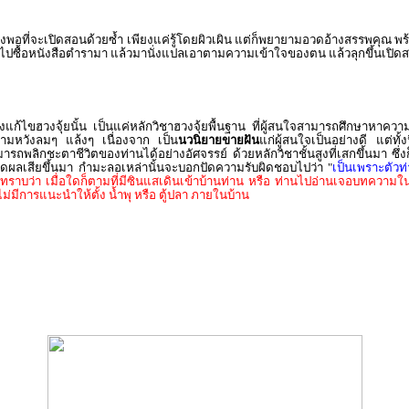
เพียงพอที่จะเปิดสอนด้วยซ้ำ เพียงแค่รู้โดยผิวเผิน แต่ก็พยายามอวดอ้างสรรพคุณ
ื้อหนังสือตำรามา แล้วมานั่งแปลเอาตามความเข้าใจของตน แล้วลุกขึ้นเปิดสอน พร
้ไขฮวงจุ้ยนั้น เป็นแค่หลักวิชาฮวงจุ้ยพื้นฐาน ที่ผู้สนใจสามารถศึกษาหาความรู
วามหวังลมๆ แล้งๆ เนื่องจาก เป็น
นวนิยายขายฝัน
แก่ผู้สนใจเป็นอย่างดี แต่ทั้ง
ารถพลิกชะตาชีวิตของท่านได้อย่างอัศจรรย์ ด้วยหลักวิชาชั้นสูงที่เสกขึ้นมา ซึ
กิดผลเสียขึ้นมา กำมะลอเหล่านั้นจะบอกปัดความรับผิดชอบไปว่า "
เป็นเพราะตัวท่
งทราบว่า เมื่อใดก็ตามที่มีซินแสเดินเข้าบ้านท่าน หรือ ท่านไปอ่านเจอบทความใ
ไม่มีการแนะนำให้ตั้ง น้ำพุ หรือ ตู้ปลา ภายในบ้าน