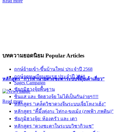
Read more
บทความยอดนิยม
Popular Articles
ฤกษ์ย้ายเข้า-ขึ้นบ้านใหม่ ประจำปี 2568
ฤกษ์จดทะเบียนสมรส ประจำปี 2568
หลักสูตร “การทำนายดวงชะตาระบบจี๋มุ้ยเต้าเสี่ยว”
Sages Campaign
ชัยภูมิฮวงจุ้ยพื้นฐาน
ซินแส และ จัดฮวงจุ้ย ไม่ได้เป็นกันง่ายๆ!!!!
Read more
หลักสูตร “เคล็ดวิชาดวงจีนระบบเจี่ยโหงวเฮ้ง”
หลักสูตร “คี้มึ้งตุ่งกะ ไท่กง-ขงเม้ง (ภพฟ้า ภพดิน)”
ชัยภูมิฮวงจุ้ย: ห้องครัว และ เตา
หลักสูตร “ดวงชะตาในระบบวิชากิวแช”