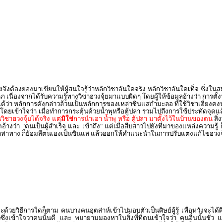
ต้องย่องมาเขียนให้ผู้สนใจรู้ว่าหลักวิชาอันใดจริง หลักวิชาอันใดเท็จ ซึ่งในสมัย
าภ เนื่องจากได้รับความรู้ทางวิชาฮวงจุ้ยมาแบบผิดๆ โดยผู้ให้ข้อมูลอ้างว่า การต
ว่า หลักการดังกล่าวล้วนเป็นหลักการของเหล่าซินแสกำมะลอ ที่ใช้วิชาเฮี่ยงคงปว
เข้าใจว่า เมื่อทำการกระตุ้นด้วยน้ำพุหรือตู้ปลา รวมไปถึงการใช้ประทัดจุดแล้
ิชาฮวงจุ้ยได้จริง แต่
มิใช่
การนำเอา น้ำพุ หรือ ตู้ปลา มาตั้งไว้ในบ้านของตน
สิ่
ว่า "ตนเป็นผู้สำเร็จ และ เข้าถึง" แต่เมื่อสืบสาวไปยังที่มาของแหล่งความรู้
าท่าทาง ก็ย้อมสีตนเองเป็นซินแส แล้วออกให้คำแนะนำในการปรับแต่งแก้ไขฮวงจุ้
ด้วยวิธีการใดก็ตาม คนบางคนอุตส่าห์เข้าไปมอบตัวเป็นศิษย์ผู้รู้ เพื่อหวังจะได้
นชั่วซึ่งเข้าใจว่าตนนั้นดี และ พยายามมองหาในสิ่งที่ที่ตนเข้าใจว่า คนอื่นนั