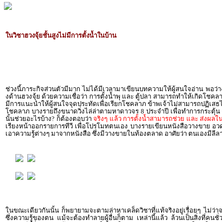
ในวิชาฮวงจุ้ยชั้นสูงไม่มีการตั้งน้ำในบ้าน
ช่วงนี้ภาระกิจส่วนตัวมีมาก ไม่ได้มีเวลามาเขียนบทความให้ผู้สนใจอ่าน พอว่างจึง
งด้านฮวงจุ้ย ด้วยความเชื่อว่า การตั้งน้ำพุ และ ตู้ปลา สามารถทำให้เกิดโชคล
มีการแนะนำให้ผู้สนใจจุดประทัดเพื่อเรียกโชคลาภ ข้าพเจ้าไม่สามารถปฏิเสธได้
โชคลาภ บางรายถึงขนาดวิ่งไล่ล่าตามหาดาวจร 8 ประจำปี เพื่อทำการกระตุ้น โดย
นั้นช่วยอะไรบ้าง? ก็ต้องตอบว่า
จริงๆ แล้ว การตั้งน้ำสามารถช่วย และ ส่งผลในว
เรียงหน้าออกรายการทีวี เพื่อโปรโมทตนเอง บางรายเขียนหนังสือวางขาย อวดอ้าง
เอาความรู้ต่างๆ มาจากหนังสือ ซึ่งมีวางขายในท้องตลาด อาศัยว่า ตนเองมีลีล
ในขณะเดียวกันนั้น ก็พยายามจะตามล่าหาเคล็ดวิชาที่แท้จริงอยู่เรื่อยๆ ไม่ว่าจะ
ซึ่งความรู้ของตน แม้จะต้องทำลายผู้อื่นก็ตาม เหล่านี้แล้ว ล้วนเป็นสิ่งที่ค