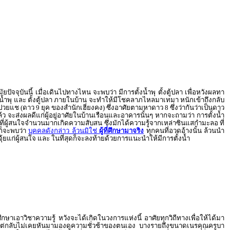
ปัจจุบันนี้ เมื่อเดินไปทางไหน จะพบว่า มีการตั้งน้ำพุ ตั้งตู้ปลา เพื่อหวังผลทา
ั้งน้ำพุ และ ตั้งตู้ปลา ภายในบ้าน จะทำให้มีโชคลาภไหลมาเทมา หนักเข้าถึงกลับ
ยแช (ดาว 9 ยุค ของสำนักเฮี่ยงคง) ซึ่งอาศัยตามหาดาว 8 ซึ่งว่ากันว่าเป็นดาว
ว จะส่งผลดีแก่ผู้อยู่อาศัยในบ้านเรือนและอาคารนั้นๆ หากจะถามว่า การตั้งน้ำ
งที่ผู้สนใจจำนวนมากเกิดความสับสน ซึ่งมักได้ความรู้จากเหล่าซินแสกำมะลอ ที่
 ก็จะพบว่า
บุคคลดังกล่าว ล้วนมิใช่
ผู้ที่ศึกษามาจริง
ทุกคนที่อวดอ้างนั้น ล้วนนำ
ยแก่ผู้สนใจ และ ในที่สุดก็จะลงท้ายด้วยการแนะนำให้มีการตั้งน้ำ
ศึกษาเอาวิชาความรู้ หวังจะได้เกิดในวงการแห่งนี้ อาศัยทุกวิถีทางเพื่อให้ได้มา
้นชั่ว แต่กลับไม่เคยหันมามองดูความชั่วช้าของตนเอง บางรายถึงขนาดเนรคุณครูบา