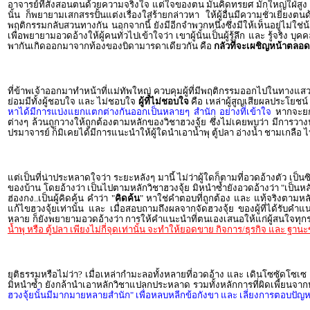
อาจารย์ที่สั่งสอนตนด้วยความจริงใจ แต่ใจของตน มันคิดทรยศ มักใหญ่ใฝ่สูง
นั้น ก็พยายามเสกสรรปั้นแต่งเรื่องใส่ร้ายกล่าวหา ให้ผู้อื่นมีความชั่วเยี่ยง
พฤติกรรมกลับสวนทางกัน นอกจากนี้ ยังมีอีกจำพวกหนึ่งซึ่งมีให้เห็นอยู่ไม่ใช่
เพื่อพยายามอวดอ้างให้ผู้คนทั่วไปเข้าใจว่า เขาผู้นั้นเป็นผู้รู้ลึก และ รู้จริง
พากันเกิดออกมาจากท้องของบิดามารดาเดียวกัน คือ
กลัวที่จะเผชิญหน้าตลอ
ที่ข้าพเจ้าออกมาทำหน้าที่แม่ทัพใหญ่ ควบคุมผู้ที่มีพฤติกรรมออกไปในทางแสวง
ย่อมมีทั้งผู้ชอบใจ และ ไม่ชอบใจ
ผู้ที่ไม่ชอบใจ
คือ เหล่าผู้สูญเสียผลประโยชน์ 
หาได้มีการแบ่งแยกแตกต่างกันออกเป็นหลายๆ สำนัก อย่างที่เข้าใจ
หากจะยกตั
ต่างๆ ล้วนถูกวางให้ถูกต้องตามหลักของวิชาฮวงจุ้ย ซึ่งไม่เคยพบว่า มีการวาง
ปรมาจารย์ ก็มิเคยได้มีการแนะนำให้ผู้ใดนำเอาน้ำพุ ตู้ปลา อ่างน้ำ ชามเกลือ ไ
แต่เป็นที่น่าประหลาดใจว่า ระยะหลังๆ มานี้ ไม่ว่าผู้ใดก็ตามที่อวดอ้างตัว เ
ของบ้าน โดยอ้างว่า เป็นไปตามหลักวิชาฮวงจุ้ย มิหนำซ้ำยังอวดอ้างว่า "เป็นหล
ฮ่องกง..เป็นผู้คิดค้น คำว่า "
คิดค้น
" หาใช่คำตอบที่ถูกต้อง และ แท้จริงตามหลัก
แก้ไขฮวงจุ้ยเท่านั้น และ เมื่อสอบถามถึงผลจากจัดฮวงจุ้ย ของผู้ที่ได้รับคำแน
หลาย ก็ยังพยายามอวดอ้างว่า การให้คำแนะนำที่ตนเองเสนอให้แก่ผู้สนใจทุกราย
น้ำพุ หรือ ตู้ปลา เพียงไม่กี่จุดเท่านั้น จะทำให้ยอดขาย กิจการ/ธุรกิจ และ ฐา
ยุติธรรมหรือไม่ว่า? เมื่อเหล่ากำมะลอทั้งหลายที่อวดอ้าง และ เดินโซซัดโซเซ ตั้
มิหนำซ้ำ ยังกล้านำเอาหลักวิชาแปลกประหลาด รวมทั้งหลักการที่ผิดเพี้ยนจา
ฮวงจุ้ยนั้นมีมากมายหลายสำนัก" เพื่อหลบหลีกข้อกังขา และ เลี่ยงการตอบปัญ