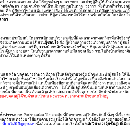
 สร้างความแตกแยกด้วยวิธีการต่างๆ นานา พยายามเป่าหูผู้อื่นให้เป็นไปตามคว
ตนด้วยจิตริษยา กลุ่มคนจำพวกนี้ล้วนมีมากมายในทุกๆ วงการ ทั้งที่ปากก็พร่ำบอกผู้
น้อย คือ
ผู้ศึกษาวิชามาเพียงแค่หางอึ่ง ก็ได้ไล่เที่ยวไปตอบกระทู้ปัญหาฮวงจุ้ยแก่ผ
 บุคคลจำพวกนี้ล้วนเป็นเหล่ากาฝาก ที่ผู้สนใจควรหลีกให้ห่าง พร้อมกันนั้น ก็คงต้องก
ดเวลา
หาผลประโยชน์ โดยการเปิดสอนวิชาฮวงจุ้ยที่ผิดพลาดจากหลักวิชาที่แท้จริง พร้อ
จึงบังเกิดความหมั่นไส้ ส่วน
ผู้ชอบใจ
คือ ผู้ทราบความจริงเกี่ยวกับหลักวิชา ผู้ส
วอย่างของสถานที่ที่ถูกวางด้วยหลักวิชาฮวงจุ้ยชั้นสูง ที่บุคคลทั่วไปคุ้นเคย และ
น้ำ ตู้ปลา อ่างปลา ในบริเวณอาคารสถานที่แม้แต่จุดเดียว รวมไปถึงบ้านพักอาศัย
ปวางไว้ในตำแหน่งต่างๆ ทั้งสิ้น
ป็นซินแส หรือ บุคคลบางจำพวก ที่อวดรู้ในหลักวิชาฮวงจุ้ย มักจะแนะนำผู้สนใจ ให
ักวิชาฮวงจุ้ยชั้นสูง" ซะอีก ข้อเท็จจริงเหล่านี้ ได้ถูกชี้แจงขึ้น เมื่อข้าพเจ
วิชาฮวงจุ้ยโบราณไม่ แต่เป็นเพียงข้อสมมุติฐานที่บุคคลที่อ้างว่า ตนบรรลุถึงจุ
ะนำ ต่างยืนยันเป็นเสียงเดียวกันว่า "ไม่ได้มีผลดีเกิดขึ้น...ตามที่เหล่ากำมะล
นั้น ที่ผ่านมานั้น ล้วนแล้วแต่ประสบความสำเร็จทุกรายไป มิหนำซำยังแต่งนิยาย 
นะของบุคคลผู้ได้รับคำแนะนำนั้น พุ่งพรวด ทะยานทะลุเป้าจนฉุดไม่อยู่
งท่าวางมาด รับปรับแต่งแก้ไขฮวงจุ้ย ที่มีมากมายอยู่ในปัจจุบันนี้ ทั้งๆ ที่เรื่อง
กหลักวิชาแท้จริงมาใช้ผสมควบรวม เพื่อให้เกิดความน่าเชื่อถือในสายตาของผู้
หาที่ตนไม่มีปัญญาตอบ
ซึ่งล้วนไม่เป็นความจริงทั้งสิ้น
หลักวิชาฮวงจุ้ยชั้นสูงมีเพี