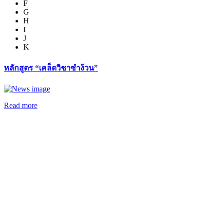
F
G
H
I
J
K
หลักสูตร “เคล็ดวิชาซำง้วน”
Read more