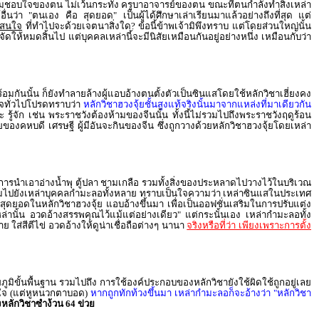
ามชอบใจของตน ไม่เว้นกระทั่ง ครูบาอาจารย์ของตน ขณะที่ตนกำลังทำสิ่งเหล่า
อื่นว่า "ตนเอง คือ สุดยอด" เป็นผู้ได้ศึกษาเล่าเรียนมาแล้วอย่างถึงที่สุด แต่
ู้สนใจ
ที่ทำไปจะด้วยเจตนาสิ่งใด? ข้อนี้ข้าพเจ้ามิพึงทราบ แต่โดยส่วนใหญ่นั้น
ำจัดให้หมดสิ้นไป แต่บุคคลเหล่านี้จะมีนิสัยเหมือนกันอยู่อย่างหนึ่ง เหมือนกับว่า
มกันนั้น ก็ยังทำลายล้างผู้แอบอ้างตนตั้งตัวเป็นซินแสโดยใช้หลักวิชาเฮี่ยงคง
นใจทั่วไปโปรดทราบว่า
หลักวิชาฮวงจุ้ยชั้นสูงแท้จริงนั้นมาจากแหล่งที่มาเดียวกัน
 รู้จัก เช่น พระราชวังต้องห้ามของจีนนั้น ทั้งนี้ไม่รวมไปถึงพระราชวังฤดูร้อน
ของคหบดี เศรษฐี ผู้มีอันจะกินของจีน ซึ่งถูกวางด้วยหลักวิชาฮวงจุ้ยโดยเหล่า
้มีการนำเอาอ่างน้ำพุ ตู้ปลา ชามเกลือ รวมทั้งสิ่งของประหลาดไปวางไว้ในบริเวณ
้าสอบถามไปยังเหล่าบุคคลกำมะลอทั้งหลาย ทราบเป็นใจความว่า เหล่าซินแสในประเทศ
ดสุดยอดในหลักวิชาฮวงจุ้ย แอบอ้างขึ้นมา เพื่อเป็นออฟชั่นเสริมในการปรับแต่ง
อเหล่านั้น อวดอ้างสรรพคุณไว้แม้แต่อย่างเดียว" แต่กระนั้นเอง เหล่ากำมะลอทั้ง
ใส่สีตีไข่ อวดอ้างให้ดูน่าเชื่อถือต่างๆ นานา
จริงหรือที่ว่า เพียงเพราะการตั้ง
ชัยภูมิขั้นพื้นฐาน รวมไปถึง การใช้องค์ประกอบของหลักวิชายังใช้ผิดใช้ถูกอยู่เลย
สนใจ (แต่หูหนวกตาบอด)
หากถูกทักท้วงขึ้นมา เหล่ากำมะลอก็จะอ้างว่า "หลักวิชา
ยงหลักวิชาซำง้วน 64 ข่วย