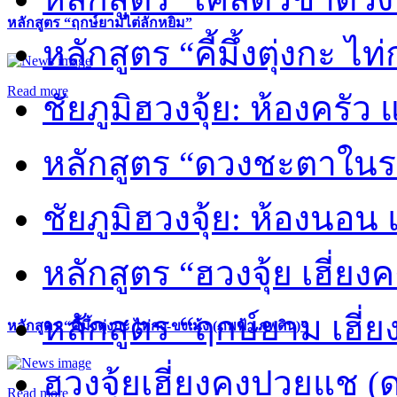
หลักสูตร “ฤกษ์ยามไต่ลักหยิ่ม”
หลักสูตร “คี้มึ้งตุ่งกะ ไ
Read more
ชัยภูมิฮวงจุ้ย: ห้องครัว
หลักสูตร “ดวงชะตาในร
ชัยภูมิฮวงจุ้ย: ห้องนอน 
หลักสูตร “ฮวงจุ้ย เฮี่ยง
หลักสูตร “ฤกษ์ยาม เฮี่ย
หลักสูตร “คี้มึ้งตุ่งกะ ไท่กง-ขงเม้ง (ภพฟ้า ภพดิน)”
ฮวงจุ้ยเฮี่ยงคงปวยแช (
Read more