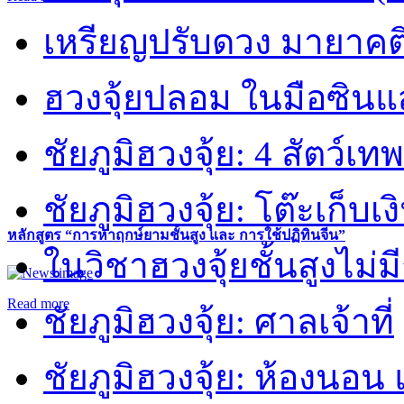
เหรียญปรับดวง มายาคต
ฮวงจุ้ยปลอม ในมือซิน
ชัยภูมิฮวงจุ้ย: 4 สัตว์เทพ
ชัยภูมิฮวงจุ้ย: โต๊ะเก็บเงิ
หลักสูตร “การหาฤกษ์ยามชั้นสูง และ การใช้ปฏิทินจีน”
ในวิชาฮวงจุ้ยชั้นสูงไม่ม
Read more
ชัยภูมิฮวงจุ้ย: ศาลเจ้าที่
ชัยภูมิฮวงจุ้ย: ห้องนอน 