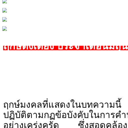
ฤกษ์ตั้งเตียง ประจำเดือนมิถ
ฤกษ์มงคลที่แสดงในบทความนี้ 
ปฏิบัติตามกฏข้อบังคับใน
อย่างเคร่งครัด ซึ่งสอดคล้องก