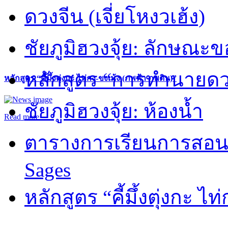
ดวงจีน (เจี่ยโหงวเฮ้ง)
ชัยภูมิฮวงจุ้ย: ลักษณะขอ
หลักสูตร “การทำนายดวงช
หลักสูตร “คี้มึ้งตุ่งกะ ไท่กง-ขงเม้ง (ภพฟ้า ภพดิน)”
ชัยภูมิฮวงจุ้ย: ห้องน้ำ
Read more
ตารางการเรียนการสอน 
Sages
หลักสูตร “คี้มึ้งตุ่งกะ ไ