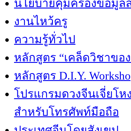
นโยบายคุ้มครองข้อมูล
งานไหว้ครู
ความรู้ทั่วไป
หลักสูตร “เคล็ดวิชาขอ
หลักสูตร D.I.Y. Worksho
โปรแกรมดวงจีนเจี่ยโหงว
สำหรับโทรศัพท์มือถือ
ประเทศจีนโดยสังเขป