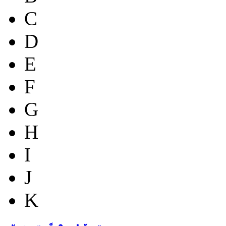
C
D
E
F
G
H
I
J
K