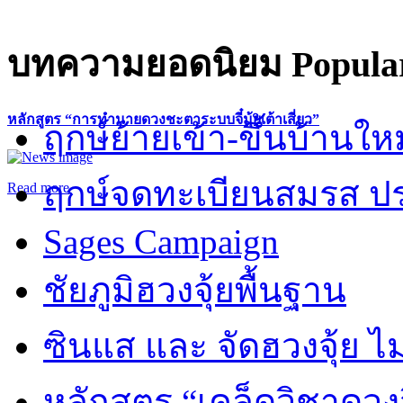
บทความยอดนิยม
Popular
หลักสูตร “การทำนายดวงชะตาระบบจี๋มุ้ยเต้าเสี่ยว”
ฤกษ์ย้ายเข้า-ขึ้นบ้านให
ฤกษ์จดทะเบียนสมรส ปร
Read more
Sages Campaign
ชัยภูมิฮวงจุ้ยพื้นฐาน
ซินแส และ จัดฮวงจุ้ย ไม่
หลักสูตร “เคล็ดวิชาดวง