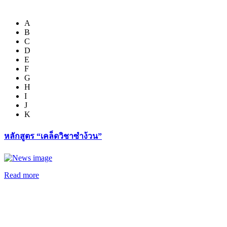
A
B
C
D
E
F
G
H
I
J
K
หลักสูตร “เคล็ดวิชาซำง้วน”
Read more