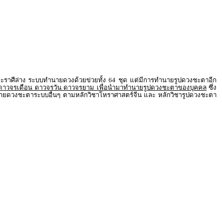
าศีล่าง ระบบทำนายดวงด้วยข่วยทั้ง 64 ชุด แต่มีการทำนายรูปดวงชะตาอีก
 ดาวจรเดือน ดาวจรวัน ดาวจรยาม เพื่อนำมาทำนายรูปดวงชะตาของบุคคล
ซึ่ง
รทำนายดวงชะตาระบบอื่นๆ ตามหลักวิชาโหราศาสตร์จีน และ หลักวิชารูปดวงชะตา