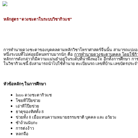
หลักสูตร “ดวงชะตาในระบบวิชากิวแช”
การทำนายดวงชะตาของบุคคลตามหลักวิชาโหราศาสตร์จีนนั้น สามารถแบ่งออก
หนึ่งระบบที่ไม่ค่อยมีคนทราบมากนัก คือ
การทำนายดวงชะตาบุคคล โดยใช้กิว
หลักการดังกล่าวก็มีความแม่นยำอยู่ในระดับที่น่าพึงพอใจ อีกทั้งการศึกษา
ในวิชากิวแชนี้ ยังสามารถนำไปใช้ทำนาย ทะเบียนรถ เลขที่บ้าน เลขบัตรปร
หัวข้อหลักๆ ในการศึกษา
Intro ดวงชะตากิวแช
โซยทีโป๊ยข่วย
เอ่าทีโป๊ยข่วย
ธาตุของทิศทั้ง 8
ข่วยทั้ง 8 เมื่อแทนความหมายธรรมชาติ บุคคล และ อวัยวะ
ซำง้วนนับกะ
การต่งง้าว
หลกจือ