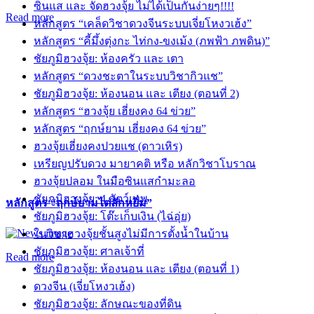
ซินแส และ จัดฮวงจุ้ย ไม่ได้เป็นกันง่ายๆ!!!!
Read more
หลักสูตร “เคล็ดวิชาดวงจีนระบบเจี่ยโหงวเฮ้ง”
หลักสูตร “คี้มึ้งตุ่งกะ ไท่กง-ขงเม้ง (ภพฟ้า ภพดิน)”
ชัยภูมิฮวงจุ้ย: ห้องครัว และ เตา
หลักสูตร “ดวงชะตาในระบบวิชากิวแช”
ชัยภูมิฮวงจุ้ย: ห้องนอน และ เตียง (ตอนที่ 2)
หลักสูตร “ฮวงจุ้ย เฮี่ยงคง 64 ข่วย”
หลักสูตร “ฤกษ์ยาม เฮี่ยงคง 64 ข่วย”
ฮวงจุ้ยเฮี่ยงคงปวยแช (ดาวเหิร)
เหรียญปรับดวง มายาคติ หรือ หลักวิชาโบราณ
ฮวงจุ้ยปลอม ในมือซินแสกำมะลอ
ชัยภูมิฮวงจุ้ย: 4 สัตว์เทพ
หลักสูตร “ฤกษ์ยามไต่ลักหยิ่ม”
ชัยภูมิฮวงจุ้ย: โต๊ะเก็บเงิน (ไฉ่อุ่ย)
ในวิชาฮวงจุ้ยชั้นสูงไม่มีการตั้งน้ำในบ้าน
ชัยภูมิฮวงจุ้ย: ศาลเจ้าที่
Read more
ชัยภูมิฮวงจุ้ย: ห้องนอน และ เตียง (ตอนที่ 1)
ดวงจีน (เจี่ยโหงวเฮ้ง)
ชัยภูมิฮวงจุ้ย: ลักษณะของที่ดิน