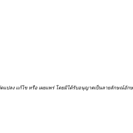
้ำ ดัดแปลง แก้ไข หรือ เผยแพร่ โดยมิได้รับอนุญาตเป็นลายลักษณ์อ