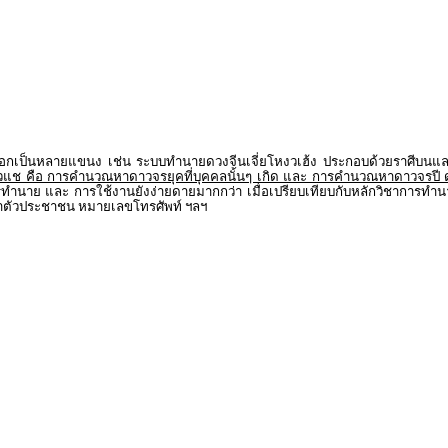
เป็นหลายแขนง เช่น ระบบทำนายดวงจีนเจี่ยโหงวเฮ้ง ประกอบด้วยราศีบนและร
แช คือ การคำนวณหาดาวจรยุคที่บุคคลนั้นๆ เกิด และ การคำนวณหาดาวจรปี
 การทำนาย และ การใช้งานยังง่ายดายมากกว่า เมื่อเปรียบเทียบกับหลักวิชากา
ะจำตัวประชาชน หมายเลขโทรศัพท์ ฯลฯ