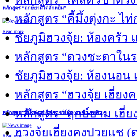
หลักสูตร “ฤกษ์ยามไต่ลักหยิ่ม”
หลักสูตร “คี้มึ้งตุ่งกะ ไ
Read more
ชัยภูมิฮวงจุ้ย: ห้องครัว
หลักสูตร “ดวงชะตาในร
ชัยภูมิฮวงจุ้ย: ห้องนอน 
หลักสูตร “ฮวงจุ้ย เฮี่ยง
หลักสูตร “ฤกษ์ยาม เฮี่ย
หลักสูตร “คี้มึ้งตุ่งกะ ไท่กง-ขงเม้ง (ภพฟ้า ภพดิน)”
ฮวงจุ้ยเฮี่ยงคงปวยแช (
Read more