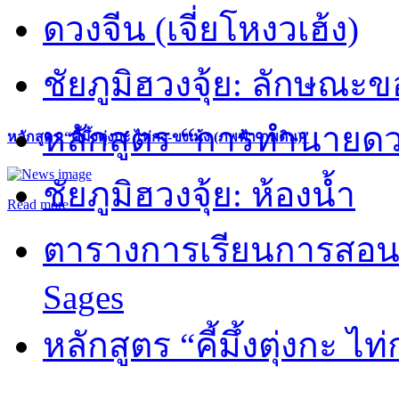
ดวงจีน (เจี่ยโหงวเฮ้ง)
ชัยภูมิฮวงจุ้ย: ลักษณะขอ
หลักสูตร “การทำนายดวงช
หลักสูตร “คี้มึ้งตุ่งกะ ไท่กง-ขงเม้ง (ภพฟ้า ภพดิน)”
ชัยภูมิฮวงจุ้ย: ห้องน้ำ
Read more
ตารางการเรียนการสอน 
Sages
หลักสูตร “คี้มึ้งตุ่งกะ ไ