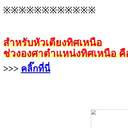
※※※※※※※※※※※※
สำหรับหัวเตียงทิศเหนือ
ช่วงองศาตำแหน่งทิศเหนือ คื
>>>
คลิ๊กที่นี่