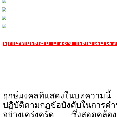
ฤกษ์ตั้งเตียง ประจำเดือนธัน
ฤกษ์มงคลที่แสดงในบทความนี้ 
ปฏิบัติตามกฏข้อบังคับใน
อย่างเคร่งครัด ซึ่งสอดคล้องก