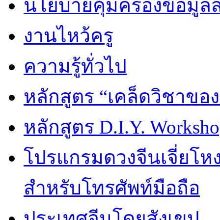
นโยบายคุ้มครองข้อมูล
งานไหว้ครู
ความรู้ทั่วไป
หลักสูตร “เคล็ดวิชาขอ
หลักสูตร D.I.Y. Worksho
โปรแกรมดวงจีนเจี่ยโหงว
สำหรับโทรศัพท์มือถือ
ประเทศจีนโดยสังเขป