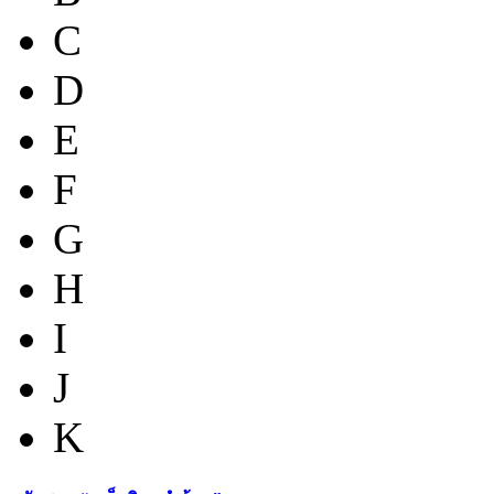
C
D
E
F
G
H
I
J
K