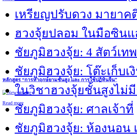
เหรียญปรับดวง มายาคต
ฮวงจุ้ยปลอม ในมือซิน
ชัยภูมิฮวงจุ้ย: 4 สัตว์เทพ
ชัยภูมิฮวงจุ้ย: โต๊ะเก็บเงิ
หลักสูตร “การหาฤกษ์ยามชั้นสูง และ การใช้ปฏิทินจีน”
ในวิชาฮวงจุ้ยชั้นสูงไม่ม
Read more
ชัยภูมิฮวงจุ้ย: ศาลเจ้าที่
ชัยภูมิฮวงจุ้ย: ห้องนอน 