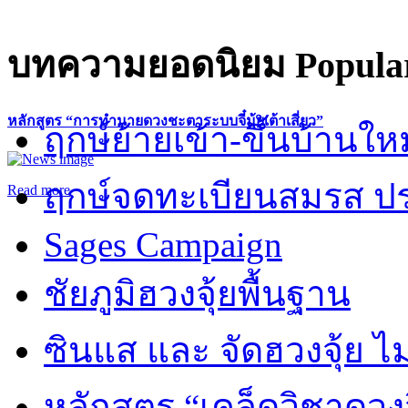
บทความยอดนิยม
Popular
หลักสูตร “การทำนายดวงชะตาระบบจี๋มุ้ยเต้าเสี่ยว”
ฤกษ์ย้ายเข้า-ขึ้นบ้านให
ฤกษ์จดทะเบียนสมรส ปร
Read more
Sages Campaign
ชัยภูมิฮวงจุ้ยพื้นฐาน
ซินแส และ จัดฮวงจุ้ย ไม่
หลักสูตร “เคล็ดวิชาดวง