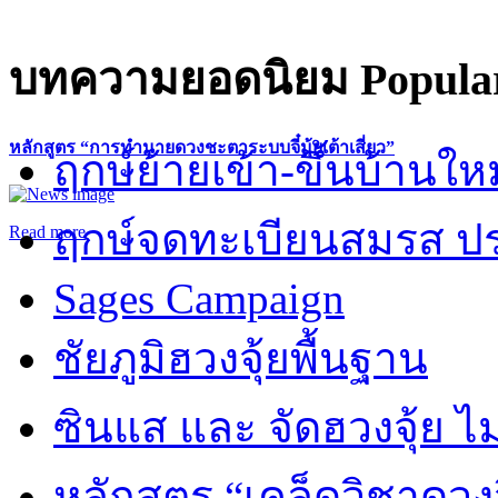
บทความยอดนิยม
Popular
หลักสูตร “การทำนายดวงชะตาระบบจี๋มุ้ยเต้าเสี่ยว”
ฤกษ์ย้ายเข้า-ขึ้นบ้านให
ฤกษ์จดทะเบียนสมรส ปร
Read more
Sages Campaign
ชัยภูมิฮวงจุ้ยพื้นฐาน
ซินแส และ จัดฮวงจุ้ย ไม่
หลักสูตร “เคล็ดวิชาดวง