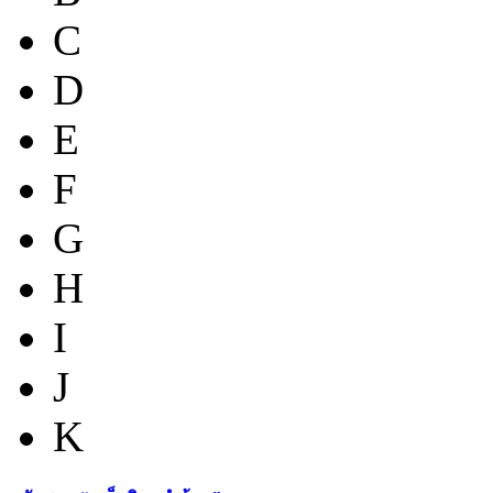
C
D
E
F
G
H
I
J
K