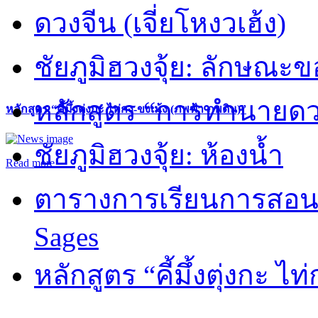
ดวงจีน (เจี่ยโหงวเฮ้ง)
ชัยภูมิฮวงจุ้ย: ลักษณะขอ
หลักสูตร “การทำนายดวงช
หลักสูตร “คี้มึ้งตุ่งกะ ไท่กง-ขงเม้ง (ภพฟ้า ภพดิน)”
ชัยภูมิฮวงจุ้ย: ห้องน้ำ
Read more
ตารางการเรียนการสอน 
Sages
หลักสูตร “คี้มึ้งตุ่งกะ ไ