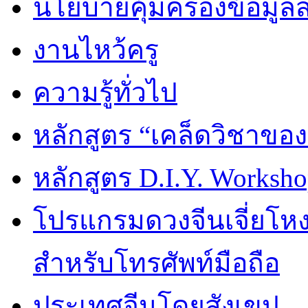
นโยบายคุ้มครองข้อมูล
งานไหว้ครู
ความรู้ทั่วไป
หลักสูตร “เคล็ดวิชาขอ
หลักสูตร D.I.Y. Worksho
โปรแกรมดวงจีนเจี่ยโหงว
สำหรับโทรศัพท์มือถือ
ประเทศจีนโดยสังเขป