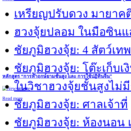
เหรียญปรับดวง มายาคต
ฮวงจุ้ยปลอม ในมือซิน
ชัยภูมิฮวงจุ้ย: 4 สัตว์เทพ
ชัยภูมิฮวงจุ้ย: โต๊ะเก็บเงิ
หลักสูตร “การหาฤกษ์ยามชั้นสูง และ การใช้ปฏิทินจีน”
ในวิชาฮวงจุ้ยชั้นสูงไม่ม
Read more
ชัยภูมิฮวงจุ้ย: ศาลเจ้าที่
ชัยภูมิฮวงจุ้ย: ห้องนอน 