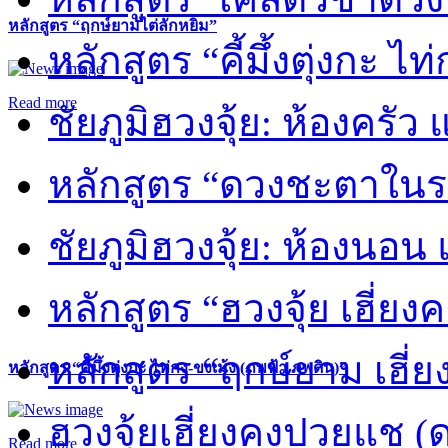
หลักสูตร “ฤกษ์ยามไต่ลักหยิ่ม”
หลักสูตร “คี้มึ้งตุ่งกะ ไ
Read more
ชัยภูมิฮวงจุ้ย: ห้องครัว
หลักสูตร “ดวงชะตาในร
ชัยภูมิฮวงจุ้ย: ห้องนอน 
หลักสูตร “ฮวงจุ้ย เฮี่ยง
หลักสูตร “ฤกษ์ยาม เฮี่ย
หลักสูตร “คี้มึ้งตุ่งกะ ไท่กง-ขงเม้ง (ภพฟ้า ภพดิน)”
ฮวงจุ้ยเฮี่ยงคงปวยแช (
Read more