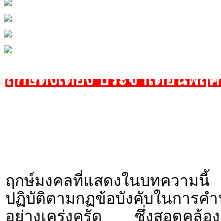
ฤกษ์ตั้งเตียง ประจำเดือนพฤ
ฤกษ์มงคลที่แสดงในบทความนี้ 
ปฏิบัติตามกฏข้อบังคับใน
อย่างเคร่งครัด ซึ่งสอดคล้องก