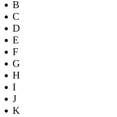
B
C
D
E
F
G
H
I
J
K