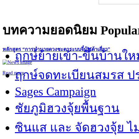
บทความยอดนิยม
Popular
หลักสูตร “การทำนายดวงชะตาระบบจี๋มุ้ยเต้าเสี่ยว”
ฤกษ์ย้ายเข้า-ขึ้นบ้านให
ฤกษ์จดทะเบียนสมรส ปร
Read more
Sages Campaign
ชัยภูมิฮวงจุ้ยพื้นฐาน
ซินแส และ จัดฮวงจุ้ย ไม่