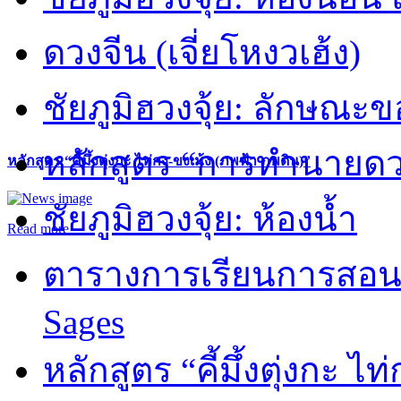
ดวงจีน (เจี่ยโหงวเฮ้ง)
ชัยภูมิฮวงจุ้ย: ลักษณะขอ
หลักสูตร “การทำนายดวงช
หลักสูตร “คี้มึ้งตุ่งกะ ไท่กง-ขงเม้ง (ภพฟ้า ภพดิน)”
ชัยภูมิฮวงจุ้ย: ห้องน้ำ
Read more
ตารางการเรียนการสอน 
Sages
หลักสูตร “คี้มึ้งตุ่งกะ ไ