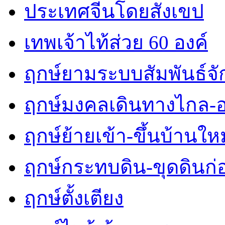
ประเทศจีนโดยสังเขป
เทพเจ้าไท้ส่วย 60 องค์
ฤกษ์ยามระบบสัมพันธ์จักร
ฤกษ์มงคลเดินทางไกล-
ฤกษ์ย้ายเข้า-ขึ้นบ้านใหม
ฤกษ์กระทบดิน-ขุดดินก่
ฤกษ์ตั้งเตียง