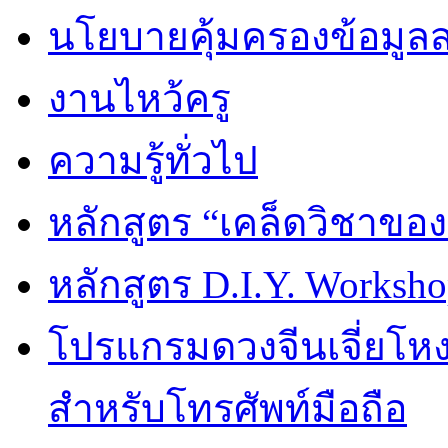
นโยบายคุ้มครองข้อมูล
งานไหว้ครู
ความรู้ทั่วไป
หลักสูตร “เคล็ดวิชาขอ
หลักสูตร D.I.Y. Worksho
โปรแกรมดวงจีนเจี่ยโหงว
สำหรับโทรศัพท์มือถือ