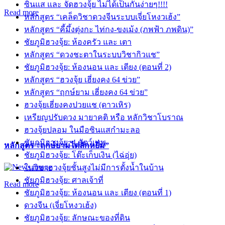
ซินแส และ จัดฮวงจุ้ย ไม่ได้เป็นกันง่ายๆ!!!!
Read more
หลักสูตร “เคล็ดวิชาดวงจีนระบบเจี่ยโหงวเฮ้ง”
หลักสูตร “คี้มึ้งตุ่งกะ ไท่กง-ขงเม้ง (ภพฟ้า ภพดิน)”
ชัยภูมิฮวงจุ้ย: ห้องครัว และ เตา
หลักสูตร “ดวงชะตาในระบบวิชากิวแช”
ชัยภูมิฮวงจุ้ย: ห้องนอน และ เตียง (ตอนที่ 2)
หลักสูตร “ฮวงจุ้ย เฮี่ยงคง 64 ข่วย”
หลักสูตร “ฤกษ์ยาม เฮี่ยงคง 64 ข่วย”
ฮวงจุ้ยเฮี่ยงคงปวยแช (ดาวเหิร)
เหรียญปรับดวง มายาคติ หรือ หลักวิชาโบราณ
ฮวงจุ้ยปลอม ในมือซินแสกำมะลอ
ชัยภูมิฮวงจุ้ย: 4 สัตว์เทพ
หลักสูตร “ฤกษ์ยามไต่ลักหยิ่ม”
ชัยภูมิฮวงจุ้ย: โต๊ะเก็บเงิน (ไฉ่อุ่ย)
ในวิชาฮวงจุ้ยชั้นสูงไม่มีการตั้งน้ำในบ้าน
ชัยภูมิฮวงจุ้ย: ศาลเจ้าที่
Read more
ชัยภูมิฮวงจุ้ย: ห้องนอน และ เตียง (ตอนที่ 1)
ดวงจีน (เจี่ยโหงวเฮ้ง)
ชัยภูมิฮวงจุ้ย: ลักษณะของที่ดิน