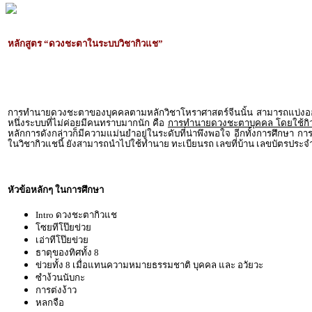
หลักสูตร “ดวงชะตาในระบบวิชากิวแช”
การทำนายดวงชะตาของบุคคลตามหลักวิชาโหราศาสตร์จีนนั้น สามารถแบ่งออก
หนึ่งระบบที่ไม่ค่อยมีคนทราบมากนัก คือ
การทำนายดวงชะตาบุคคล โดยใช้กิว
หลักการดังกล่าวก็มีความแม่นยำอยู่ในระดับที่น่าพึงพอใจ อีกทั้งการศึกษา
ในวิชากิวแชนี้ ยังสามารถนำไปใช้ทำนาย ทะเบียนรถ เลขที่บ้าน เลขบัตรปร
หัวข้อหลักๆ ในการศึกษา
Intro ดวงชะตากิวแช
โซยทีโป๊ยข่วย
เอ่าทีโป๊ยข่วย
ธาตุของทิศทั้ง 8
ข่วยทั้ง 8 เมื่อแทนความหมายธรรมชาติ บุคคล และ อวัยวะ
ซำง้วนนับกะ
การต่งง้าว
หลกจือ