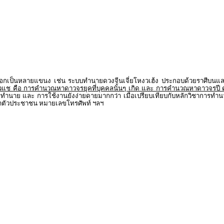
เป็นหลายแขนง เช่น ระบบทำนายดวงจีนเจี่ยโหงวเฮ้ง ประกอบด้วยราศีบนและร
แช คือ การคำนวณหาดาวจรยุคที่บุคคลนั้นๆ เกิด และ การคำนวณหาดาวจรปี
 การทำนาย และ การใช้งานยังง่ายดายมากกว่า เมื่อเปรียบเทียบกับหลักวิชากา
ะจำตัวประชาชน หมายเลขโทรศัพท์ ฯลฯ