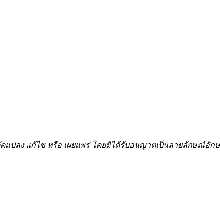
้ำ ดัดแปลง แก้ไข หรือ เผยแพร่ โดยมิได้รับอนุญาตเป็นลายลักษณ์อ