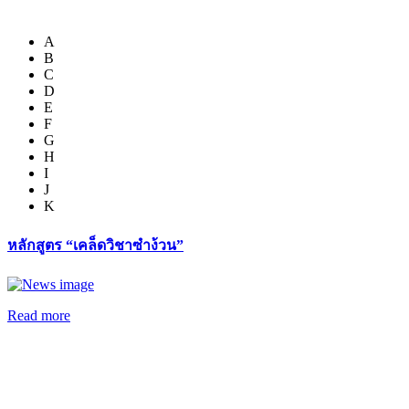
A
B
C
D
E
F
G
H
I
J
K
หลักสูตร “เคล็ดวิชาซำง้วน”
Read more