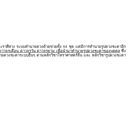
าศีล่าง ระบบทำนายดวงด้วยข่วยทั้ง 64 ชุด แต่มีการทำนายรูปดวงชะตาอีก
 ดาวจรเดือน ดาวจรวัน ดาวจรยาม เพื่อนำมาทำนายรูปดวงชะตาของบุคคล
ซึ่ง
รทำนายดวงชะตาระบบอื่นๆ ตามหลักวิชาโหราศาสตร์จีน และ หลักวิชารูปดวงชะตา