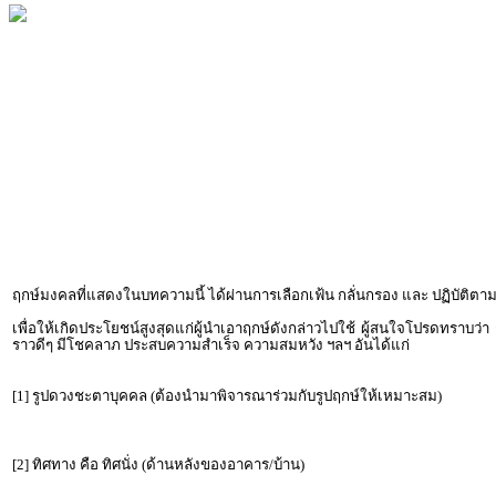
ฤกษ์มงคลที่แสดงในบทความนี้ ได้ผ่านการเลือกเฟ้น กลั่นกรอง และ ปฏิบัต
เพื่อให้เกิดประโยชน์สูงสุดแก่ผู้นำเอาฤกษ์ดังกล่าวไปใช้ ผู้สนใจโปรดทราบว่
ราวดีๆ มีโชคลาภ ประสบความสำเร็จ ความสมหวัง ฯลฯ อันได้แก่
[1] รูปดวงชะตาบุคคล (ต้องนำมาพิจารณาร่วมกับรูปฤกษ์ให้เหมาะสม)
[2] ทิศทาง คือ ทิศนั่ง (ด้านหลังของอาคาร/บ้าน)