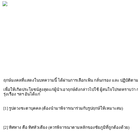
ฤกษ์มงคลที่แสดงในบทความนี้ ได้ผ่านการเลือกเฟ้น กลั่นกรอง และ ปฏิบัต
เพื่อให้เกิดประโยชน์สูงสุดแก่ผู้นำเอาฤกษ์ดังกล่าวไปใช้ ผู้สนใจโปรดทราบว่า
รุ่งเรือง ฯลฯ อันได้แก่
[1] รูปดวงชะตาบุคคล (ต้องนำมาพิจารณาร่วมกับรูปฤกษ์ให้เหมาะสม)
[2] ทิศทาง คือ ทิศหัวเตียง (ควรพิจารณาตามหลักของชัยภูมิที่ถูกต้องด้วย)