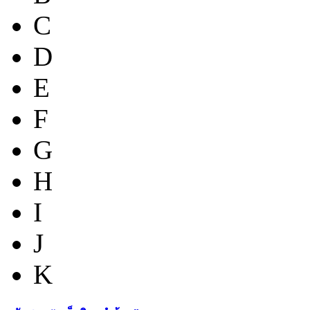
C
D
E
F
G
H
I
J
K