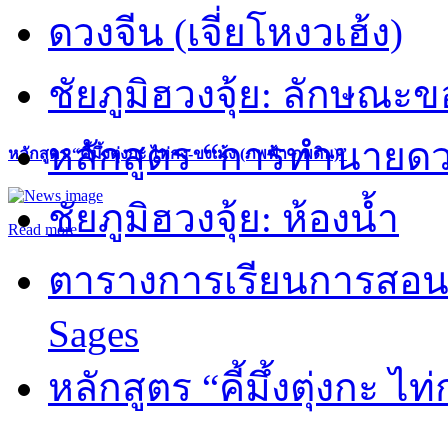
ดวงจีน (เจี่ยโหงวเฮ้ง)
ชัยภูมิฮวงจุ้ย: ลักษณะขอ
หลักสูตร “การทำนายดวงช
หลักสูตร “คี้มึ้งตุ่งกะ ไท่กง-ขงเม้ง (ภพฟ้า ภพดิน)”
ชัยภูมิฮวงจุ้ย: ห้องน้ำ
Read more
ตารางการเรียนการสอน 
Sages
หลักสูตร “คี้มึ้งตุ่งกะ ไ