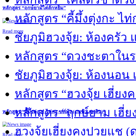
หลักสูตร “ฤกษ์ยามไต่ลักหยิ่ม”
หลักสูตร “คี้มึ้งตุ่งกะ ไ
Read more
ชัยภูมิฮวงจุ้ย: ห้องครัว
หลักสูตร “ดวงชะตาในร
ชัยภูมิฮวงจุ้ย: ห้องนอน 
หลักสูตร “ฮวงจุ้ย เฮี่ยง
หลักสูตร “ฤกษ์ยาม เฮี่ย
หลักสูตร “คี้มึ้งตุ่งกะ ไท่กง-ขงเม้ง (ภพฟ้า ภพดิน)”
ฮวงจุ้ยเฮี่ยงคงปวยแช (
Read more