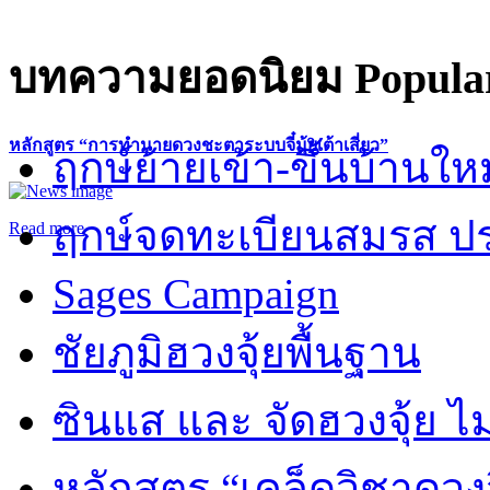
บทความยอดนิยม
Popular
หลักสูตร “การทำนายดวงชะตาระบบจี๋มุ้ยเต้าเสี่ยว”
ฤกษ์ย้ายเข้า-ขึ้นบ้านให
ฤกษ์จดทะเบียนสมรส ปร
Read more
Sages Campaign
ชัยภูมิฮวงจุ้ยพื้นฐาน
ซินแส และ จัดฮวงจุ้ย ไม่
หลักสูตร “เคล็ดวิชาดวง