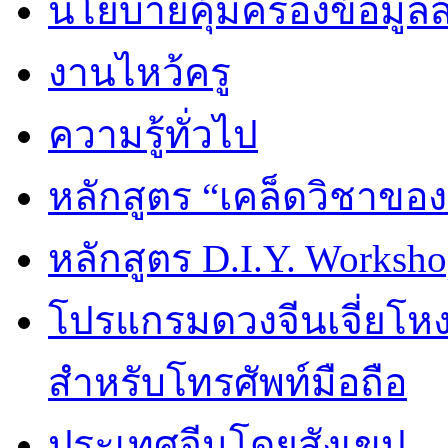
นโยบายคุ้มครองข้อมูล
งานไหว้ครู
ความรู้ทั่วไป
หลักสูตร “เคล็ดวิชาขอ
หลักสูตร D.I.Y. Worksho
โปรแกรมดวงจีนเจี่ยโหงว
สำหรับโทรศัพท์มือถือ
ประเทศจีนโดยสังเขป