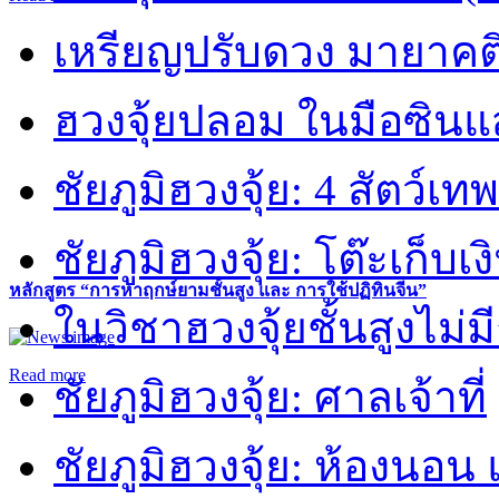
เหรียญปรับดวง มายาคต
ฮวงจุ้ยปลอม ในมือซิน
ชัยภูมิฮวงจุ้ย: 4 สัตว์เทพ
ชัยภูมิฮวงจุ้ย: โต๊ะเก็บเงิ
หลักสูตร “การหาฤกษ์ยามชั้นสูง และ การใช้ปฏิทินจีน”
ในวิชาฮวงจุ้ยชั้นสูงไม่ม
Read more
ชัยภูมิฮวงจุ้ย: ศาลเจ้าที่
ชัยภูมิฮวงจุ้ย: ห้องนอน 