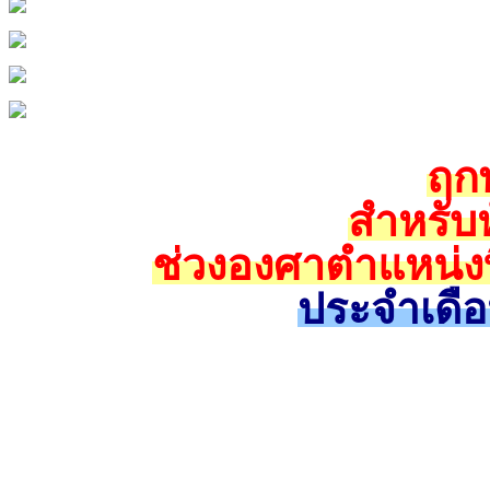
ฤกษ
สำหรับห
ช่วงองศาตำแหน่งท
ประจำเดื