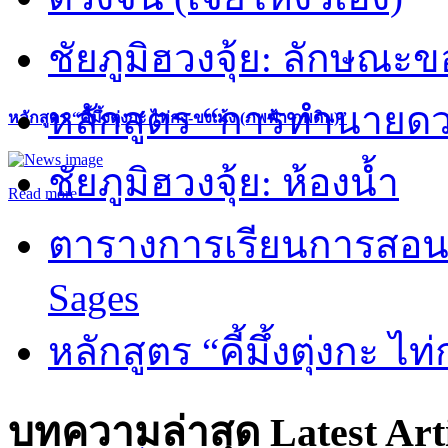
ชัยภูมิฮวงจุ้ย: ลักษณะขอ
หลักสูตร “การทำนายดวงช
หลักสูตร “คี้มึ้งตุ่งกะ ไท่กง-ขงเม้ง (ภพฟ้า ภพดิน)”
ชัยภูมิฮวงจุ้ย: ห้องน้ำ
Read more
ตารางการเรียนการสอน 
Sages
หลักสูตร “คี้มึ้งตุ่งกะ ไ
บทความล่าสุด
Latest Art