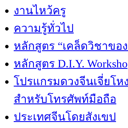
งานไหว้ครู
ความรู้ทั่วไป
หลักสูตร “เคล็ดวิชาขอ
หลักสูตร D.I.Y. Worksho
โปรแกรมดวงจีนเจี่ยโหงว
สำหรับโทรศัพท์มือถือ
ประเทศจีนโดยสังเขป