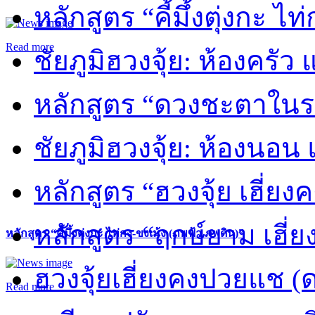
หลักสูตร “คี้มึ้งตุ่งกะ ไ
Read more
ชัยภูมิฮวงจุ้ย: ห้องครัว
หลักสูตร “ดวงชะตาในร
ชัยภูมิฮวงจุ้ย: ห้องนอน 
หลักสูตร “ฮวงจุ้ย เฮี่ยง
หลักสูตร “ฤกษ์ยาม เฮี่ย
หลักสูตร “คี้มึ้งตุ่งกะ ไท่กง-ขงเม้ง (ภพฟ้า ภพดิน)”
ฮวงจุ้ยเฮี่ยงคงปวยแช (
Read more