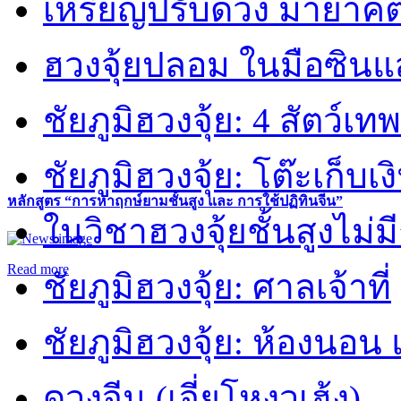
เหรียญปรับดวง มายาคต
ฮวงจุ้ยปลอม ในมือซิน
ชัยภูมิฮวงจุ้ย: 4 สัตว์เทพ
ชัยภูมิฮวงจุ้ย: โต๊ะเก็บเงิ
หลักสูตร “การหาฤกษ์ยามชั้นสูง และ การใช้ปฏิทินจีน”
ในวิชาฮวงจุ้ยชั้นสูงไม่ม
Read more
ชัยภูมิฮวงจุ้ย: ศาลเจ้าที่
ชัยภูมิฮวงจุ้ย: ห้องนอน 
ดวงจีน (เจี่ยโหงวเฮ้ง)