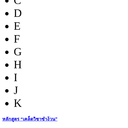
C
D
E
F
G
H
I
J
K
หลักสูตร “เคล็ดวิชาซำง้วน”