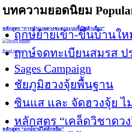
บทความยอดนิยม
Popular
หลักสูตร “การทำนายดวงชะตาระบบจี๋มุ้ยเต้าเสี่ยว”
ฤกษ์ย้ายเข้า-ขึ้นบ้านให
ฤกษ์จดทะเบียนสมรส ปร
Read more
Sages Campaign
ชัยภูมิฮวงจุ้ยพื้นฐาน
ซินแส และ จัดฮวงจุ้ย ไม่
หลักสูตร “เคล็ดวิชาดวง
หลักสูตร “ฤกษ์ยามไต่ลักหยิ่ม”