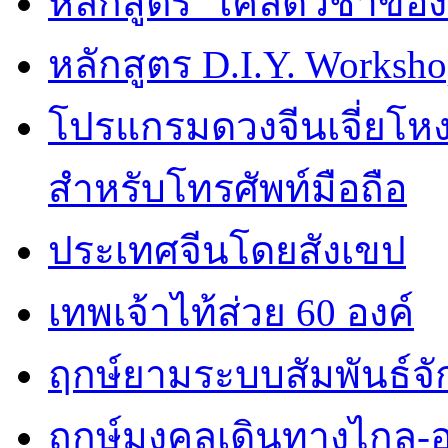
หลักสูตร “เคล็ดวิชาขอ
หลักสูตร D.I.Y. Worksho
โปรแกรมดวงจีนเจี่ยโหงว
สำหรับโทรศัพท์มือถือ
ประเทศจีนโดยสังเขป
เทพเจ้าไท้ส่วย 60 องค์
ฤกษ์ยามระบบสัมพันธ์จักร
ฤกษ์มงคลเดินทางไกล-