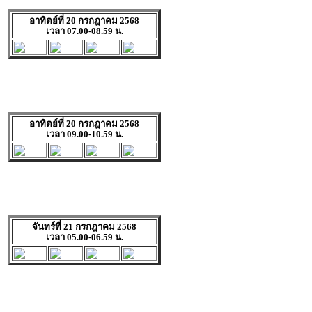
อาทิตย์ที่ 20 กรกฎาคม 2568
เวลา 07.00-08.59 น.
อาทิตย์ที่ 20 กรกฎาคม 2568
เวลา 09.00-10.59 น.
จันทร์ที่ 21 กรกฎาคม 2568
เวลา 05.00-06.59 น.