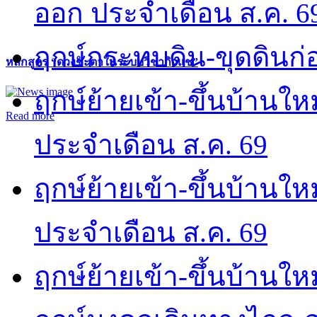
ออก ประจำเดือน ส.ค. 6
ฤกษ์กระทบดิน-ขุดดินก่อ
หลักสูตร “ดวงชะตาในระบบวิชากิวแช”
ฤกษ์ย้ายเข้า-ขึ้นบ้านให
Read more
ประจำเดือน ส.ค. 69
ฤกษ์ย้ายเข้า-ขึ้นบ้านให
ประจำเดือน ส.ค. 69
ฤกษ์ย้ายเข้า-ขึ้นบ้านให