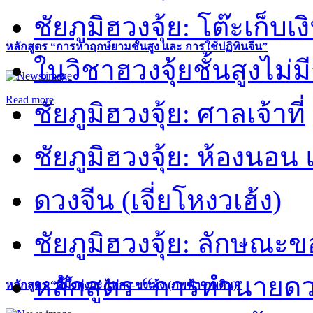
ชัยภูมิฮวงจุ้ย: โต๊ะเก็บเงิ
หลักสูตร “การหาฤกษ์ยามชั้นสูง และ การใช้ปฏิทินจีน”
ในวิชาฮวงจุ้ยชั้นสูงไม่ม
Read more
ชัยภูมิฮวงจุ้ย: ศาลเจ้าที่
ชัยภูมิฮวงจุ้ย: ห้องนอน 
ดวงจีน (เจี่ยโหงวเฮ้ง)
ชัยภูมิฮวงจุ้ย: ลักษณะขอ
หลักสูตร “การทำนายดวงช
หลักสูตร “คี้มึ้งตุ่งกะ ไท่กง-ขงเม้ง (ภพฟ้า ภพดิน)”