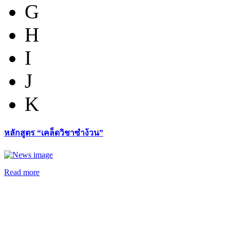
G
H
I
J
K
หลักสูตร “เคล็ดวิชาซำง้วน”
Read more