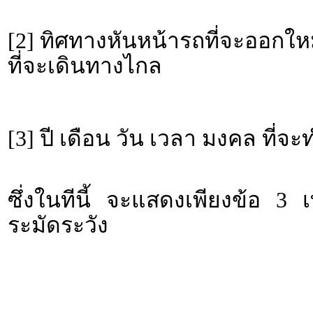
[2] ทิศทางหันหน้ารถที่จะออกให
ที่จะเดินทางไกล
[3] ปี เดือน วัน เวลา มงคล ที่
ซึ่งในทีนี้ จะแสดงเพียงข้อ 3 
ระมัดระวัง