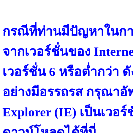
กรณีที่ท่านมีปัญหาในการ
จากเวอร์ชั่นของ Intern
เวอร์ชั่น 6 หรือต่ำกว่า ดั
อย่างมีอรรถรส กรุณาอัพ
Explorer (IE) เป็นเวอร์ช
ดาวน์โหลดได้ที่น