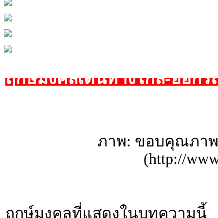
ฤกษ์มงคลเดินทางไกล-ออกร
ภาพ: ขอบคุณภาพ
(http://www
ฤกษ์มงคลที่แสดงในบทความนี้ 