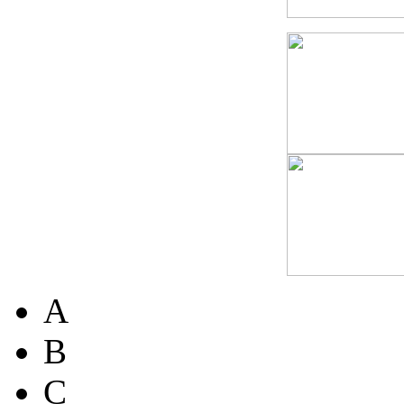
A
B
C