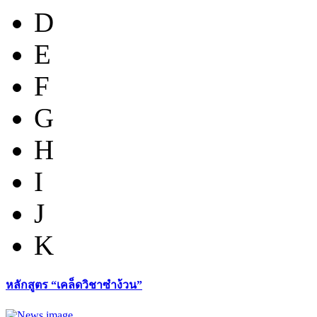
D
E
F
G
H
I
J
K
หลักสูตร “เคล็ดวิชาซำง้วน”