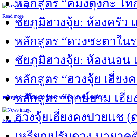
หลักสูตร “คี้มึ้งตุ่งกะ ไ
Read more
ชัยภูมิฮวงจุ้ย: ห้องครัว
หลักสูตร “ดวงชะตาในร
ชัยภูมิฮวงจุ้ย: ห้องนอน 
หลักสูตร “ฮวงจุ้ย เฮี่ยง
หลักสูตร “ฤกษ์ยาม เฮี่ย
หลักสูตร “คี้มึ้งตุ่งกะ ไท่กง-ขงเม้ง (ภพฟ้า ภพดิน)”
ฮวงจุ้ยเฮี่ยงคงปวยแช (
Read more
เหรียญปรับดวง มายาคต