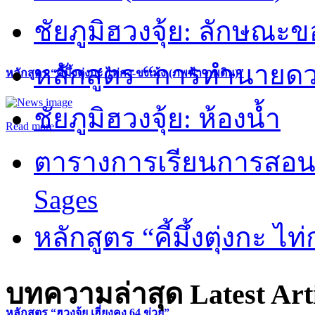
ชัยภูมิฮวงจุ้ย: ลักษณะขอ
หลักสูตร “การทำนายดวงช
หลักสูตร “คี้มึ้งตุ่งกะ ไท่กง-ขงเม้ง (ภพฟ้า ภพดิน)”
ชัยภูมิฮวงจุ้ย: ห้องน้ำ
Read more
ตารางการเรียนการสอน 
Sages
หลักสูตร “คี้มึ้งตุ่งกะ ไ
บทความล่าสุด
Latest Art
หลักสูตร “ฮวงจุ้ย เฮี่ยงคง 64 ข่วย”