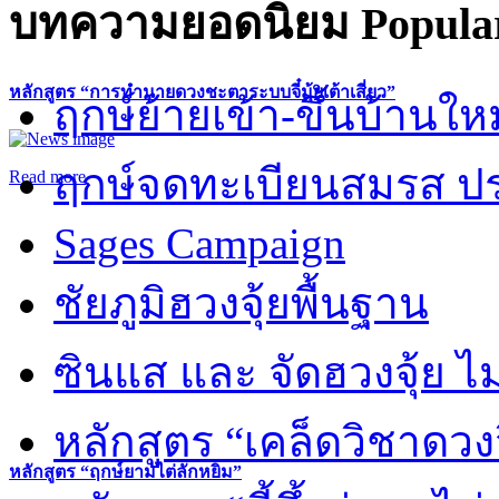
บทความยอดนิยม
Popular
หลักสูตร “การทำนายดวงชะตาระบบจี๋มุ้ยเต้าเสี่ยว”
ฤกษ์ย้ายเข้า-ขึ้นบ้านให
ฤกษ์จดทะเบียนสมรส ปร
Read more
Sages Campaign
ชัยภูมิฮวงจุ้ยพื้นฐาน
ซินแส และ จัดฮวงจุ้ย ไม่
หลักสูตร “เคล็ดวิชาดวง
หลักสูตร “ฤกษ์ยามไต่ลักหยิ่ม”