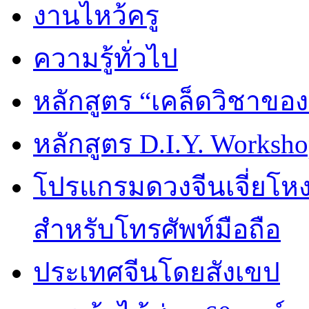
งานไหว้ครู
ความรู้ทั่วไป
หลักสูตร “เคล็ดวิชาขอ
หลักสูตร D.I.Y. Worksho
โปรแกรมดวงจีนเจี่ยโหงว
สำหรับโทรศัพท์มือถือ
ประเทศจีนโดยสังเขป