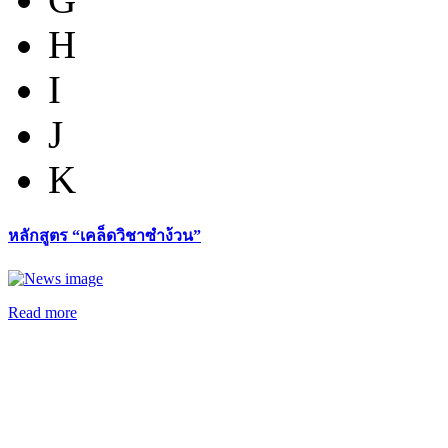
H
I
J
K
หลักสูตร “เคล็ดวิชาซำง้วน”
Read more