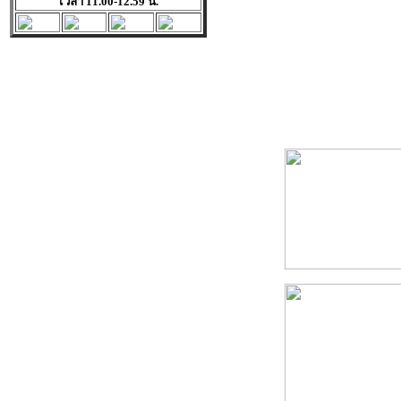
เวลา 11.00-12.59 น.