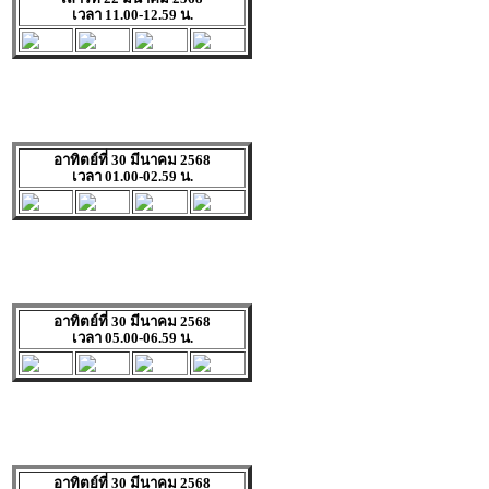
เวลา 11.00-12.59 น.
อาทิตย์ที่ 30 มีนาคม 2568
เวลา 01.00-02.59 น.
อาทิตย์ที่ 30 มีนาคม 2568
เวลา 05.00-06.59 น.
อาทิตย์ที่ 30 มีนาคม 2568