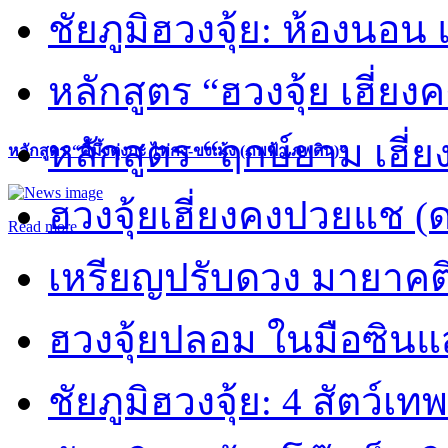
ชัยภูมิฮวงจุ้ย: ห้องนอน 
หลักสูตร “ฮวงจุ้ย เฮี่ยง
หลักสูตร “ฤกษ์ยาม เฮี่ย
หลักสูตร “คี้มึ้งตุ่งกะ ไท่กง-ขงเม้ง (ภพฟ้า ภพดิน)”
ฮวงจุ้ยเฮี่ยงคงปวยแช (
Read more
เหรียญปรับดวง มายาคต
ฮวงจุ้ยปลอม ในมือซิน
ชัยภูมิฮวงจุ้ย: 4 สัตว์เทพ