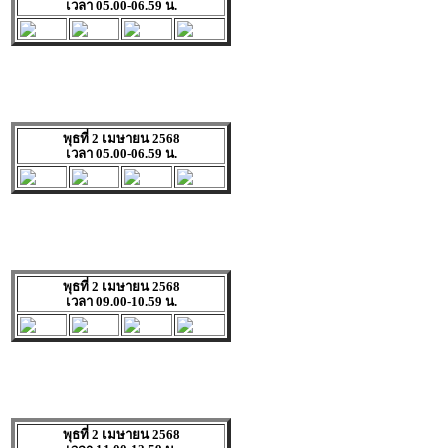
เวลา 05.00-06.59 น.
พุธที่ 2 เมษายน 2568
เวลา 05.00-06.59 น.
พุธที่ 2 เมษายน 2568
เวลา 09.00-10.59 น.
พุธที่ 2 เมษายน 2568