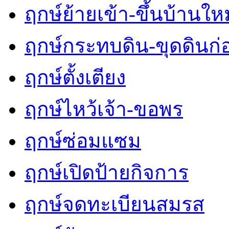
ฤกษ์ย้ายเข้า-ขึ้นบ้านใหม
ฤกษ์กระทบดิน-ขุดดินก่
ฤกษ์ตั้งเตียง
ฤกษ์ไหว้เจ้า-ขอพร
ฤกษ์ซ่อมแซม
ฤกษ์เปิดป้ายกิจการ
ฤกษ์จดทะเบียนสมรส