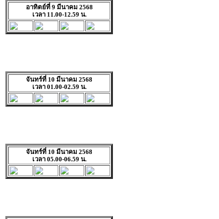
อาทิตย์ที่ 9 มีนาคม 2568
เวลา 11.00-12.59 น.
จันทร์ที่ 10 มีนาคม 2568
เวลา 01.00-02.59 น.
จันทร์ที่ 10 มีนาคม 2568
เวลา 05.00-06.59 น.