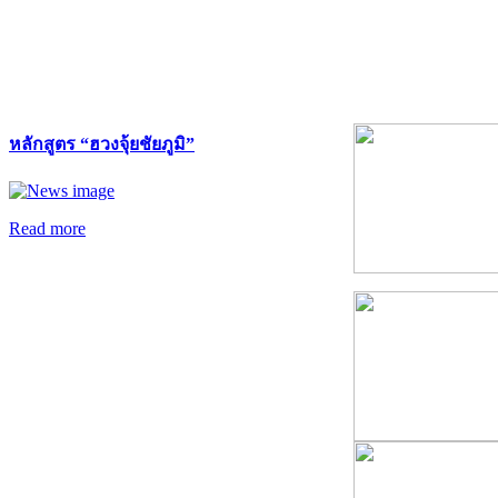
หลักสูตร “ฮวงจุ้ยชัยภูมิ”
Read more