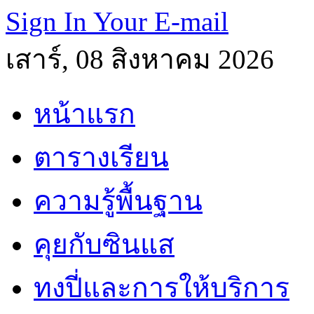
Sign In Your E-mail
เสาร์, 08 สิงหาคม 2026
หน้าแรก
ตารางเรียน
ความรู้พื้นฐาน
คุยกับซินแส
ทงปี่และการให้บริการ