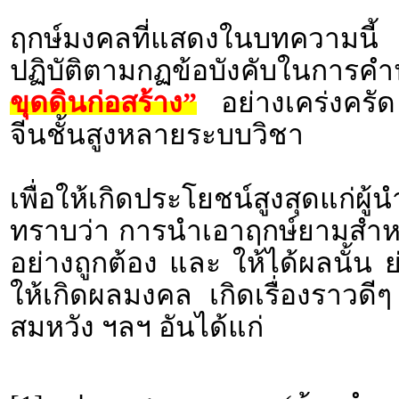
ฤกษ์มงคลที่แสดงในบทความนี้ 
ปฏิบัติตามกฏข้อบังคับในก
ขุดดินก่อสร้าง”
อย่างเคร่งครัด
จีนชั้นสูงหลายระบบวิชา
เพื่อให้เกิดประโยชน์สูงสุดแก่ผ
ทราบว่า การนำเอาฤกษ์ยามสำหร
อย่างถูกต้อง และ ให้ได้ผลนั้น 
ให้เกิดผลมงคล เกิดเรื่องราว
สมหวัง ฯลฯ อันได้แก่