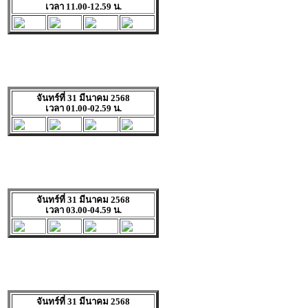
เวลา 11.00-12.59 น.
จันทร์ที่ 31 มีนาคม 2568
เวลา 01.00-02.59 น.
จันทร์ที่ 31 มีนาคม 2568
เวลา 03.00-04.59 น.
จันทร์ที่ 31 มีนาคม 2568