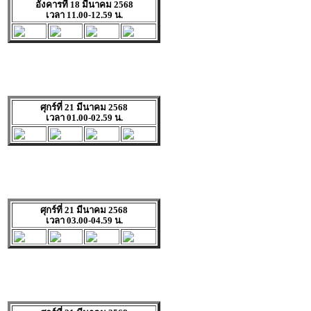
อังคารที่ 18 มีนาคม 2568
เวลา 11.00-12.59 น.
ศุกร์ที่ 21 มีนาคม 2568
เวลา 01.00-02.59 น.
ศุกร์ที่ 21 มีนาคม 2568
เวลา 03.00-04.59 น.