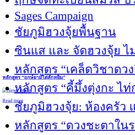
Sages Campaign
ชัยภูมิฮวงจุ้ยพื้นฐาน
ซินแส และ จัดฮวงจุ้ย ไม่
หลักสูตร “เคล็ดวิชาดวง
หลักสูตร “ฤกษ์ยามไต่ลักหยิ่ม”
หลักสูตร “คี้มึ้งตุ่งกะ ไ
Read more
ชัยภูมิฮวงจุ้ย: ห้องครัว
หลักสูตร “ดวงชะตาในร