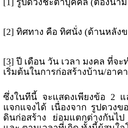
[1] รูปดวงชะตาบุคคล (ต้องนำม
[2] ทิศทาง คือ ทิศนั่ง (ด้านหลั
[3] ปี เดือน วัน เวลา มงคล ที่จ
เริ่มต้นในการก่อสร้างบ้าน/อาคา
ซึ่งในทีนี้ จะแสดงเพียงข้อ 2 
แจกแจงได้ เนื่องจาก รูปดวงข
ดินก่อสร้าง ย่อมแตกต่างกันไป
และ ตามเวลาที่เกิด ทั้งนี้ผู้ส