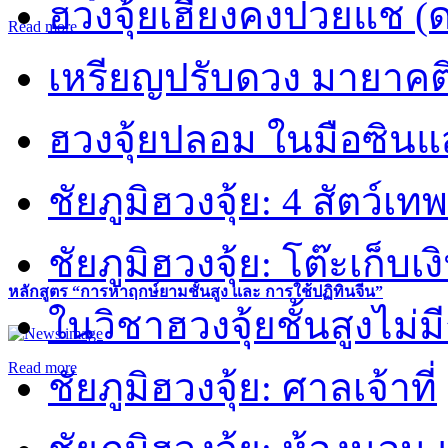
ฮวงจุ้ยเฮี่ยงคงปวยแช (
Read more
เหรียญปรับดวง มายาคต
ฮวงจุ้ยปลอม ในมือซิน
ชัยภูมิฮวงจุ้ย: 4 สัตว์เทพ
ชัยภูมิฮวงจุ้ย: โต๊ะเก็บเงิ
หลักสูตร “การหาฤกษ์ยามชั้นสูง และ การใช้ปฏิทินจีน”
ในวิชาฮวงจุ้ยชั้นสูงไม่ม
Read more
ชัยภูมิฮวงจุ้ย: ศาลเจ้าที่