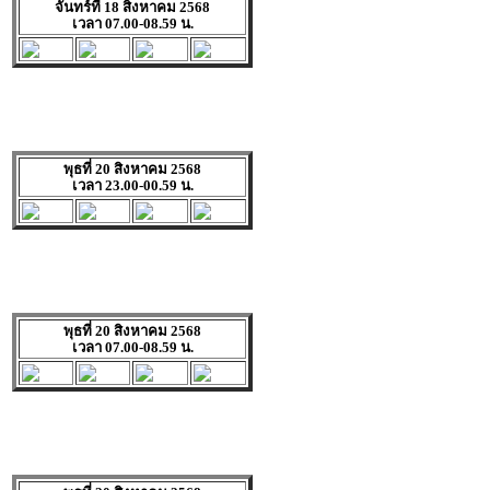
จันทร์ที่ 18 สิงหาคม 2568
เวลา 07.00-08.59 น.
พุธที่ 20 สิงหาคม 2568
เวลา 23.00-00.59 น.
พุธที่ 20 สิงหาคม 2568
เวลา 07.00-08.59 น.