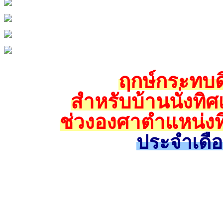
ฤกษ์กระทบดิ
สำหรับบ้านนั่งทิศ
ช่วงองศาตำแหน่งทิ
ประจำเดื