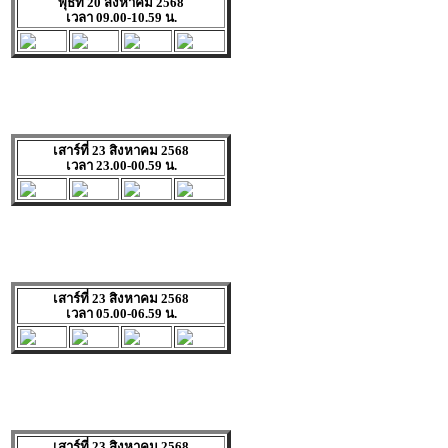
พุธที่ 20 สิงหาคม 2568
เวลา 09.00-10.59 น.
เสาร์ที่ 23 สิงหาคม 2568
เวลา 23.00-00.59 น.
เสาร์ที่ 23 สิงหาคม 2568
เวลา 05.00-06.59 น.
เสาร์ที่ 23 สิงหาคม 2568