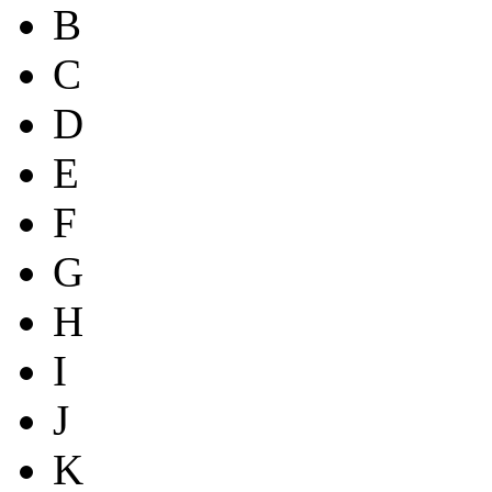
B
C
D
E
F
G
H
I
J
K