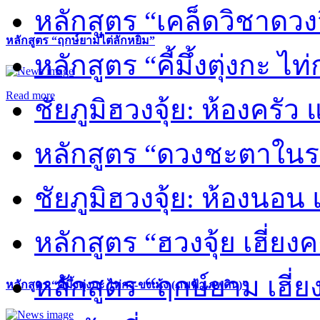
หลักสูตร “เคล็ดวิชาดวง
หลักสูตร “ฤกษ์ยามไต่ลักหยิ่ม”
หลักสูตร “คี้มึ้งตุ่งกะ ไ
Read more
ชัยภูมิฮวงจุ้ย: ห้องครัว
หลักสูตร “ดวงชะตาในร
ชัยภูมิฮวงจุ้ย: ห้องนอน 
หลักสูตร “ฮวงจุ้ย เฮี่ยง
หลักสูตร “ฤกษ์ยาม เฮี่ย
หลักสูตร “คี้มึ้งตุ่งกะ ไท่กง-ขงเม้ง (ภพฟ้า ภพดิน)”