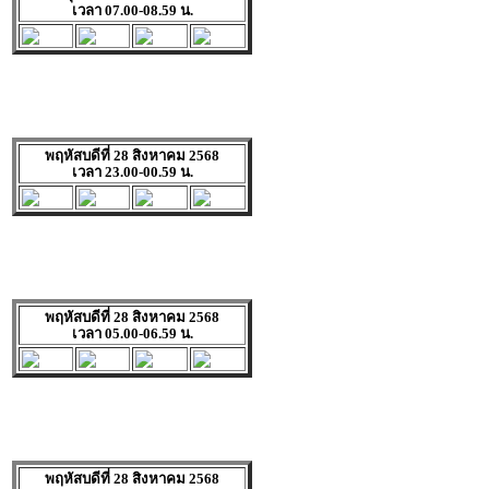
เวลา 07.00-08.59 น.
พฤหัสบดีที่ 28 สิงหาคม 2568
เวลา 23.00-00.59 น.
พฤหัสบดีที่ 28 สิงหาคม 2568
เวลา 05.00-06.59 น.
พฤหัสบดีที่ 28 สิงหาคม 2568