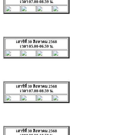
เวลา 07.00-08.59 น.
เสาร์ที่ 30 สิงหาคม 2568
เวลา 05.00-06.59 น.
เสาร์ที่ 30 สิงหาคม 2568
เวลา 07.00-08.59 น.
เสาร์ที่ 30 สิงหาคม 2568