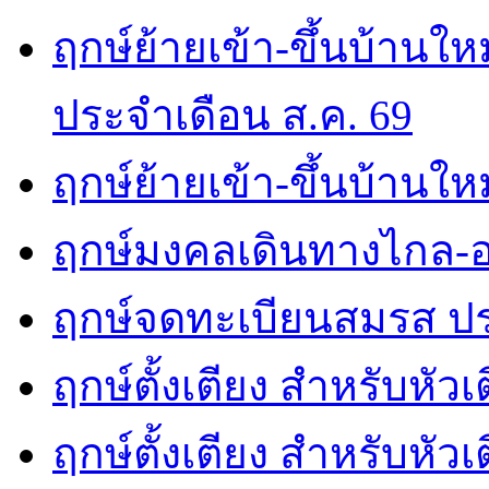
ฤกษ์ย้ายเข้า-ขึ้นบ้านให
ประจำเดือน ส.ค. 69
ฤกษ์ย้ายเข้า-ขึ้นบ้านให
ฤกษ์มงคลเดินทางไกล-อ
ฤกษ์จดทะเบียนสมรส ปร
ฤกษ์ตั้งเตียง สำหรับหัว
ฤกษ์ตั้งเตียง สำหรับหั