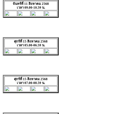
จันทร์ที่ 11 สิงหาคม 2568
เวลา 09.00-10.59 น.
ศุกร์ที่ 15 สิงหาคม 2568
เวลา 05.00-06.59 น.
ศุกร์ที่ 15 สิงหาคม 2568
เวลา 07.00-08.59 น.