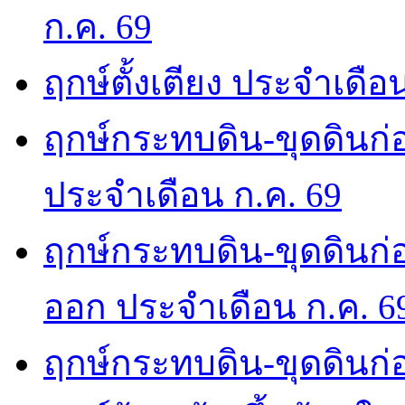
ก.ค. 69
ฤกษ์ตั้งเตียง ประจำเดือ
ฤกษ์กระทบดิน-ขุดดินก่อ
ประจำเดือน ก.ค. 69
ฤกษ์กระทบดิน-ขุดดินก่อ
ออก ประจำเดือน ก.ค. 6
ฤกษ์กระทบดิน-ขุดดินก่อ