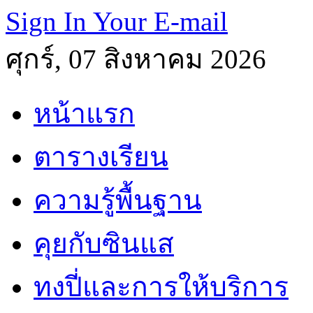
Sign In Your E-mail
ศุกร์, 07 สิงหาคม 2026
หน้าแรก
ตารางเรียน
ความรู้พื้นฐาน
คุยกับซินแส
ทงปี่และการให้บริการ