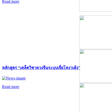
Read more
หลักสูตร “เคล็ดวิชาดวงจีนระบบเจี่ยโหงวเฮ้ง”
Read more