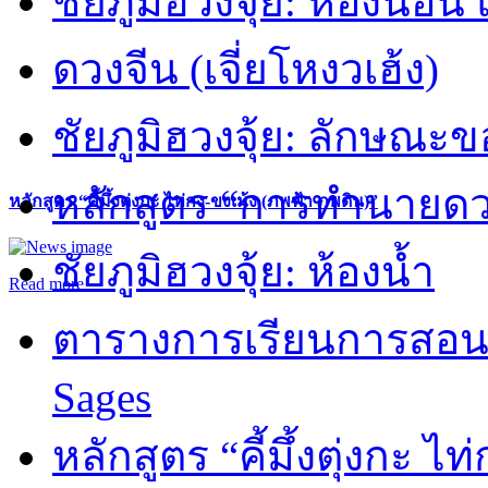
ชัยภูมิฮวงจุ้ย: ห้องนอน 
ดวงจีน (เจี่ยโหงวเฮ้ง)
ชัยภูมิฮวงจุ้ย: ลักษณะขอ
หลักสูตร “การทำนายดวงช
หลักสูตร “คี้มึ้งตุ่งกะ ไท่กง-ขงเม้ง (ภพฟ้า ภพดิน)”
ชัยภูมิฮวงจุ้ย: ห้องน้ำ
Read more
ตารางการเรียนการสอน 
Sages
หลักสูตร “คี้มึ้งตุ่งกะ ไ