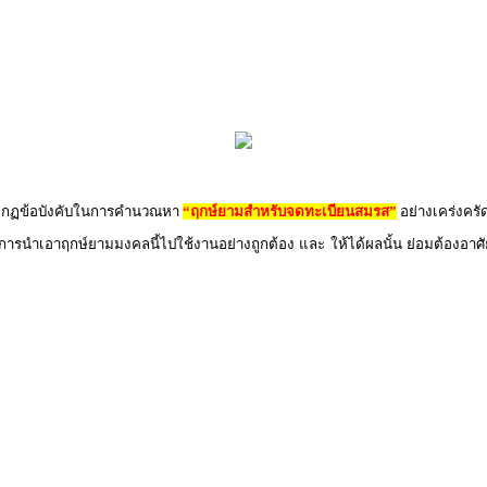
ิตามกฏข้อบังคับในการคำนวณหา
“ฤกษ์ยามสำหรับจดทะเบียนสมรส”
อย่างเคร่งครั
 การนำเอาฤกษ์ยามมงคลนี้ไปใช้งานอย่างถูกต้อง และ ให้ได้ผลนั้น ย่อมต้องอาศัย