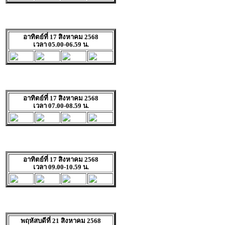
อาทิตย์ที่ 17 สิงหาคม 2568
เวลา 05.00-06.59 น.
อาทิตย์ที่ 17 สิงหาคม 2568
เวลา 07.00-08.59 น.
อาทิตย์ที่ 17 สิงหาคม 2568
เวลา 09.00-10.59 น.
พฤหัสบดีที่ 21 สิงหาคม 2568