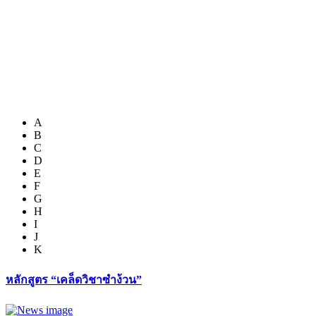
A
B
C
D
E
F
G
H
I
J
K
หลักสูตร “เคล็ดวิชาซำง้วน”