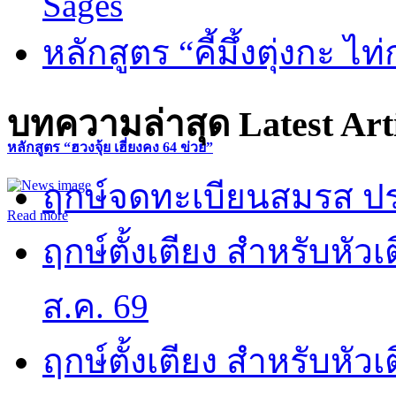
Sages
หลักสูตร “คี้มึ้งตุ่งกะ ไ
บทความล่าสุด
Latest Art
หลักสูตร “ฮวงจุ้ย เฮี่ยงคง 64 ข่วย”
ฤกษ์จดทะเบียนสมรส ปร
Read more
ฤกษ์ตั้งเตียง สำหรับหั
ส.ค. 69
ฤกษ์ตั้งเตียง สำหรับหั