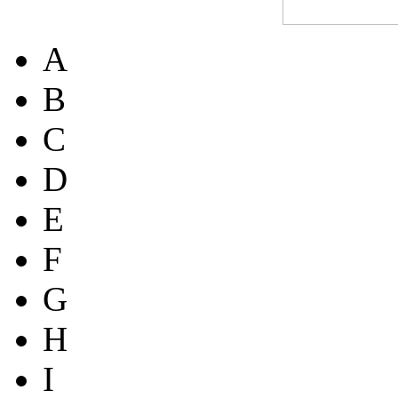
A
B
C
D
E
F
G
H
I