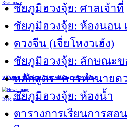
Read more
ชัยภูมิฮวงจุ้ย: ศาลเจ้าที่
ชัยภูมิฮวงจุ้ย: ห้องนอน 
ดวงจีน (เจี่ยโหงวเฮ้ง)
ชัยภูมิฮวงจุ้ย: ลักษณะขอ
หลักสูตร “การทำนายดวงช
หลักสูตร “คี้มึ้งตุ่งกะ ไท่กง-ขงเม้ง (ภพฟ้า ภพดิน)”
ชัยภูมิฮวงจุ้ย: ห้องน้ำ
Read more
ตารางการเรียนการสอน 