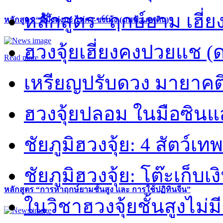
หลักสูตร “ฤกษ์ยาม เฮี่ย
หลักสูตร “คี้มึ้งตุ่งกะ ไท่กง-ขงเม้ง (ภพฟ้า ภพดิน)”
ฮวงจุ้ยเฮี่ยงคงปวยแช (
Read more
เหรียญปรับดวง มายาคต
ฮวงจุ้ยปลอม ในมือซิน
ชัยภูมิฮวงจุ้ย: 4 สัตว์เทพ
ชัยภูมิฮวงจุ้ย: โต๊ะเก็บเงิ
หลักสูตร “การหาฤกษ์ยามชั้นสูง และ การใช้ปฏิทินจีน”
ในวิชาฮวงจุ้ยชั้นสูงไม่ม