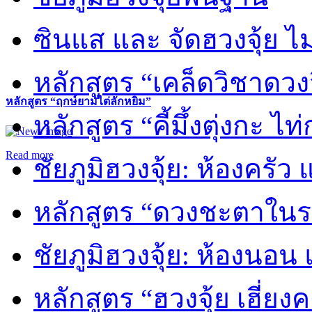
ซินแส และ จัดฮวงจุ้ย ไม่
หลักสูตร “เคล็ดวิชาดวง
หลักสูตร “ฤกษ์ยามไต่ลักหยิ่ม”
หลักสูตร “คี้มึ้งตุ่งกะ ไ
Read more
ชัยภูมิฮวงจุ้ย: ห้องครัว
หลักสูตร “ดวงชะตาในร
ชัยภูมิฮวงจุ้ย: ห้องนอน 
หลักสูตร “ฮวงจุ้ย เฮี่ยง