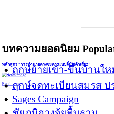
บทความยอดนิยม
Popular
หลักสูตร “การทำนายดวงชะตาระบบจี๋มุ้ยเต้าเสี่ยว”
ฤกษ์ย้ายเข้า-ขึ้นบ้านให
ฤกษ์จดทะเบียนสมรส ปร
Read more
Sages Campaign
ชัยภูมิฮวงจุ้ยพื้นฐาน